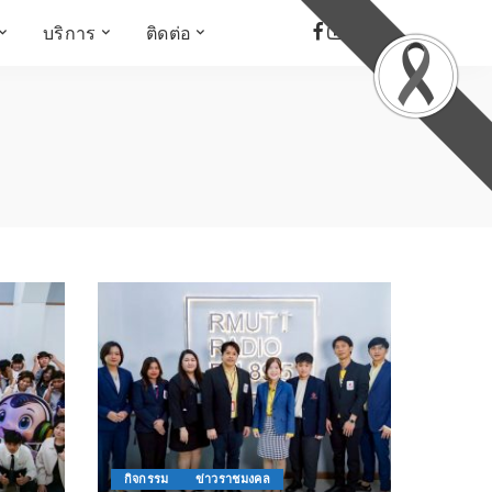
บริการ
ติดต่อ
เด็ก เยาวชน ผู้สูงอายุ
ห้องบันทึกเสียง
ที่อยู่
ข่าวเชิงสร้างสรรค์
จัดซื้อจัดจ้าง
Face the Fact
RMUT TALK
KIDs
TWO TONE TALK
RMUTT NEWS พิกัดข่าว
เด่น
OPEN AREA
ALL AROUND THE
WORLD
กรอบข่าวรอบสัปดาห์
มุมมองข่าว
ที่นี่RMUT
เป็นเรื่องเป็นราว
กิจกรรม
ข่าวราชมงคล