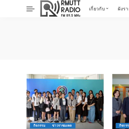
เกี่ยวกับ
ผังร
ประวัติ
ข่าวต้นชั่วโมง
วัตถุประสงค์ วิสัยทัศน
วิทยาศาสตร์ วิจัย
พันธกิจ…
นวัตกรรม และสิ่ง
แวดล้อม
มิติสุขภาพ
Health Me Herbs
Wellness talk
RESEARCH FOCUS
TechTrend
ช่างช่วย
META พลิกโลก
Power of Art
ฟาร์มสร้างสุข
กิจกรรม
ข่าวราชมงคล
กิจกร
สุขทุกวัยด้วยภูมิปั