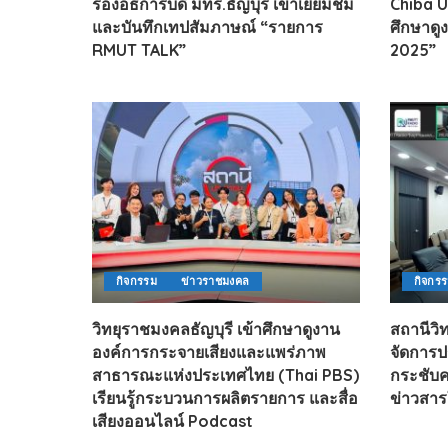
รองอธิการบดี มทร.ธัญบุรี เข้าเยี่ยมชม
Chiba Un
และบันทึกเทปสัมภาษณ์ “รายการ
ศึกษาดู
RMUT TALK”
2025”
กิจกรรม
ข่าวราชมงคล
กิจกร
วิทยุราชมงคลธัญบุรี เข้าศึกษาดูงาน
สถานีวิ
องค์การกระจายเสียงและแพร่ภาพ
จัดการป
สาธารณะแห่งประเทศไทย (Thai PBS)
กระชับ
เรียนรู้กระบวนการผลิตรายการ และสื่อ
ข่าวสา
เสียงออนไลน์ Podcast