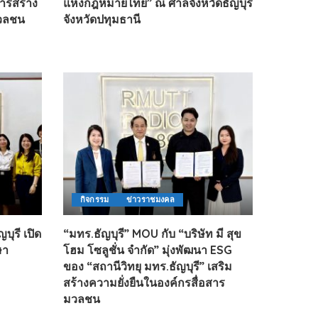
ารสร้าง
แห่งกฎหมายไทย” ณ ศาลจังหวัดธัญบุรี
มวลชน
จังหวัดปทุมธานี
กิจกรรม
ข่าวราชมงคล
บุรี เปิด
“มทร.ธัญบุรี” MOU กับ “บริษัท มี สุข
ษา
โฮม โซลูชั่น จำกัด” มุ่งพัฒนา ESG
ของ “สถานีวิทยุ มทร.ธัญบุรี” เสริม
สร้างความยั่งยืนในองค์กรสื่อสาร
มวลชน