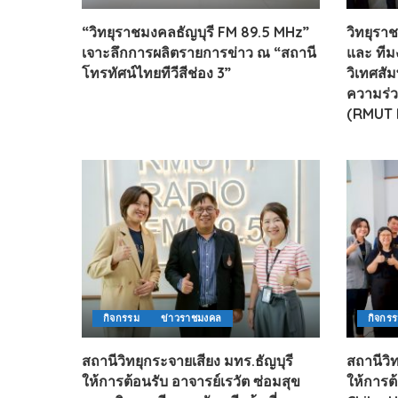
ไทยสร้างสรรค์
“วิทยุราชมงคลธัญบุรี FM 89.5 MHz”
วิทยุราช
Check4Drive
เจาะลึกการผลิตรายการข่าว ณ “สถานี
และ ทีม
INNOVATION FOR 
โทรทัศน์ไทยทีวีสีช่อง 3”
วิเทศสัม
ENERGY SAVING
ความร่ว
COM TODAY
(RMUT 
THE FUTURIST
MY COMPUTER
FOLLOW SOCIAL
OVERTECH
มหาวิทยาลัยเพื่อชุ
กิจกรรม
ข่าวราชมงคล
กิจกร
สถานีวิทยุกระจายเสียง มทร.ธัญบุรี
สถานีวิท
ให้การต้อนรับ อาจารย์เรวัต ซ่อมสุข
ให้การต