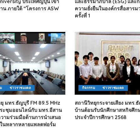
iversity ประเทศญี่ปุ่น เข้า
และธรรมาภิบาล (ESG) และก
งาน ภายใต้ “โครงการ ASW
ความยั่งยืนในองค์กรสื่อสาร
ครั้งที่ 1
รม
ข่าวราชมงคล
กิจกรรม
ข่าวราชมงคล
ทยุ มทร.ธัญบุรี FM 89.5 MHz
สถานีวิทยุกระจายเสียง มทร.ธัญ
ระชุมออนไลน์กับ มทร.อีสาน
บ้านต้อนรับนักศึกษาสหกิจศึก
ความร่วมมือด้านการนำเสนอ
ประจำปีการศึกษา 2568
รในหลากหลายแพลตฟอร์ม