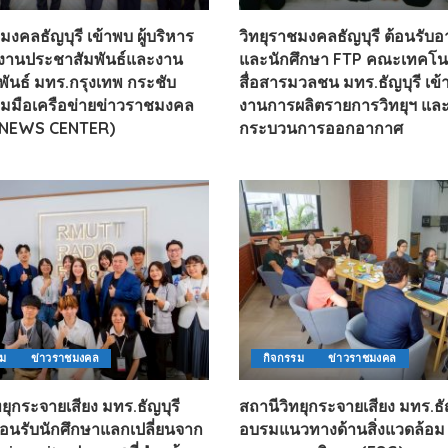
HEALTHY TIME
Dress Me Up
มงคลธัญบุรี เข้าพบ ผู้บริหาร
วิทยุราชมงคลธัญบุรี ต้อนรับอ
Good Health and
Pretty Proof
งานประชาสัมพันธ์และงาน
และนักศึกษา FTP คณะเทคโน
Wellness
LIFE
ENGLISH AROUND
พันธ์ มทร.กรุงเทพ กระชับ
สื่อสารมวลชน มทร.ธัญบุรี เข้
RED CROSS
YOU
มมือเครือข่ายข่าวราชมงคล
งานการผลิตรายการวิทยุฯ แล
รู้สู้ภัยโควิด19
Series guide
NEWS CENTER)
กระบวนการออกอากาศ
POST IT
EASY LIFE
FOOD DELIVERY
Culture Travel
READY FOR LADY
สยามยามสี่
ตลาดนัดชุมชน
กลเม็ดครัวไอเดีย
มชน
สุข-อาสา
GOOD JOB
รม
ข่าวราชมงคล
กิจกรรม
ข่าวราชมงคล
ยุกระจายเสียง มทร.ธัญบุรี
สถานีวิทยุกระจายเสียง มทร.ธัญ
้อนรับนักศึกษาแลกเปลี่ยนจาก
อบรมแนวทางด้านสิ่งแวดล้อม