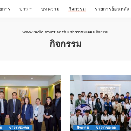
ายการ
ข่าว
บทความ
กิจกรรม
รายการย้อนหลัง
์
ข่าวราชมงคล
โครงสร้างองค์กร
เศรษฐกิจ สังคม และ
สมัครงาน
การศึกษา ศิลปะ
ห้องประชุมสัมมนา
www.radio.rmutt.ac.th
>
ข่าวราชมงคล
>
กิจกรรม
คุณภาพชีวิต
วัฒนธรรม
กิจกรรม
คณะกรรมการบริหาร
สถานีวิทยุกระจายเสียง
FIN TALK
CINEMA CAFÉ
ผู้บริหาร
Talk YOUNG
สังคมเกษตร เอ๊กซ์ อาร์
เอ็ม ยู ที ทอล์ค
บุคลากร
SME CHAMPION
Chit Chat Corner
HowToLife
ชีวิตวัฒนธรรม
ชวนกันมานั่งคุย
เพลินภาษานานาสาระ
ชวนกันมานั่งคุย BY
BUSIT
ThaiTravelTrends
รอบบ้านเรา
RT Freshey
เรื่องเก่าที่เรารัก
Tips for Trips
จิตวิทยากับครูยุ้ย
มรดกไทย
รม
ข่าวราชมงคล
กิจกรรม
ข่าวราชมงคล
HEALTHY CLUB
TotalSoundMagazine
ญญา