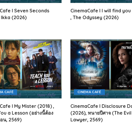
HEALTHY TIME
Dress Me Up
Cafe l Seven Seconds
CinemaCafe l I will find you
Good Health and
Pretty Proof
, Ikka (2026)
, The Odyssey (2026)
Wellness
LIFE
ENGLISH AROUND
RED CROSS
YOU
รู้สู้ภัยโควิด19
Series guide
POST IT
EASY LIFE
FOOD DELIVERY
Culture Travel
READY FOR LADY
สยามยามสี่
ตลาดนัดชุมชน
กลเม็ดครัวไอเดีย
มชน
สุข-อาสา
MA CAFÉ
CINEMA CAFÉ
GOOD JOB
afe l My Mister (2018) ,
CinemaCafe l Disclosure D
ou a Lesson (อย่างนี้ต้อง
(2026), ทนายปีศาจ (The Evil
สอน, 2569)
Lawyer, 2569)