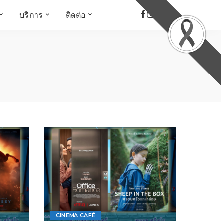
บริการ
ติดต่อ
เด็ก เยาวชน ผู้สูงอายุ
ห้องบันทึกเสียง
ที่อยู่
ข่าวเชิงสร้างสรรค์
จัดซื้อจัดจ้าง
Face the Fact
RMUT TALK
KIDs
TWO TONE TALK
RMUTT NEWS พิกัดข่าว
เด่น
OPEN AREA
ALL AROUND THE
WORLD
กรอบข่าวรอบสัปดาห์
มุมมองข่าว
ที่นี่RMUT
เป็นเรื่องเป็นราว
CINEMA CAFÉ