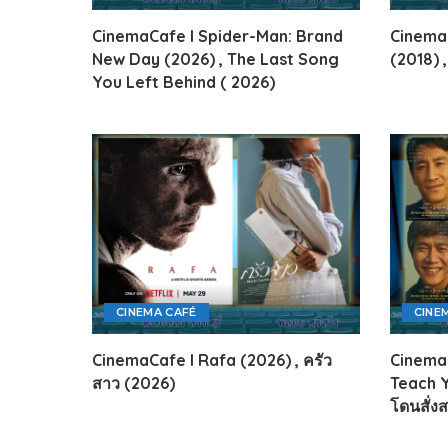
ไทยสร้างสรรค์
CinemaCafe l Spider-Man: Brand
Cinema
Check4Drive
New Day (2026) , The Last Song
(2018) 
INNOVATION FOR 
You Left Behind ( 2026)
ENERGY SAVING
COM TODAY
THE FUTURIST
MY COMPUTER
FOLLOW SOCIAL
OVERTECH
มหาวิทยาลัยเพื่อชุ
CINEMA CAFÉ
CINE
CinemaCafe l Rafa (2026) , ครัว
CinemaC
สาว (2026)
Teach Y
โดนสั่ง