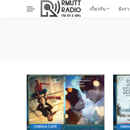
เกี่ยวกับ
ผังร
ประวัติ
ข่าวต้นชั่วโมง
วัตถุประสงค์ วิสัยทัศน
วิทยาศาสตร์ วิจัย
พันธกิจ…
นวัตกรรม และสิ่ง
แวดล้อม
มิติสุขภาพ
Health Me Herbs
Wellness talk
RESEARCH FOCUS
TechTrend
ช่างช่วย
META พลิกโลก
Power of Art
ฟาร์มสร้างสุข
CINEMA CAFÉ
CINE
สุขทุกวัยด้วยภูมิปั