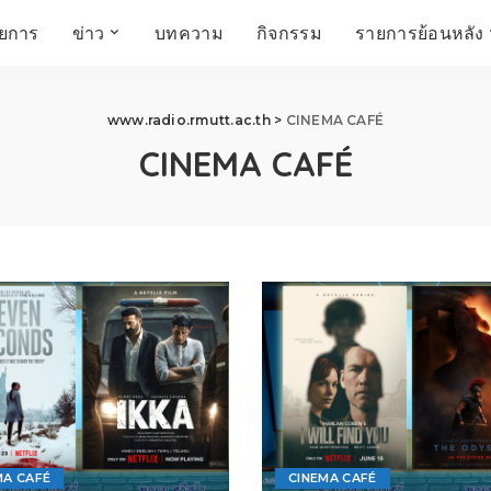
ายการ
ข่าว
บทความ
กิจกรรม
รายการย้อนหลัง
์
ข่าวราชมงคล
โครงสร้างองค์กร
เศรษฐกิจ สังคม และ
สมัครงาน
การศึกษา ศิลปะ
ห้องประชุมสัมมนา
www.radio.rmutt.ac.th
>
CINEMA CAFÉ
คุณภาพชีวิต
วัฒนธรรม
CINEMA CAFÉ
คณะกรรมการบริหาร
สถานีวิทยุกระจายเสียง
FIN TALK
CINEMA CAFÉ
ผู้บริหาร
Talk YOUNG
สังคมเกษตร เอ๊กซ์ อาร์
เอ็ม ยู ที ทอล์ค
บุคลากร
SME CHAMPION
Chit Chat Corner
HowToLife
ชีวิตวัฒนธรรม
ชวนกันมานั่งคุย
เพลินภาษานานาสาระ
ชวนกันมานั่งคุย BY
BUSIT
ThaiTravelTrends
รอบบ้านเรา
RT Freshey
เรื่องเก่าที่เรารัก
Tips for Trips
จิตวิทยากับครูยุ้ย
มรดกไทย
MA CAFÉ
CINEMA CAFÉ
HEALTHY CLUB
TotalSoundMagazine
ญญา