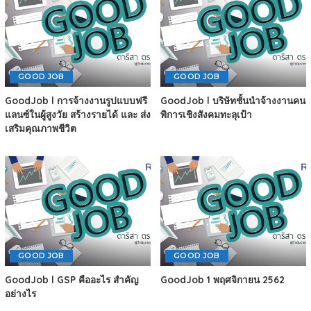
GOOD JOB
GOOD JOB
GoodJob l การจ้างงานรูปแบบฟรี
GoodJob l บริษัทชั้นนำจ้างงานคน
แลนซ์ในผู้สูงวัย สร้างรายได้ และ ส่ง
พิการเชิงสังคมทะลุเป้า
เสริมคุณภาพชีวิต
GOOD JOB
GOOD JOB
GoodJob l GSP คืออะไร สำคัญ
GoodJob 1 พฤศจิกายน 2562
อย่างไร