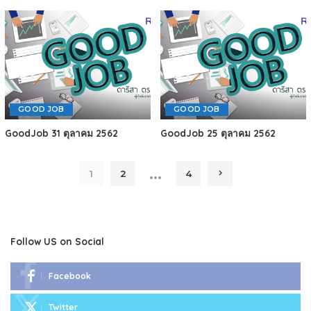
GOOD JOB
GOOD JOB
GoodJob 31 ตุลาคม 2562
GoodJob 25 ตุลาคม 2562
…
1
2
4
Follow US on Social
Facebook
Twitter