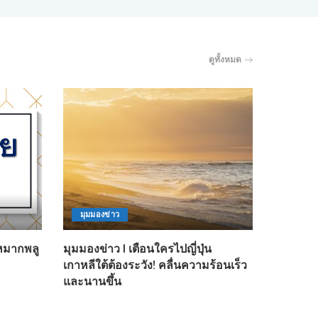
ดูทั้งหมด
มุมมองข่าว
หมากพลู
มุมมองข่าว l เตือนใครไปญี่ปุ่น
เกาหลีใต้ต้องระวัง! คลื่นความร้อนเร็ว
และนานขึ้น