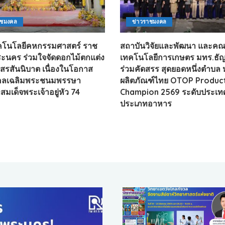
าชมงคล
ข่าวราชมงคล
โนโลยีคหกรรมศาสตร์ ราช
สถาบันวิจัยและพัฒนา และค
นคร ร่วมใจจัดดอกไม้ตกแต่ง
เทคโนโลยีการเกษตร มทร.ธัญบุ
รสันนิบาต เนื่องในโอกาส
ร่วมคัดสรร สุดยอดหนึ่งตำบล ห
ลเฉลิมพระชนมพรรษา
ผลิตภัณฑ์ไทย OTOP Produc
มเด็จพระเจ้าอยู่หัว 74
Champion 2569 ระดับประเท
ประเภทอาหาร