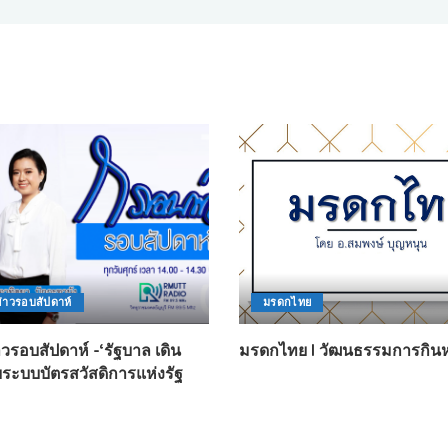
่าวรอบสัปดาห์
มรดกไทย
วรอบสัปดาห์ -‘รัฐบาล เดิน
มรดกไทย l วัฒนธรรมการกิน
บระบบบัตรสวัสดิการแห่งรัฐ