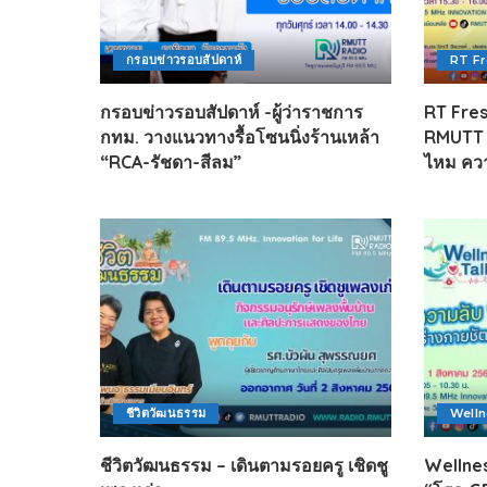
กรอบข่าวรอบสัปดาห์
RT F
กรอบข่าวรอบสัปดาห์ -ผู้ว่าราชการ
RT Fres
กทม. วางแนวทางรื้อโซนนิ่งร้านเหล้า
RMUTT ผ
“RCA-รัชดา-สีลม”
ไหม ควา
ชีวิตวัฒนธรรม
Welln
ชีวิตวัฒนธรรม – เดินตามรอยครู เชิดชู
Wellnes