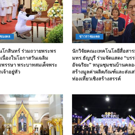
าชมงคล
ข่าวราชมงคล
นโกสินทร์ ร่วมถวายพระพร
นักวิจัยคณะเทคโนโลยีสื่อส
เนื่องในโอกาสวันเฉลิม
มทร.ธัญบุรี ร่วมจัดแสดง “บรร
พรรษา พระบาทสมเด็จพระ
อัจฉริยะ” หนุนชุมชนบ้านคล
เจ้าอยู่หัว
สร้างมูลค่าผลิตภัณฑ์และส่งเ
ท่องเที่ยวเชิงสร้างสรรค์