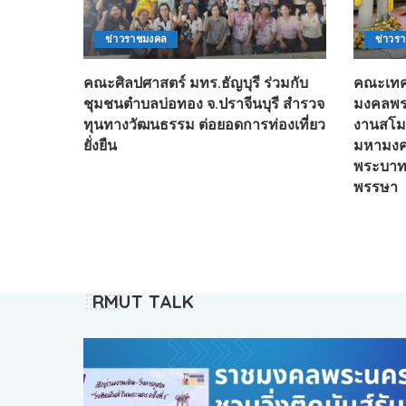
ข่าวราชมงคล
ข่าวร
คณะศิลปศาสตร์ มทร.ธัญบุรี ร่วมกับ
คณะเทค
ชุมชนตำบลบ่อทอง จ.ปราจีนบุรี สำรวจ
มงคลพระ
ทุนทางวัฒนธรรม ต่อยอดการท่องเที่ยว
งานสโมส
ยั่งยืน
มหามงค
พระบาทส
พรรษา
RMUT TALK