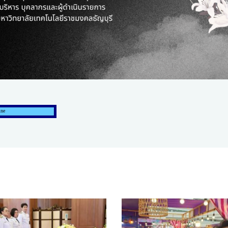
HEALTHY TIME
Dress Me Up
Good Health and
Pretty Proof
Wellness
LIFE
ENGLISH AROUND
RED CROSS
YOU
รู้สู้ภัยโควิด19
Series guide
POST IT
EASY LIFE
FOOD DELIVERY
Culture Travel
READY FOR LADY
สยามยามสี่
ตลาดนัดชุมชน
กลเม็ดครัวไอเดีย
มชน
สุข-อาสา
GOOD JOB