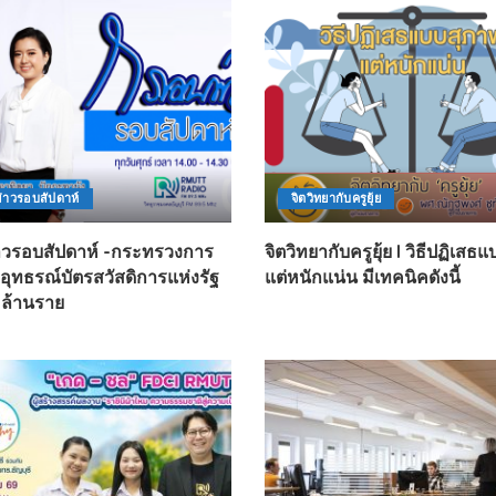
่าวรอบสัปดาห์
จิตวิทยากับครูยุ้ย
าวรอบสัปดาห์ -กระทรวงการ
จิตวิทยากับครูยุ้ย l วิธีปฏิเส
ดอุทธรณ์บัตรสวัสดิการแห่งรัฐ
แต่หนักแน่น มีเทคนิคดังนี้
 ล้านราย