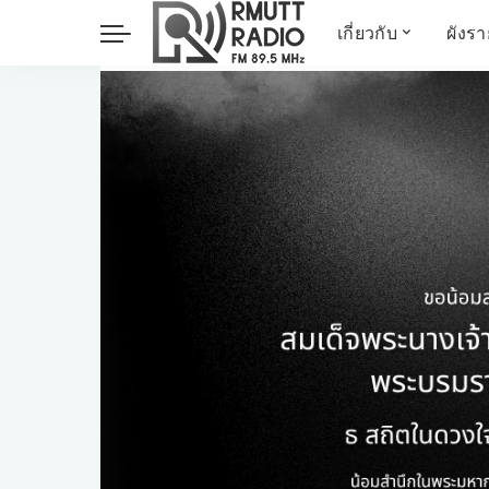
เกี่ยวกับ
ผังร
ประวัติ
ข่าวต้นชั่วโมง
วัตถุประสงค์ วิสัยทัศน
วิทยาศาสตร์ วิจัย
พันธกิจ…
นวัตกรรม และสิ่ง
แวดล้อม
มิติสุขภาพ
Health Me Herbs
Wellness talk
RESEARCH FOCUS
TechTrend
ช่างช่วย
META พลิกโลก
Power of Art
ฟาร์มสร้างสุข
สุขทุกวัยด้วยภูมิปั