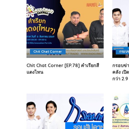
Chit Chat Corner
กรอบข
Chit Chat Corner [EP.78] คำเรียกสี
กรอบข่
แดงไหน
คลัง เปิ
กว่า 2.9