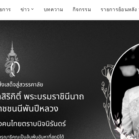
ายการ
ข่าว
บทความ
กิจกรรม
รายการย้อนหลัง
์
ข่าวราชมงคล
โครงสร้างองค์กร
เศรษฐกิจ สังคม และ
สมัครงาน
การศึกษา ศิลปะ
ห้องประชุมสัมมนา
คุณภาพชีวิต
วัฒนธรรม
คณะกรรมการบริหาร
สถานีวิทยุกระจายเสียง
FIN TALK
CINEMA CAFÉ
ผู้บริหาร
Talk YOUNG
สังคมเกษตร เอ๊กซ์ อาร์
เอ็ม ยู ที ทอล์ค
บุคลากร
SME CHAMPION
Chit Chat Corner
HowToLife
ชีวิตวัฒนธรรม
ชวนกันมานั่งคุย
เพลินภาษานานาสาระ
ชวนกันมานั่งคุย BY
BUSIT
ThaiTravelTrends
รอบบ้านเรา
RT Freshey
เรื่องเก่าที่เรารัก
Tips for Trips
จิตวิทยากับครูยุ้ย
มรดกไทย
HEALTHY CLUB
TotalSoundMagazine
ญญา