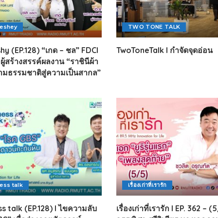
reshey
TWO TONE TALK
hy (EP.128) “เกด – ชล” FDCI
TwoToneTalk l กำจัดจุดอ่อน
ู้สร้างสรรค์ผลงาน “ราชินีผ้า
มธรรมชาติสู่ความเป็นสากล”
ess talk
เรื่องเก่าที่เรารัก
s talk (EP.128) I ไขความลับ
เรื่องเก่าที่เรารัก l EP. 362 – (