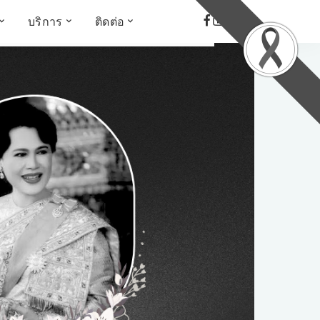
บริการ
ติดต่อ
เด็ก เยาวชน ผู้สูงอายุ
ห้องบันทึกเสียง
ที่อยู่
ข่าวเชิงสร้างสรรค์
จัดซื้อจัดจ้าง
Face the Fact
RMUT TALK
KIDs
TWO TONE TALK
RMUTT NEWS พิกัดข่าว
เด่น
OPEN AREA
ALL AROUND THE
WORLD
กรอบข่าวรอบสัปดาห์
มุมมองข่าว
ที่นี่RMUT
เป็นเรื่องเป็นราว