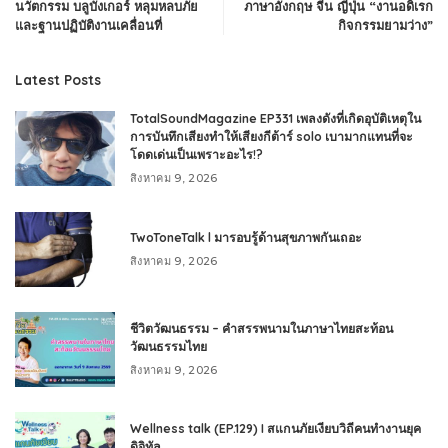
นวัตกรรม บลูบังเกอร์ หลุมหลบภัย
ภาษาอังกฤษ จีน ญี่ปุ่น “งานอดิเรก
และฐานปฏิบัติงานเคลื่อนที่
กิจกรรมยามว่าง”
Latest Posts
TotalSoundMagazine EP331 เพลงดังที่เกิดอุบัติเหตุใน
การบันทึกเสียงทำให้เสียงกีต้าร์ solo เบามากแทนที่จะ
โดดเด่นเป็นเพราะอะไร!?
สิงหาคม 9, 2026
TwoToneTalk l มารอบรู้ด้านสุขภาพกันเถอะ
สิงหาคม 9, 2026
ชีวิตวัฒนธรรม – คำสรรพนามในภาษาไทยสะท้อน
วัฒนธรรมไทย
สิงหาคม 9, 2026
Wellness talk (EP.129) I สแกนภัยเงียบวิถีคนทำงานยุค
ดิจิทัล