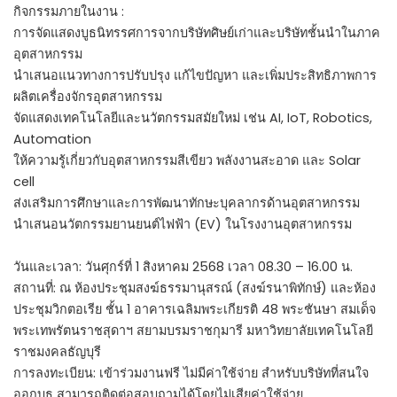
กิจกรรมภายในงาน :
การจัดแสดงบูธนิทรรศการจากบริษัทศิษย์เก่าและบริษัทชั้นนำในภาค
อุตสาหกรรม
นำเสนอแนวทางการปรับปรุง แก้ไขปัญหา และเพิ่มประสิทธิภาพการ
ผลิตเครื่องจักรอุตสาหกรรม
จัดแสดงเทคโนโลยีและนวัตกรรมสมัยใหม่ เช่น AI, IoT, Robotics,
Automation
ให้ความรู้เกี่ยวกับอุตสาหกรรมสีเขียว พลังงานสะอาด และ Solar
cell
ส่งเสริมการศึกษาและการพัฒนาทักษะบุคลากรด้านอุตสาหกรรม
นำเสนอนวัตกรรมยานยนต์ไฟฟ้า (EV) ในโรงงานอุตสาหกรรม
วันและเวลา: วันศุกร์ที่ 1 สิงหาคม 2568 เวลา 08.30 – 16.00 น.
สถานที่: ณ ห้องประชุมสงฆ์ธรรมานุสรณ์ (สงฆ์รนาพิทักษ์) และห้อง
ประชุมวิกตอเรีย ชั้น 1 อาคารเฉลิมพระเกียรติ 48 พระชันษา สมเด็จ
พระเทพรัตนราชสุดาฯ สยามบรมราชกุมารี มหาวิทยาลัยเทคโนโลยี
ราชมงคลธัญบุรี
การลงทะเบียน: เข้าร่วมงานฟรี ไม่มีค่าใช้จ่าย สำหรับบริษัทที่สนใจ
ออกบูธ สามารถติดต่อสอบถามได้โดยไม่เสียค่าใช้จ่าย