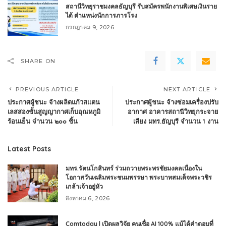
สถานีวิทยุราชมงคลธัญบุรี รับสมัครพนักงานพิเศษเงินราย
ได้ ตำแหน่งนักการภารโรง
กรกฎาคม 9, 2026
SHARE ON
PREVIOUS ARTICLE
NEXT ARTICLE
ประกาศผู้ชนะ จ้างผลิตแก้วสแตน
ประกาศผู้ชนะ จ้างซ่อมเครื่องปรับ
เลสสองชั้นสูญญากาศเก็บอุณหภูมิ
อากาศ อาคารสถานีวิทยุกระจาย
ร้อนเย็น จำนวน ๒๐๐ ชิ้น
เสียง มทร.ธัญบุรี จำนวน 1 งาน
Latest Posts
มทร.รัตนโกสินทร์ ร่วมถวายพระพรชัยมงคลเนื่องใน
โอกาสวันเฉลิมพระชนมพรรษา พระบาทสมเด็จพระวชิร
เกล้าเจ้าอยู่หัว
สิงหาคม 6, 2026
Comtoday l เปิดผลวิจัย คนเชื่อ AI 100% แม้ได้คำตอบที่