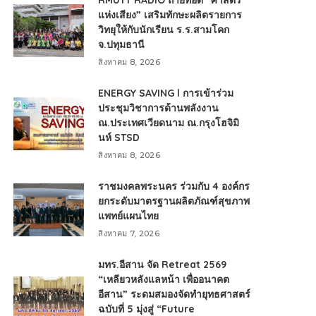
RMUTT RADIO ถ่ายทอด “ศาสตร์
แห่งเสียง” เสริมทักษะผลิตรายการ
วิทยุให้กับนักเรียน ร.ร.สามโคก
จ.ปทุมธานี
สิงหาคม 8, 2026
ENERGY SAVING l การเข้าร่วม
ประชุมวิชาการด้านพลังงาน
ณ.ประเทศเวียดนาม ณ.กรุงโฮจิมิ
นห์ STSD
สิงหาคม 8, 2026
ราชมงคลพระนคร ร่วมกับ 4 องค์กร
ยกระดับมาตรฐานผลิตภัณฑ์สุขภาพ
แพทย์แผนไทย
สิงหาคม 7, 2026
มทร.อีสาน จัด Retreat 2569
“เหลียวหลังแลหน้า เพื่ออนาคต
อีสาน” ระดมสมองจัดทำยุทธศาสตร์
ฉบับที่ 5 มุ่งสู่ “Future