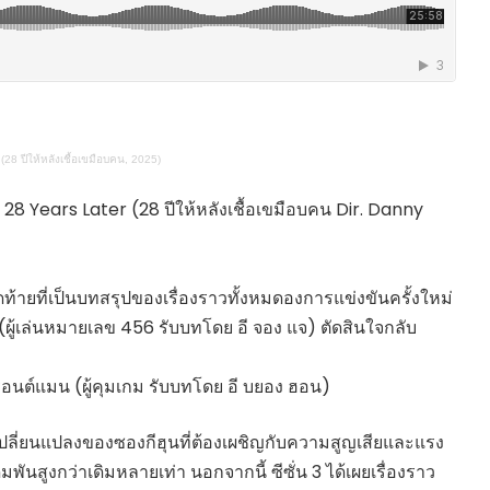
HEALTHY TIME
Dress Me Up
Good Health and
Pretty Proof
Wellness
LIFE
ENGLISH AROUND
RED CROSS
YOU
รู้สู้ภัยโควิด19
Series guide
8 ปีให้หลังเชื้อเขมือบคน, 2025)
POST IT
EASY LIFE
FOOD DELIVERY
Culture Travel
 Years Later (28 ปีให้หลังเชื้อเขมือบคน Dir. Danny
READY FOR LADY
สยามยามสี่
ตลาดนัดชุมชน
กลเม็ดครัวไอเดีย
มชน
้ายที่เป็นบทสรุปของเรื่องราวทั้งหมดองการแข่งขันครั้งใหม่
สุข-อาสา
น (ผู้เล่นหมายเลข 456 รับบทโดย อี จอง แจ) ตัดสินใจกลับ
GOOD JOB
รอนต์แมน (ผู้คุมเกม รับบทโดย อี บยอง ฮอน)
รเปลี่ยนแปลงของซองกีฮุนที่ต้องเผชิญกับความสูญเสียและแรง
เดิมพันสูงกว่าเดิมหลายเท่า นอกจากนี้ ซีซั่น 3 ได้เผยเรื่องราว