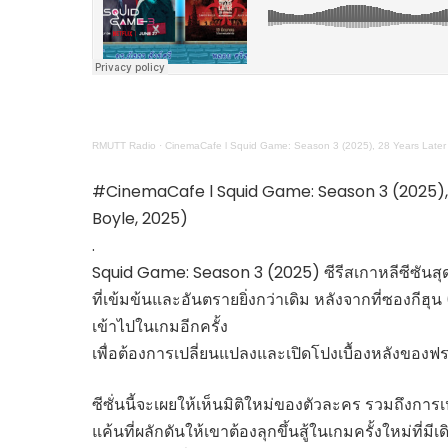
ไทยสร้างสรรค์
Check4Drive
INNOVATION FOR 
ENERGY SAVING
COM TODAY
RMUTT Radio
·
CinemaCafe l Squid Game: Season 3 (2025), 28 Years Later (2
THE FUTURIST
MY COMPUTER
#CinemaCafe l Squid Game: Season 3 (2025), 28
FOLLOW SOCIAL
Boyle, 2025)
OVERTECH
.
มหาวิทยาลัยเพื่อชุ
Squid Game: Season 3 (2025) ซีรีสเกาหลีซีซันสุดท
ที่เข้มข้นและอันตรายยิ่งกว่าเดิม หลังจากที่ซองกีฮุ
เข้าไปในเกมอีกครั้ง
เพื่อต้องการเปลี่ยนแปลงและเปิดโปงเบื้องหลังของฟ
ซีซั่นนี้จะเผยให้เห็นมิติใหม่ของตัวละคร รวมถึงกา
แค้นที่ผลักดันให้เขาต้องลุกขึ้นสู้ในเกมครั้งใหม่ที่มี