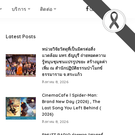
บริการ
ติดต่อ
เด็ก เยาวชน ผู้สูงอายุ
ห้องบันทึกเสียง
ที่อยู่
ข่าวเชิงสร้างสรรค์
จัดซื้อจัดจ้าง
Latest Posts
Face the Fact
RMUT TALK
หน่วยวิจัยวัสดุที่เป็นมิตรต่อสิ่ง
KIDs
TWO TONE TALK
แวดล้อม มทร.ธัญบุรี ถ่ายทอดความ
รู้หนุนชุมชนแปรรูปขยะ สร้างมูลค่า
RMUTT NEWS พิกัดข่าว
เด่น
เพิ่ม ณ สำนักปฏิบัติธรรมป่าโมกข์
ธรรมาราม จ.สระแก้ว
OPEN AREA
สิงหาคม 8, 2026
ALL AROUND THE
WORLD
CinemaCafe l Spider-Man:
กรอบข่าวรอบสัปดาห์
Brand New Day (2026) , The
มุมมองข่าว
Last Song You Left Behind (
2026)
ที่นี่RMUT
สิงหาคม 8, 2026
เป็นเรื่องเป็นราว