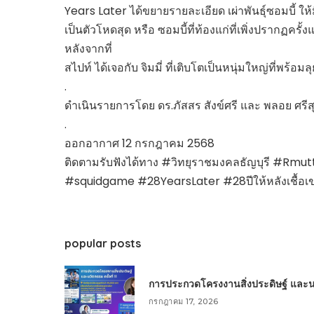
Years Later ได้ขยายรายละเอียด เผ่าพันธุ์ซอมบี้ ให
เป็นตัวโหดสุด หรือ ซอมบี้ที่ท้องแก่ที่เพิ่งปรากฏครั้
หลังจากที่
สไปท์ ได้เจอกับ จิมมี่ ที่เติบโตเป็นหนุ่มใหญ่ที่พร้อมล
.
ดำเนินรายการโดย ดร.ภัสสร สังข์ศรี และ พลอย ศรีส
.
ออกอากาศ 12 กรกฎาคม 2568
ติดตามรับฟังได้ทาง #วิทยุราชมงคลธัญบุรี #R
#squidgame #28YearsLater #28ปีให้หลังเชื้อเ
popular posts
การประกวดโครงงานสิ่งประดิษฐ์ และนวัต
กรกฎาคม 17, 2026