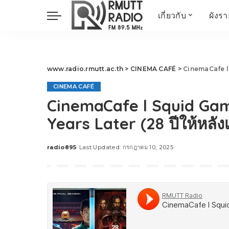
เกี่ยวกับ
ผังร
ประวัติ
ข่าวต้นชั่วโมง
วัตถุประสงค์ วิสัยทัศน
วิทยาศาสตร์ วิจัย
พันธกิจ…
นวัตกรรม และสิ่ง
www.radio.rmutt.ac.th
>
CINEMA CAFÉ
>
CinemaCafe l Squ
แวดล้อม
CINEMA CAFÉ
มิติสุขภาพ
CinemaCafe l Squid Gam
Health Me Herbs
Years Later (28 ปีให้หลัง
Wellness talk
RESEARCH FOCUS
radio895
Last Updated: กรกฎาคม 10, 2025
Posted
TechTrend
by
ช่างช่วย
META พลิกโลก
Power of Art
ฟาร์มสร้างสุข
สุขทุกวัยด้วยภูมิปั