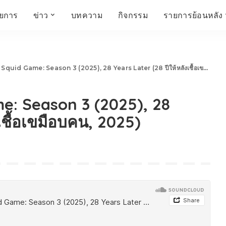
ายการ
ข่าว
บทความ
กิจกรรม
รายการย้อนหลัง
์
ข่าวราชมงคล
โครงสร้างองค์กร
เศรษฐกิจ สังคม และ
สมัครงาน
การศึกษา ศิลปะ
ห้องประชุมสัมมนา
คุณภาพชีวิต
วัฒนธรรม
id Game: Season 3 (2025), 28 Years Later (28 ปีให้หลังเชื้อเขมือบคน, 2025)
คณะกรรมการบริหาร
สถานีวิทยุกระจายเสียง
FIN TALK
CINEMA CAFÉ
e: Season 3 (2025), 28
ผู้บริหาร
Talk YOUNG
สังคมเกษตร เอ๊กซ์ อาร์
เอ็ม ยู ที ทอล์ค
บุคลากร
SME CHAMPION
เชื้อเขมือบคน, 2025)
Chit Chat Corner
HowToLife
ชีวิตวัฒนธรรม
ชวนกันมานั่งคุย
เพลินภาษานานาสาระ
ชวนกันมานั่งคุย BY
BUSIT
ThaiTravelTrends
รอบบ้านเรา
RT Freshey
เรื่องเก่าที่เรารัก
Tips for Trips
จิตวิทยากับครูยุ้ย
มรดกไทย
HEALTHY CLUB
TotalSoundMagazine
ญญา