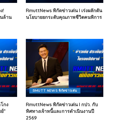
ง!
RmuttNews พิกัดข่าวเด่น l เร่งผลักดัน
่นล้าน
นโยบายยกระดับคุณภาพชีวิตคนพิการ
RMUTT NEWS พิกัดข่าวเด่น
ลโกง
RmuttNews พิกัดข่าวเด่น l กปว. กับ
ย์”
ทิศทางเจ้าหนี้และการดำเนินงานปี
2569