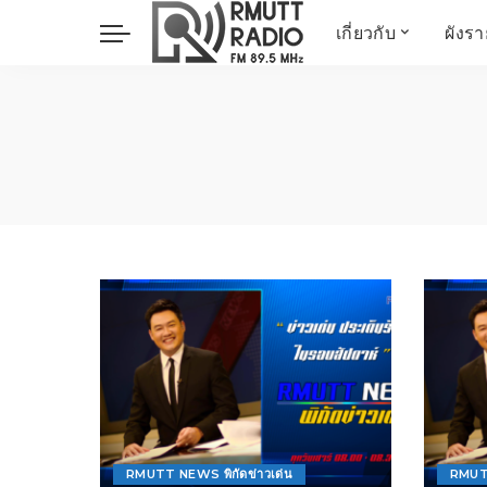
เกี่ยวกับ
ผังร
ประวัติ
ข่าวต้นชั่วโมง
วัตถุประสงค์ วิสัยทัศน
วิทยาศาสตร์ วิจัย
พันธกิจ…
นวัตกรรม และสิ่ง
แวดล้อม
มิติสุขภาพ
Health Me Herbs
Wellness talk
RESEARCH FOCUS
TechTrend
ช่างช่วย
META พลิกโลก
Power of Art
ฟาร์มสร้างสุข
RMUTT NEWS พิกัดข่าวเด่น
RMUTT
สุขทุกวัยด้วยภูมิปั