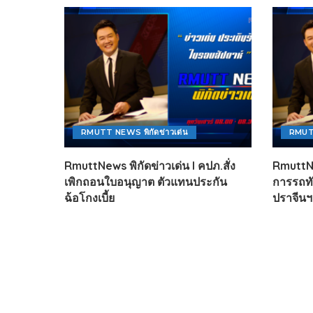
RMUTT NEWS พิกัดข่าวเด่น
RMUTT
RmuttNews พิกัดข่าวเด่น l คปภ.สั่ง
RmuttNe
เพิกถอนใบอนุญาต ตัวแทนประกัน
การรถทัว
ฉ้อโกงเบี้ย
ปราจีนฯ