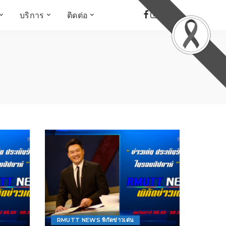
บริการ
ติดต่อ
เด็ก เยาวชน ผู้สูงอายุ
ห้องบันทึกเสียง
ที่อยู่
ข่าวเชิงสร้างสรรค์
จัดซื้อจัดจ้าง
Face the Fact
RMUT TALK
KIDs
TWO TONE TALK
RMUTT NEWS พิกัดข่าว
เด่น
OPEN AREA
ALL AROUND THE
WORLD
กรอบข่าวรอบสัปดาห์
มุมมองข่าว
ที่นี่RMUT
เป็นเรื่องเป็นราว
RMUTT NEWS พิกัดข่าวเด่น