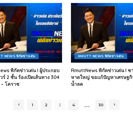
 NEWS พิกัดข่าวเด่น
RMUTT NEWS พิกัดข่าวเด่น
ws พิกัดข่าวเด่น l ผู้ประกอบ
RmuttNews พิกัดข่าวเด่น l ช
ร์ 2 ชั้น ร้องเปิดเส้นทาง 304
หาดใหญ่ ขอแก้ปัญหาเศรษฐกิจ
 – โคราช
น้ำลด
…
1
2
3
4
30