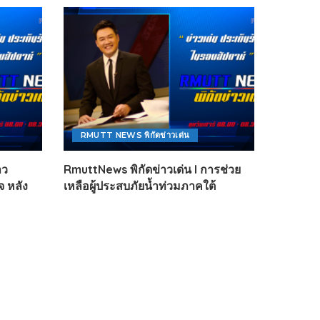
RMUTT NEWS พิกัดข่าวเด่น
าว
RmuttNews พิกัดข่าวเด่น l การช่วย
 หลัง
เหลือผู้ประสบภัยน้ำท่วมภาคใต้