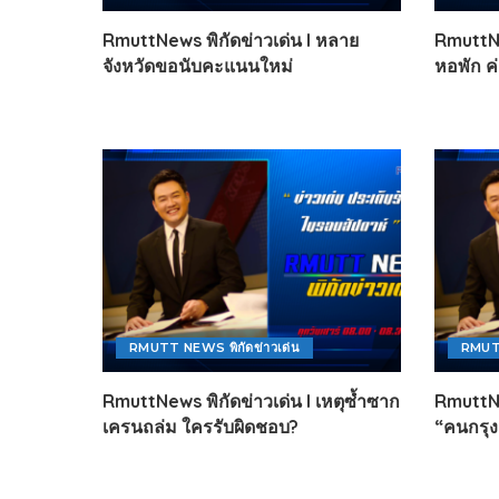
ไทยสร้างสรรค์
RmuttNews พิกัดข่าวเด่น l หลาย
RmuttNew
Check4Drive
จังหวัดขอนับคะแนนใหม่
หอพัก ค
INNOVATION FOR 
ENERGY SAVING
COM TODAY
THE FUTURIST
MY COMPUTER
FOLLOW SOCIAL
OVERTECH
มหาวิทยาลัยเพื่อชุ
RMUTT NEWS พิกัดข่าวเด่น
RMUTT
RmuttNews พิกัดข่าวเด่น l เหตุซ้ำซาก
RmuttNe
เครนถล่ม ใครรับผิดชอบ?
“คนกรุงเ