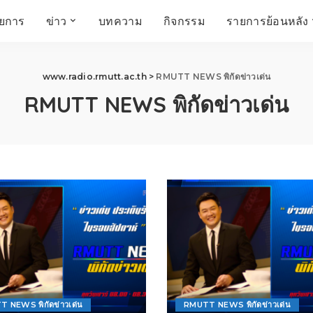
ายการ
ข่าว
บทความ
กิจกรรม
รายการย้อนหลัง
์
ข่าวราชมงคล
โครงสร้างองค์กร
เศรษฐกิจ สังคม และ
สมัครงาน
การศึกษา ศิลปะ
ห้องประชุมสัมมนา
www.radio.rmutt.ac.th
>
RMUTT NEWS พิกัดข่าวเด่น
คุณภาพชีวิต
วัฒนธรรม
RMUTT NEWS พิกัดข่าวเด่น
คณะกรรมการบริหาร
สถานีวิทยุกระจายเสียง
FIN TALK
CINEMA CAFÉ
ผู้บริหาร
Talk YOUNG
สังคมเกษตร เอ๊กซ์ อาร์
เอ็ม ยู ที ทอล์ค
บุคลากร
SME CHAMPION
Chit Chat Corner
HowToLife
ชีวิตวัฒนธรรม
ชวนกันมานั่งคุย
เพลินภาษานานาสาระ
ชวนกันมานั่งคุย BY
BUSIT
ThaiTravelTrends
รอบบ้านเรา
RT Freshey
เรื่องเก่าที่เรารัก
Tips for Trips
จิตวิทยากับครูยุ้ย
มรดกไทย
 NEWS พิกัดข่าวเด่น
RMUTT NEWS พิกัดข่าวเด่น
HEALTHY CLUB
TotalSoundMagazine
ญญา