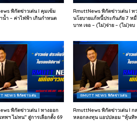
HEALTHY TIME
Dress Me Up
s พิกัดข่าวเด่น l คุมเข้ม
RmuttNews พิกัดข่าวเด่น l ทว
Good Health and
Pretty Proof
่าน้ำ – ค่าไฟฟ้า เกินกำหนด
นโยบายแก้หนี้ประกันภัย 7 หมื
Wellness
LIFE
ENGLISH AROUND
บาท เจอ – (ไม่)จ่าย – (ไม่)จบ
RED CROSS
YOU
รู้สู้ภัยโควิด19
Series guide
POST IT
EASY LIFE
FOOD DELIVERY
Culture Travel
READY FOR LADY
สยามยามสี่
ตลาดนัดชุมชน
กลเม็ดครัวไอเดีย
มชน
สุข-อาสา
 NEWS พิกัดข่าวเด่น
RMUTT NEWS พิกัดข่าวเด่น
GOOD JOB
ws พิกัดข่าวเด่น l ทางออก
RmuttNews พิกัดข่าวเด่น l ก
ทพฯ ไม่ทน” สู่การเลือกตั้ง 69
หลอกลงทุน แอปปลอม “หุ้นทิพ