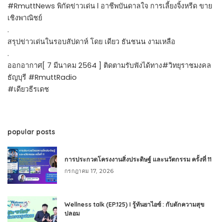
#RmuttNews พิกัดข่าวเด่น l อาชีพบันดาลใจ การเลี้ยงจิ้งหรีด ขาย
เชิงพาณิชย์
.
สรุปข่าวเด่นในรอบสัปดาห์ โดย เดียว ธันชนน งามเหลือ
.
ออกอากาศ[ 7 มีนาคม 2564 ] ติดตามรับฟังได้ทาง#วิทยุราชมงคล
ธัญบุรี #RmuttRadio
#เดียวธีรเดช
popular posts
การประกวดโครงงานสิ่งประดิษฐ์ และนวัตกรรม ครั้งที่ 11
กรกฎาคม 17, 2026
Wellness talk (EP.125) I รู้ทันยาไอซ์ : กับดักความสุข
ปลอม