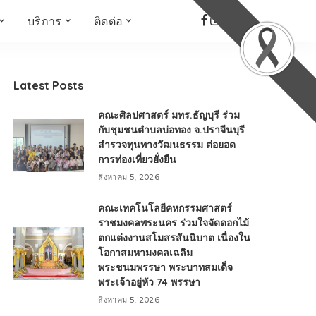
บริการ
ติดต่อ
เด็ก เยาวชน ผู้สูงอายุ
ห้องบันทึกเสียง
ที่อยู่
ข่าวเชิงสร้างสรรค์
จัดซื้อจัดจ้าง
Latest Posts
Face the Fact
RMUT TALK
คณะศิลปศาสตร์ มทร.ธัญบุรี ร่วม
KIDs
TWO TONE TALK
กับชุมชนตำบลบ่อทอง จ.ปราจีนบุรี
สำรวจทุนทางวัฒนธรรม ต่อยอด
RMUTT NEWS พิกัดข่าว
เด่น
การท่องเที่ยวยั่งยืน
OPEN AREA
สิงหาคม 5, 2026
ALL AROUND THE
คณะเทคโนโลยีคหกรรมศาสตร์
WORLD
ราชมงคลพระนคร ร่วมใจจัดดอกไม้
กรอบข่าวรอบสัปดาห์
ตกแต่งงานสโมสรสันนิบาต เนื่องใน
มุมมองข่าว
โอกาสมหามงคลเฉลิม
พระชนมพรรษา พระบาทสมเด็จ
ที่นี่RMUT
พระเจ้าอยู่หัว 74 พรรษา
เป็นเรื่องเป็นราว
สิงหาคม 5, 2026