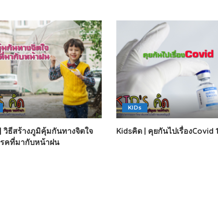
KIDs
| วิธีสร้างภูมิคุ้มกันทางจิตใจ
Kidsคิด | คุยกันไปเรื่องCovid 
โรคที่มากับหน้าฝน