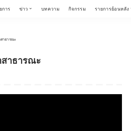
ายการ
ข่าว
บทความ
กิจกรรม
รายการย้อนหลัง
์
ข่าวราชมงคล
โครงสร้างองค์กร
เศรษฐกิจ สังคม และ
สมัครงาน
การศึกษา ศิลปะ
ห้องประชุมสัมมนา
คุณภาพชีวิต
วัฒนธรรม
จิตสาธารณะ
คณะกรรมการบริหาร
สถานีวิทยุกระจายเสียง
FIN TALK
CINEMA CAFÉ
ีจิตสาธารณะ
ผู้บริหาร
Talk YOUNG
สังคมเกษตร เอ๊กซ์ อาร์
เอ็ม ยู ที ทอล์ค
บุคลากร
SME CHAMPION
Chit Chat Corner
HowToLife
ชีวิตวัฒนธรรม
ชวนกันมานั่งคุย
เพลินภาษานานาสาระ
ชวนกันมานั่งคุย BY
BUSIT
ThaiTravelTrends
รอบบ้านเรา
RT Freshey
เรื่องเก่าที่เรารัก
Tips for Trips
จิตวิทยากับครูยุ้ย
มรดกไทย
HEALTHY CLUB
TotalSoundMagazine
ญญา