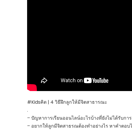
ไทยสร้างสรรค์
Check4Drive
INNOVATION FOR 
ENERGY SAVING
COM TODAY
THE FUTURIST
MY COMPUTER
FOLLOW SOCIAL
OVERTECH
มหาวิทยาลัยเพื่อชุ
#Kidsคิด | 4 วิธีฝึกลูกให้มีจิตสาธารณะ
.
– ปัญหาการเรียนออนไลน์อะไรบ้างที่ยังไม่ได้รับก
– อยากให้ลูกมีจิตสาธรณต้องทำอย่างไร หาคำตอบไ