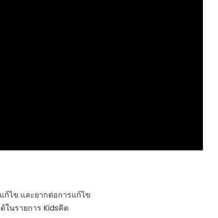
HEALTHY TIME
Dress Me Up
Good Health and
Pretty Proof
Wellness
LIFE
ENGLISH AROUND
RED CROSS
YOU
รู้สู้ภัยโควิด19
Series guide
POST IT
EASY LIFE
FOOD DELIVERY
Culture Travel
READY FOR LADY
สยามยามสี่
ตลาดนัดชุมชน
กลเม็ดครัวไอเดีย
มชน
สุข-อาสา
GOOD JOB
ารแก้ไข และยากต่อการแก้ไข
ด้ในรายการ Kidsคิด