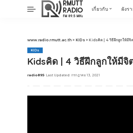
เกี่ยวกับ
ผังร
ประวัติ
ข่าวต้นชั่วโมง
วัตถุประสงค์ วิสัยทัศน
วิทยาศาสตร์ วิจัย
พันธกิจ…
นวัตกรรม และสิ่ง
www.radio.rmutt.ac.th
>
KIDs
>
Kidsคิด | 4 วิธีฝึกลูกให้มี
แวดล้อม
KIDs
มิติสุขภาพ
Kidsคิด | 4 วิธีฝึกลูกให้ม
Health Me Herbs
Wellness talk
radio895
Last Updated: กรกฎาคม 13, 2021
Posted
RESEARCH FOCUS
by
TechTrend
ช่างช่วย
META พลิกโลก
Power of Art
ฟาร์มสร้างสุข
สุขทุกวัยด้วยภูมิปั