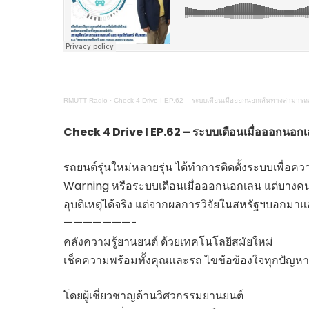
ไทยสร้างสรรค์
Check4Drive
INNOVATION FOR 
ENERGY SAVING
COM TODAY
RMUTT Radio
·
Check 4 Drive I EP.62 – ระบบเตือนเมื่อออกนอกเส้นทางสามารถลดอ
THE FUTURIST
MY COMPUTER
Check 4 Drive I EP.62 – ระบบเตือนเมื่อออกนอกเส
FOLLOW SOCIAL
OVERTECH
รถยนต์รุ่นใหม่หลายรุ่น ได้ทำการติดตั้งระบบเพื่
มหาวิทยาลัยเพื่อชุ
Warning หรือระบบเตือนเมื่อออกนอกเลน แต่บางคน
อุบติเหตุได้จริง แต่จากผลการวิจัยในสหรัฐฯบอกมาแล้ว
———————-
คลังความรู้ยานยนต์ ด้วยเทคโนโลยีสมัยใหม่
เช็คความพร้อมทั้งคุณและรถ ไขข้อข้องใจทุกปัญห
โดยผู้เชี่ยวชาญด้านวิศวกรรมยานยนต์