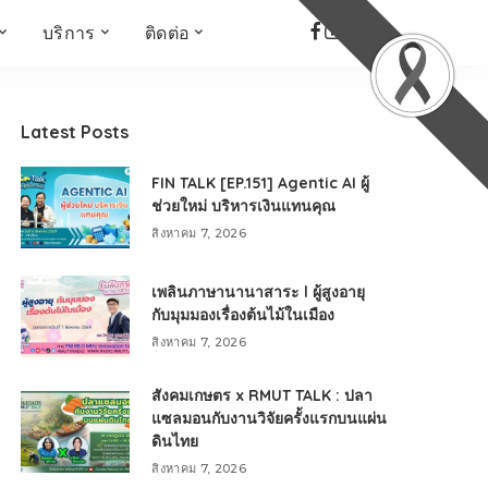
บริการ
ติดต่อ
เด็ก เยาวชน ผู้สูงอายุ
ห้องบันทึกเสียง
ที่อยู่
ข่าวเชิงสร้างสรรค์
จัดซื้อจัดจ้าง
Latest Posts
Face the Fact
RMUT TALK
FIN TALK [EP.151] Agentic AI ผู้
KIDs
TWO TONE TALK
ช่วยใหม่ บริหารเงินแทนคุณ
RMUTT NEWS พิกัดข่าว
สิงหาคม 7, 2026
เด่น
OPEN AREA
เพลินภาษานานาสาระ l ผู้สูงอายุ
ALL AROUND THE
กับมุมมองเรื่องต้นไม้ในเมือง
WORLD
สิงหาคม 7, 2026
กรอบข่าวรอบสัปดาห์
มุมมองข่าว
สังคมเกษตร x RMUT TALK : ปลา
ที่นี่RMUT
แซลมอนกับงานวิจัยครั้งแรกบนแผ่น
ดินไทย
เป็นเรื่องเป็นราว
สิงหาคม 7, 2026