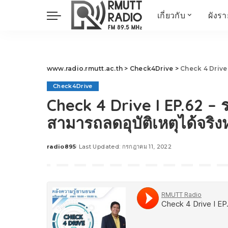
เกี่ยวกับ
ผังร
ประวัติ
ข่าวต้นชั่วโมง
วัตถุประสงค์ วิสัยทัศน
วิทยาศาสตร์ วิจัย
พันธกิจ…
นวัตกรรม และสิ่ง
www.radio.rmutt.ac.th
>
Check4Drive
>
Check 4 Drive I
แวดล้อม
Check4Drive
มิติสุขภาพ
Check 4 Drive I EP.62 – 
Health Me Herbs
สามารถลดอุบัติเหตุได้จริง
Wellness talk
RESEARCH FOCUS
radio895
Last Updated: กรกฎาคม 11, 2022
Posted
TechTrend
by
ช่างช่วย
META พลิกโลก
Power of Art
ฟาร์มสร้างสุข
สุขทุกวัยด้วยภูมิปั