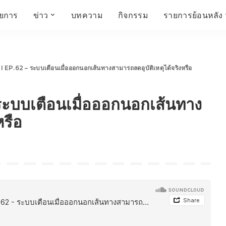
ายการ
ข่าว
บทความ
กิจกรรม
รายการย้อนหลัง
์
ข่าวราชมงคล
โครงสร้างองค์กร
เศรษฐกิจ สังคม และ
สมัครงาน
การศึกษา ศิลปะ
ห้องประชุมสัมมนา
คุณภาพชีวิต
วัฒนธรรม
 EP.62 – ระบบเตือนเมื่อออกนอกเส้นทางสามารถลดอุบัติเหตุได้จริงหรือ
คณะกรรมการบริหาร
สถานีวิทยุกระจายเสียง
FIN TALK
CINEMA CAFÉ
ระบบเตือนเมื่อออกนอกเส้นทาง
ผู้บริหาร
Talk YOUNG
สังคมเกษตร เอ๊กซ์ อาร์
เอ็ม ยู ที ทอล์ค
บุคลากร
SME CHAMPION
หรือ
Chit Chat Corner
HowToLife
ชีวิตวัฒนธรรม
ชวนกันมานั่งคุย
เพลินภาษานานาสาระ
ชวนกันมานั่งคุย BY
BUSIT
ThaiTravelTrends
รอบบ้านเรา
RT Freshey
เรื่องเก่าที่เรารัก
Tips for Trips
จิตวิทยากับครูยุ้ย
มรดกไทย
HEALTHY CLUB
TotalSoundMagazine
ญญา