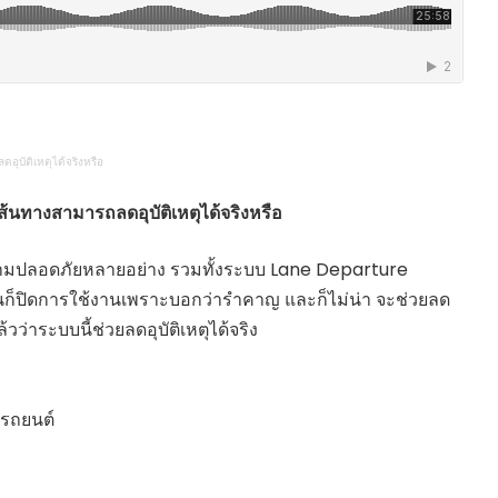
HEALTHY TIME
Dress Me Up
Good Health and
Pretty Proof
Wellness
LIFE
ENGLISH AROUND
RED CROSS
YOU
รู้สู้ภัยโควิด19
Series guide
ุบัติเหตุได้จริงหรือ
POST IT
EASY LIFE
FOOD DELIVERY
Culture Travel
้นทางสามารถลดอุบัติเหตุได้จริงหรือ
READY FOR LADY
สยามยามสี่
ตลาดนัดชุมชน
อความปลอดภัยหลายอย่าง รวมทั้งระบบ Lane Departure
กลเม็ดครัวไอเดีย
มชน
ก็ปิดการใช้งานเพราะบอกว่ารำคาญ และก็ไม่น่า จะช่วยลด
สุข-อาสา
ว่าระบบนี้ช่วยลดอุบัติเหตุได้จริง
GOOD JOB
ารถยนต์