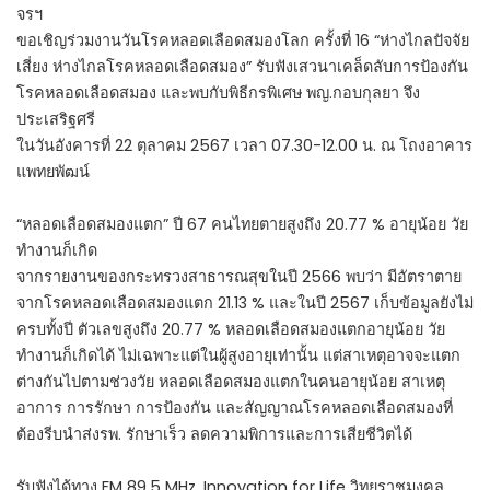
จรฯ
ขอเชิญร่วมงานวันโรคหลอดเลือดสมองโลก ครั้งที่ 16 “ห่างไกลปัจจัย
เสี่ยง ห่างไกลโรคหลอดเลือดสมอง” รับฟังเสวนาเคล็ดลับการป้องกัน
โรคหลอดเลือดสมอง และพบกับพิธีกรพิเศษ พญ.กอบกุลยา จึง
ประเสริฐศรี
ในวันอังคารที่ 22 ตุลาคม 2567 เวลา 07.30-12.00 น. ณ โถงอาคาร
แพทยพัฒน์
“หลอดเลือดสมองแตก” ปี 67 คนไทยตายสูงถึง 20.77 % อายุน้อย วัย
ทำงานก็เกิด
จากรายงานของกระทรวงสาธารณสุขในปี 2566 พบว่า มีอัตราตาย
จากโรคหลอดเลือดสมองแตก 21.13 % และในปี 2567 เก็บข้อมูลยังไม่
ครบทั้งปี ตัวเลขสูงถึง 20.77 % หลอดเลือดสมองแตกอายุน้อย วัย
ทำงานก็เกิดได้ ไม่เฉพาะแต่ในผู้สูงอายุเท่านั้น แต่สาเหตุอาจจะแตก
ต่างกันไปตามช่วงวัย หลอดเลือดสมองแตกในคนอายุน้อย สาเหตุ
อาการ การรักษา การป้องกัน และสัญญาณโรคหลอดเลือดสมองที่
ต้องรีบนำส่งรพ. รักษาเร็ว ลดความพิการและการเสียชีวิตได้
รับฟังได้ทาง FM 89.5 MHz. Innovation for Life วิทยุราชมงคล