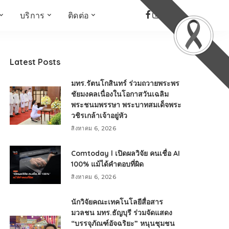
บริการ
ติดต่อ
เด็ก เยาวชน ผู้สูงอายุ
ห้องบันทึกเสียง
ที่อยู่
ข่าวเชิงสร้างสรรค์
จัดซื้อจัดจ้าง
Latest Posts
Face the Fact
RMUT TALK
มทร.รัตนโกสินทร์ ร่วมถวายพระพร
KIDs
TWO TONE TALK
ชัยมงคลเนื่องในโอกาสวันเฉลิม
พระชนมพรรษา พระบาทสมเด็จพระ
RMUTT NEWS พิกัดข่าว
เด่น
วชิรเกล้าเจ้าอยู่หัว
OPEN AREA
สิงหาคม 6, 2026
ALL AROUND THE
WORLD
Comtoday l เปิดผลวิจัย คนเชื่อ AI
100% แม้ได้คำตอบที่ผิด
กรอบข่าวรอบสัปดาห์
สิงหาคม 6, 2026
มุมมองข่าว
ที่นี่RMUT
นักวิจัยคณะเทคโนโลยีสื่อสาร
เป็นเรื่องเป็นราว
มวลชน มทร.ธัญบุรี ร่วมจัดแสดง
“บรรจุภัณฑ์อัจฉริยะ” หนุนชุมชน