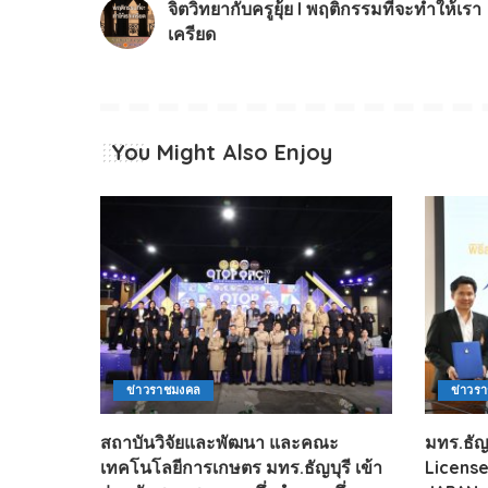
จิตวิทยากับครูยุ้ย l พฤติกรรมที่จะทำให้เรา
เครียด
You Might Also Enjoy
ข่าวราชมงคล
ข่าวร
สถาบันวิจัยและพัฒนา และคณะ
มทร.ธั
เทคโนโลยีการเกษตร มทร.ธัญบุรี เข้า
Licens