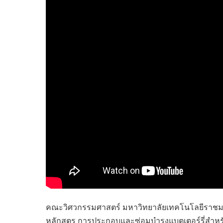
ไทยสร้างสรรค์
Check4Drive
INNOVATION FOR 
ENERGY SAVING
COM TODAY
THE FUTURIST
MY COMPUTER
FOLLOW SOCIAL
OVERTECH
มหาวิทยาลัยเพื่อชุ
คณะวิศวกรรมศาสตร์ มหาวิทยาลัยเทคโนโลยีราชมงคลธ
หลักสูตร การประกอบและซ่อมบํารุงแบตเตอร์รี่สําห