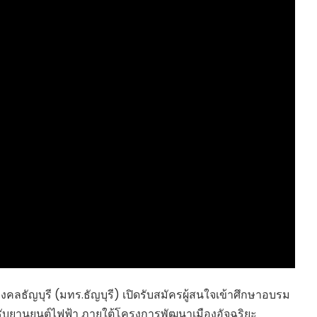
HEALTHY TIME
Dress Me Up
Good Health and
Pretty Proof
Wellness
LIFE
ENGLISH AROUND
RED CROSS
YOU
รู้สู้ภัยโควิด19
Series guide
POST IT
EASY LIFE
FOOD DELIVERY
Culture Travel
READY FOR LADY
สยามยามสี่
ตลาดนัดชุมชน
กลเม็ดครัวไอเดีย
มชน
สุข-อาสา
GOOD JOB
ัญบุรี (มทร.ธัญบุรี) เปิดรับสมัครผู้สนใจเข้าศึกษาอบรม
รับยานยนต์ไฟฟ้า ภายใต้โครงการพัฒนาเมืองอัจฉริยะ