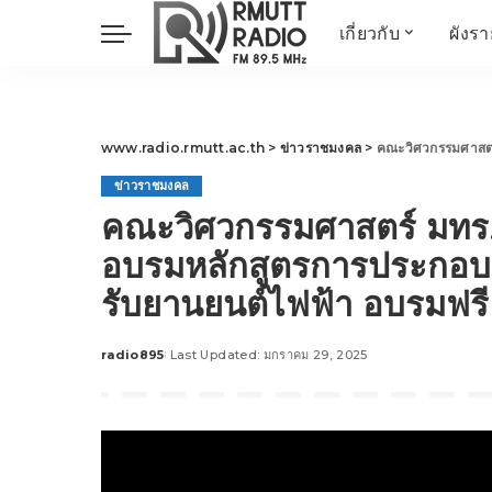
เกี่ยวกับ
ผังร
ประวัติ
ข่าวต้นชั่วโมง
วัตถุประสงค์ วิสัยทัศน
วิทยาศาสตร์ วิจัย
พันธกิจ…
นวัตกรรม และสิ่ง
www.radio.rmutt.ac.th
>
ข่าวราชมงคล
>
คณะวิศวกรรมศาสตร์ มทร.ธัญบุ
แวดล้อม
ข่าวราชมงคล
มิติสุขภาพ
คณะวิศวกรรมศาสตร์ มทร.ธั
Health Me Herbs
อบรมหลักสูตรการประกอบแล
Wellness talk
รับยานยนต์ไฟฟ้า อบรมฟรี 
RESEARCH FOCUS
TechTrend
radio895
Last Updated: มกราคม 29, 2025
ช่างช่วย
Posted
by
META พลิกโลก
Power of Art
ฟาร์มสร้างสุข
สุขทุกวัยด้วยภูมิปั