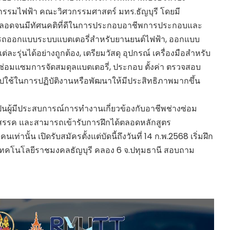
รรมไฟฟ้า คณะวิศวกรรมศาสตร์ มทร.ธัญบุรี โดยมี
ักษะ ตลอดจนมีทัศนคติที่ดีในการประกอบอาชีพการประกอบและ
มารถออกแบบระบบแบตเตอรี่สําหรับยานยนต์ไฟฟ้า, ออกแบบ
ะรุ่นได้อย่างถูกต้อง, เตรียมวัสดุ อุปกรณ์ เครื่องมือสําหรับ
ซ่อมแซมการจัดสมดุลแบตเตอรี่, ประกอบ ตั้งค่า ตรวจสอบ
ใช้ในการปฏิบัติงานหรือพัฒนาให้มีประสิทธิภาพมากขึ้น
์ เป็นผู้มีประสบการณ์การทํางานเกี่ยวข้องกับอาชีพช่างซ่อม
ุปสรรค และสามารถเข้ารับการฝึกได้ตลอดหลักสูตร
่านั้น เปิดรับสมัครตั้งแต่บัดนี้ถึงวันที่ 14 ก.พ.2568 เริ่มฝึก
ยเทคโนโลยีราชมงคลธัญบุรี คลอง 6 จ.ปทุมธานี สอบถาม