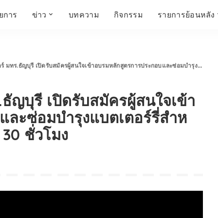
ายการ
ข่าว
บทความ
กิจกรรม
รายการย้อนหลัง
์
ข่าวราชมงคล
โครงสร้างองค์กร
เศรษฐกิจ สังคม และ
สมัครงาน
การศึกษา ศิลปะ
ห้องประชุมสัมมนา
คุณภาพชีวิต
วัฒนธรรม
รี เปิดรับสมัครผู้สนใจเข้าอบรมหลักสูตรการประกอบและซ่อมบํารุงแบตเตอร์รี่สําหรับยานยนต์ไฟฟ้า อบรมฟรี 30 ชั่วโมง
คณะกรรมการบริหาร
สถานีวิทยุกระจายเสียง
FIN TALK
CINEMA CAFÉ
ญบุรี เปิดรับสมัครผู้สนใจเข้า
ผู้บริหาร
Talk YOUNG
สังคมเกษตร เอ๊กซ์ อาร์
เอ็ม ยู ที ทอล์ค
บุคลากร
SME CHAMPION
ะซ่อมบํารุงแบตเตอร์รี่สําห
Chit Chat Corner
HowToLife
30 ชั่วโมง
ชีวิตวัฒนธรรม
ชวนกันมานั่งคุย
เพลินภาษานานาสาระ
ชวนกันมานั่งคุย BY
BUSIT
ThaiTravelTrends
รอบบ้านเรา
RT Freshey
เรื่องเก่าที่เรารัก
Tips for Trips
จิตวิทยากับครูยุ้ย
มรดกไทย
HEALTHY CLUB
TotalSoundMagazine
ญญา