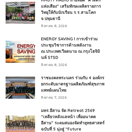
RMUTT RADIO ถ่ายทอด “ศาสตร์
แห่งเสียง” เสริมทักษะผลิตรายการ
วิทยุให้กับนักเรียน ร.ร.สามโคก
จ.ปทุมธานี
สิงหาคม 8, 2026
ENERGY SAVING l การเข้าร่วม
ประชุมวิชาการด้านพลังงาน
ณ.ประเทศเวียดนาม ณ.กรุงโฮจิมิ
นห์ STSD
สิงหาคม 8, 2026
ราชมงคลพระนคร ร่วมกับ 4 องค์กร
ยกระดับมาตรฐานผลิตภัณฑ์สุขภาพ
แพทย์แผนไทย
สิงหาคม 7, 2026
มทร.อีสาน จัด Retreat 2569
“เหลียวหลังแลหน้า เพื่ออนาคต
อีสาน” ระดมสมองจัดทำยุทธศาสตร์
ฉบับที่ 5 มุ่งสู่ “Future