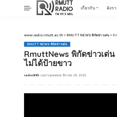
เกี่ยวกับ
ผังร
ประวัติ
ข่าวต้นชั่วโมง
วัตถุประสงค์ วิสัยทัศน
วิทยาศาสตร์ วิจัย
พันธกิจ…
นวัตกรรม และสิ่ง
www.radio.rmutt.ac.th
>
RMUTT NEWS พิกัดข่าวเด่น
>
Rm
แวดล้อม
RMUTT NEWS พิกัดข่าวเด่น
มิติสุขภาพ
RmuttNews พิกัดข่าวเด่น 
Health Me Herbs
ไม่ได้ป้ายขาว
Wellness talk
RESEARCH FOCUS
radio895
Last Updated: มีนาคม 29, 2025
Posted
TechTrend
by
ช่างช่วย
META พลิกโลก
Power of Art
ฟาร์มสร้างสุข
สุขทุกวัยด้วยภูมิปั