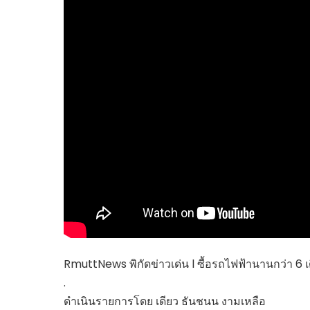
ไทยสร้างสรรค์
Check4Drive
INNOVATION FOR 
ENERGY SAVING
COM TODAY
THE FUTURIST
MY COMPUTER
FOLLOW SOCIAL
OVERTECH
มหาวิทยาลัยเพื่อชุ
RmuttNews พิกัดข่าวเด่น l ซื้อรถไฟฟ้านานกว่า 6 เ
.
ดำเนินรายการโดย เดียว ธันชนน งามเหลือ