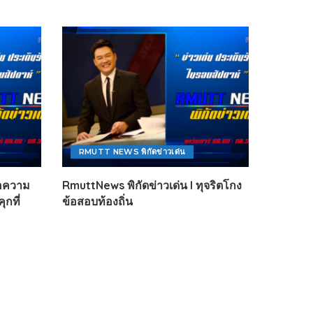
RMUTT NEWS พิกัดข่าวเด่น
ขอความ
RmuttNews พิกัดข่าวเด่น l ทุจริตโกง
ุกที่
ข้อสอบท้องถิ่น