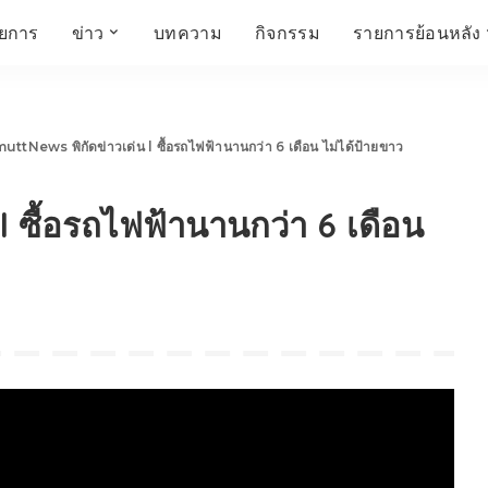
ายการ
ข่าว
บทความ
กิจกรรม
รายการย้อนหลัง
์
ข่าวราชมงคล
โครงสร้างองค์กร
เศรษฐกิจ สังคม และ
สมัครงาน
การศึกษา ศิลปะ
ห้องประชุมสัมมนา
คุณภาพชีวิต
วัฒนธรรม
uttNews พิกัดข่าวเด่น l ซื้อรถไฟฟ้านานกว่า 6 เดือน ไม่ได้ป้ายขาว
คณะกรรมการบริหาร
สถานีวิทยุกระจายเสียง
FIN TALK
CINEMA CAFÉ
l ซื้อรถไฟฟ้านานกว่า 6 เดือน
ผู้บริหาร
Talk YOUNG
สังคมเกษตร เอ๊กซ์ อาร์
เอ็ม ยู ที ทอล์ค
บุคลากร
SME CHAMPION
Chit Chat Corner
HowToLife
ชีวิตวัฒนธรรม
ชวนกันมานั่งคุย
เพลินภาษานานาสาระ
ชวนกันมานั่งคุย BY
BUSIT
ThaiTravelTrends
รอบบ้านเรา
RT Freshey
เรื่องเก่าที่เรารัก
Tips for Trips
จิตวิทยากับครูยุ้ย
มรดกไทย
HEALTHY CLUB
TotalSoundMagazine
ญญา