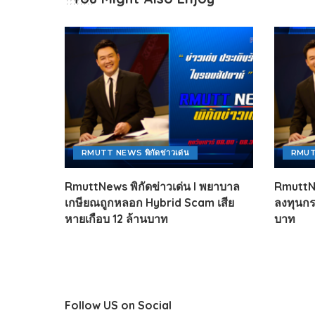
RMUTT NEWS พิกัดข่าวเด่น
RMUTT
RmuttNews พิกัดข่าวเด่น l พยาบาล
RmuttNe
เกษียณถูกหลอก Hybrid Scam เสีย
ลงทุนกร
หายเกือบ 12 ล้านบาท
บาท
Follow US on Social