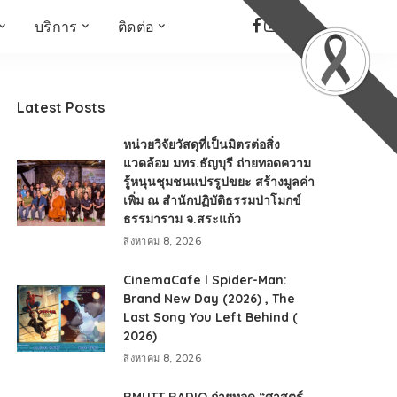
บริการ
ติดต่อ
เด็ก เยาวชน ผู้สูงอายุ
ห้องบันทึกเสียง
ที่อยู่
ข่าวเชิงสร้างสรรค์
จัดซื้อจัดจ้าง
Latest Posts
Face the Fact
RMUT TALK
หน่วยวิจัยวัสดุที่เป็นมิตรต่อสิ่ง
KIDs
TWO TONE TALK
แวดล้อม มทร.ธัญบุรี ถ่ายทอดความ
รู้หนุนชุมชนแปรรูปขยะ สร้างมูลค่า
RMUTT NEWS พิกัดข่าว
เด่น
เพิ่ม ณ สำนักปฏิบัติธรรมป่าโมกข์
ธรรมาราม จ.สระแก้ว
OPEN AREA
สิงหาคม 8, 2026
ALL AROUND THE
WORLD
CinemaCafe l Spider-Man:
กรอบข่าวรอบสัปดาห์
Brand New Day (2026) , The
มุมมองข่าว
Last Song You Left Behind (
2026)
ที่นี่RMUT
สิงหาคม 8, 2026
เป็นเรื่องเป็นราว