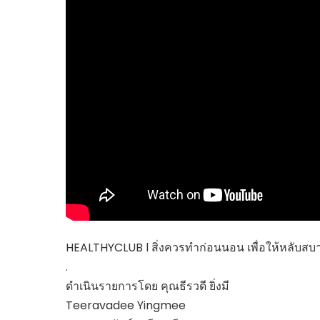
ไทยสร้างสรรค์
Check4Drive
INNOVATION FOR 
ENERGY SAVING
COM TODAY
THE FUTURIST
MY COMPUTER
FOLLOW SOCIAL
OVERTECH
มหาวิทยาลัยเพื่อชุ
HEALTHYCLUB l สิ่งควรทำก่อนนอน เพื่อให้หลับสบ
.
ดำเนินรายการโดย คุณธีรวดี ยิ่งมี
Teeravadee Yingmee