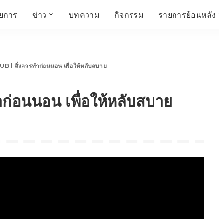
ายการ
ข่าว
บทความ
กิจกรรม
รายการย้อนหลัง
์
ข่าวราชมงคล
โครงสร้างองค์กร
เศรษฐกิจ สังคม และ
สมัครงาน
การศึกษา ศิลปะ
ห้องประชุมสัมมนา
คุณภาพชีวิต
วัฒนธรรม
l สิ่งควรทำก่อนนอน เพื่อให้หลับสบาย
คณะกรรมการบริหาร
สถานีวิทยุกระจายเสียง
FIN TALK
CINEMA CAFÉ
ก่อนนอน เพื่อให้หลับสบาย
ผู้บริหาร
Talk YOUNG
สังคมเกษตร เอ๊กซ์ อาร์
เอ็ม ยู ที ทอล์ค
บุคลากร
SME CHAMPION
Chit Chat Corner
HowToLife
ชีวิตวัฒนธรรม
ชวนกันมานั่งคุย
เพลินภาษานานาสาระ
ชวนกันมานั่งคุย BY
BUSIT
ThaiTravelTrends
รอบบ้านเรา
RT Freshey
เรื่องเก่าที่เรารัก
Tips for Trips
จิตวิทยากับครูยุ้ย
มรดกไทย
HEALTHY CLUB
TotalSoundMagazine
ญญา