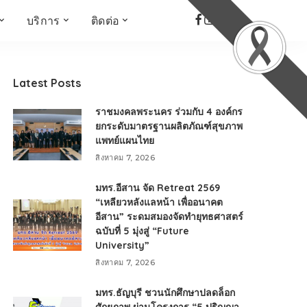
บริการ
ติดต่อ
เด็ก เยาวชน ผู้สูงอายุ
ห้องบันทึกเสียง
ที่อยู่
ข่าวเชิงสร้างสรรค์
จัดซื้อจัดจ้าง
Latest Posts
Face the Fact
RMUT TALK
ราชมงคลพระนคร ร่วมกับ 4 องค์กร
KIDs
TWO TONE TALK
ยกระดับมาตรฐานผลิตภัณฑ์สุขภาพ
แพทย์แผนไทย
RMUTT NEWS พิกัดข่าว
เด่น
สิงหาคม 7, 2026
OPEN AREA
มทร.อีสาน จัด Retreat 2569
ALL AROUND THE
“เหลียวหลังแลหน้า เพื่ออนาคต
WORLD
อีสาน” ระดมสมองจัดทำยุทธศาสตร์
กรอบข่าวรอบสัปดาห์
ฉบับที่ 5 มุ่งสู่ “Future
มุมมองข่าว
University”
ที่นี่RMUT
สิงหาคม 7, 2026
เป็นเรื่องเป็นราว
มทร.ธัญบุรี ชวนนักศึกษาปลดล็อก