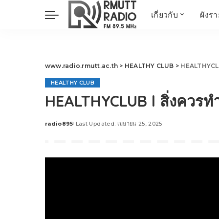
เกี่ยวกับ
ผังร
ประวัติ
ข่าวต้นชั่วโมง
วัตถุประสงค์ วิสัยทัศน
วิทยาศาสตร์ วิจัย
พันธกิจ…
นวัตกรรม และสิ่ง
www.radio.rmutt.ac.th
>
HEALTHY CLUB
>
HEALTHYCLUB 
แวดล้อม
HEALTHY CLUB
มิติสุขภาพ
HEALTHYCLUB l สิ่งควรทำ
Health Me Herbs
Wellness talk
radio895
Last Updated: เมษายน 25, 2025
Posted
RESEARCH FOCUS
by
TechTrend
ช่างช่วย
META พลิกโลก
Power of Art
ฟาร์มสร้างสุข
สุขทุกวัยด้วยภูมิปั