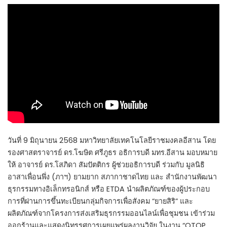
วันที่ 9 มิถุนายน 2568 มหาวิทยาลัยเทคโนโลยีราชมงคลอีสาน โดย
รองศาสตราจารย์ ดร.โฆษิต ศรีภูธร อธิการบดี มทร.อีสาน มอบหมาย
ให้ อาจารย์ ดร.โสภิดา สัมปัตติกร ผู้ช่วยอธิการบดี ร่วมกับ มูลนิธิ
อาสาเพื่อนพึ่ง (ภาฯ) ยามยาก สภากาชาดไทย และ สำนักงานพัฒนา
ธุรกรรมทางอิเล็กทรอนิกส์ หรือ ETDA นำผลิตภัณฑ์ของผู้ประกอบ
การที่ผ่านการขึ้นทะเบียนกลุ่มกิจการเพื่อสังคม “ยายสิริ” และ
ผลิตภัณฑ์จากโครงการส่งเสริมธุรกรรมออนไลน์เพื่อชุมชน เข้าร่วม
ออกร้านและแสดงนิทรรศการเผยแพร่ผลงานวิจัย ในงาน “OTOP