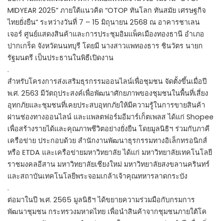
MIDYEAR 2025” ภายใต้แนวคิด “OTOP ทันโลก ทันสมัย เศรษฐกิจ
ไทยยั่งยืน” ระหว่างวันที่ 7 – 15 มิถุนายน 2568 ณ อาคารชาเลน
เจอร์ ศูนย์แสดงสินค้าและการประชุมอิมแพ็คเมืองทองธานี อำเภอ
ปากเกร็ด จังหวัดนนทบุรี โดยมี นางสาวแพทองธาร ชินวัตร นายก
รัฐมนตรี เป็นประธานในพิธีเปิดงาน
.
สำหรับโครงการส่งเสริมธุรกรรมออนไลน์เพื่อชุมชน จัดตั้งขึ้นเมื่อปี
พ.ศ. 2563 มีวัตถุประสงค์เพื่อพัฒนาศักยภาพของชุมชนในพื้นที่เสี่ยง
อุทกภัยและชุมชนที่เคยประสบอุทกภัยให้มีความรู้ในการขายสินค้า
ผ่านช่องทางออนไลน์ และแพลตฟอร์มอีมาร์เก็ตเพลส ได้แก่ Shopee
เพื่อสร้างรายได้และคุณภาพชีวิตอย่างยั่งยืน โดยมูลนิธิฯ ร่วมกับภาคี
เครือข่าย ประกอบด้วย สำนักงานพัฒนาธุรกรรมทางอิเล็กทรอนิกส์
หรือ ETDA และเครือข่ายมหาวิทยาลัย ได้แก่ มหาวิทยาลัยเทคโนโลยี
ราชมงคลอีสาน มหาวิทยาลัยเชียงใหม่ มหาวิทยาลัยสงขลานครินทร์
และสถาบันเทคโนโลยีพระจอมเกล้าเจ้าคุณทหารลาดกระบัง
.
ต่อมาในปี พ.ศ. 2565 มูลนิธิฯ ได้ขยายความร่วมมือกับกรมการ
พัฒนาชุมชน กระทรวงมหาดไทย เพื่อนำสินค้าจากชุมชนภายใต้โค