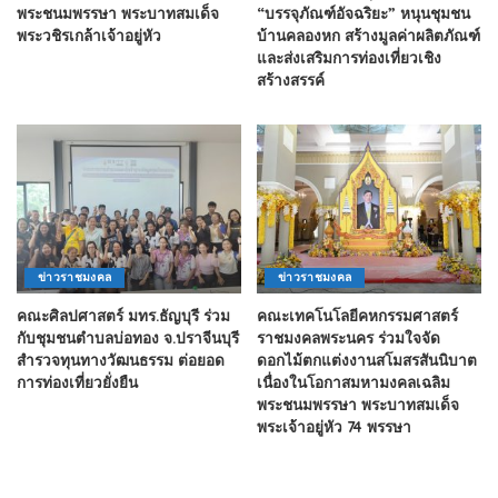
พระชนมพรรษา พระบาทสมเด็จ
“บรรจุภัณฑ์อัจฉริยะ” หนุนชุมชน
พระวชิรเกล้าเจ้าอยู่หัว
บ้านคลองหก สร้างมูลค่าผลิตภัณฑ์
และส่งเสริมการท่องเที่ยวเชิง
สร้างสรรค์
ข่าวราชมงคล
ข่าวราชมงคล
คณะศิลปศาสตร์ มทร.ธัญบุรี ร่วม
คณะเทคโนโลยีคหกรรมศาสตร์
กับชุมชนตำบลบ่อทอง จ.ปราจีนบุรี
ราชมงคลพระนคร ร่วมใจจัด
สำรวจทุนทางวัฒนธรรม ต่อยอด
ดอกไม้ตกแต่งงานสโมสรสันนิบาต
การท่องเที่ยวยั่งยืน
เนื่องในโอกาสมหามงคลเฉลิม
พระชนมพรรษา พระบาทสมเด็จ
พระเจ้าอยู่หัว 74 พรรษา