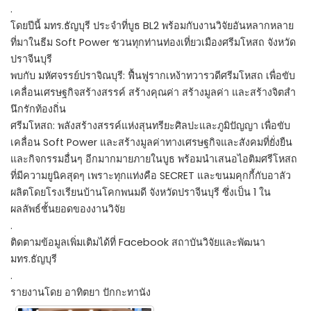
.
โดยปีนี้ มทร.ธัญบุรี ประจำที่บูธ BL2 พร้อมกับงานวิจัยอันหลากหลาย
ที่มาในธีม Soft Power ชวนทุกท่านท่องเที่ยวเมืองศรีมโหสถ จังหวัด
ปราจีนบุรี
พบกับ มหัศจรรย์ปราจิณบุรี: ฟื้นฟูรากเหง้าทวารวดีศรีมโหสถ เพื่อขับ
เคลื่อนเศรษฐกิจสร้างสรรค์ สร้างคุณค่า สร้างมูลค่า และสร้างจิตสํา
นึกรักท้องถิ่น
ศรีมโหสถ: พลังสร้างสรรค์แห่งสุนทรียะศิลปะและภูมิปัญญา เพื่อขับ
เคลื่อน Soft Power และสร้างมูลค่าทางเศรษฐกิจและสังคมที่ยั่งยืน
และกิจกรรมอื่นๆ อีกมากมายภายในบูธ พร้อมนำเสนอไอติมศรีโหสถ
ที่มีความยูนิคสุดๆ เพราะทุกแท่งคือ SECRET และขนมคุกกี้กับอาลัว
ผลิตโดยโรงเรียนบ้านโคกพนมดี จังหวัดปราจีนบุรี ซึ่งเป็น 1 ใน
ผลลัพธ์ชั้นยอดของงานวิจัย
.
ติดตามข้อมูลเพิ่มเติมได้ที่ Facebook สถาบันวิจัยและพัฒนา
มทร.ธัญบุรี
.
รายงานโดย อาทิตยา ปักกะทานัง