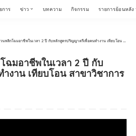
ายการ
ข่าว
บทความ
กิจกรรม
รายการย้อนหลัง
์
ข่าวราชมงคล
โครงสร้างองค์กร
เศรษฐกิจ สังคม และ
สมัครงาน
การศึกษา ศิลปะ
ห้องประชุมสัมมนา
คุณภาพชีวิต
วัฒนธรรม
ลิกโฉมอาชีพในเวลา 2 ปี กับหลักสูตรปริญญาตรีเพื่อคนทำงาน เทียบโอน สาขาวิชาการจัดการ
คณะกรรมการบริหาร
สถานีวิทยุกระจายเสียง
FIN TALK
CINEMA CAFÉ
โฉมอาชีพในเวลา 2 ปี กับ
ผู้บริหาร
Talk YOUNG
สังคมเกษตร เอ๊กซ์ อาร์
เอ็ม ยู ที ทอล์ค
บุคลากร
SME CHAMPION
นทำงาน เทียบโอน สาขาวิชาการ
Chit Chat Corner
HowToLife
ชีวิตวัฒนธรรม
ชวนกันมานั่งคุย
เพลินภาษานานาสาระ
ชวนกันมานั่งคุย BY
BUSIT
ThaiTravelTrends
รอบบ้านเรา
RT Freshey
เรื่องเก่าที่เรารัก
Tips for Trips
จิตวิทยากับครูยุ้ย
มรดกไทย
HEALTHY CLUB
TotalSoundMagazine
ญญา