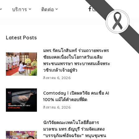
บริการ
ติดต่อ
เด็ก เยาวชน ผู้สูงอายุ
ห้องบันทึกเสียง
ที่อยู่
ข่าวเชิงสร้างสรรค์
จัดซื้อจัดจ้าง
Latest Posts
Face the Fact
RMUT TALK
มทร.รัตนโกสินทร์ ร่วมถวายพระพร
KIDs
TWO TONE TALK
ชัยมงคลเนื่องในโอกาสวันเฉลิม
พระชนมพรรษา พระบาทสมเด็จพระ
RMUTT NEWS พิกัดข่าว
เด่น
วชิรเกล้าเจ้าอยู่หัว
OPEN AREA
สิงหาคม 6, 2026
ALL AROUND THE
WORLD
Comtoday l เปิดผลวิจัย คนเชื่อ AI
100% แม้ได้คำตอบที่ผิด
กรอบข่าวรอบสัปดาห์
สิงหาคม 6, 2026
มุมมองข่าว
ที่นี่RMUT
นักวิจัยคณะเทคโนโลยีสื่อสาร
เป็นเรื่องเป็นราว
มวลชน มทร.ธัญบุรี ร่วมจัดแสดง
“บรรจุภัณฑ์อัจฉริยะ” หนุนชุมชน