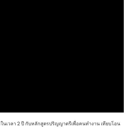
HEALTHY TIME
Dress Me Up
Good Health and
Pretty Proof
Wellness
LIFE
ENGLISH AROUND
RED CROSS
YOU
รู้สู้ภัยโควิด19
Series guide
POST IT
EASY LIFE
FOOD DELIVERY
Culture Travel
READY FOR LADY
สยามยามสี่
ตลาดนัดชุมชน
กลเม็ดครัวไอเดีย
มชน
สุข-อาสา
GOOD JOB
นเวลา 2 ปี กับหลักสูตรปริญญาตรีเพื่อคนทำงาน เทียบโอน