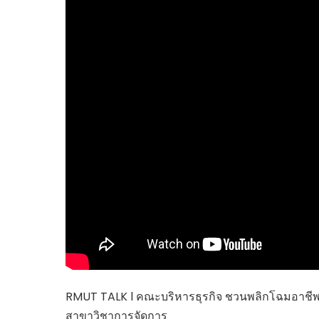
ไทยสร้างสรรค์
Check4Drive
INNOVATION FOR 
ENERGY SAVING
COM TODAY
THE FUTURIST
MY COMPUTER
FOLLOW SOCIAL
OVERTECH
มหาวิทยาลัยเพื่อชุ
RMUT TALK l คณะบริหารธุรกิจ ชวนพลิกโฉมอาชีพใ
สาขาวิชาการจัดการ