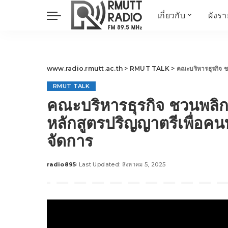
เกี่ยวกับ
ผังร
ประวัติ
ข่าวต้นชั่วโมง
วัตถุประสงค์ วิสัยทัศน
วิทยาศาสตร์ วิจัย
พันธกิจ…
นวัตกรรม และสิ่ง
www.radio.rmutt.ac.th
>
RMUT TALK
>
คณะบริหารธุรกิจ ชวนพ
แวดล้อม
RMUT TALK
มิติสุขภาพ
คณะบริหารธุรกิจ ชวนพลิก
Health Me Herbs
หลักสูตรปริญญาตรีเพื่อค
Wellness talk
จัดการ
RESEARCH FOCUS
TechTrend
radio895
Last Updated: สิงหาคม 5, 2025
ช่างช่วย
Posted
by
META พลิกโลก
Power of Art
ฟาร์มสร้างสุข
สุขทุกวัยด้วยภูมิปั