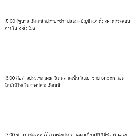
15.00 รัฐบาล เดินหน้าปราบ “ข่าวปลอม–บัญชี IO” ตั้ง KPI ตรวจสอบ
ภายใน 3 ชั่วโมง
16.00 สื่อต่างประเทศ เผยสวีเดนคาดเซ็นสัญญาขาย Gripen ลอต
ใหม่ให้ไทยในช่วงปลายเดือนนี้
17.00 ข่าวราชมงคล // กรมชลประทานเผยเขื่อนสิริกิติ์ช่วยรับมวล