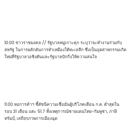
10.00 ข่าวราชมงคล // รัฐบาลหมู่เกาะคุก ระบุว่าจะทำงานร่วมกับ
สหรัฐ ในการผลักดันการทำเหมืองใต้ทะเลลึก ซึ่งเป็นอุตสาหกรรมเกิด
ใหม่ที่รัฐบาลวอชิงตันและรัฐบาลปักกิ่งให้ความสนใจ
11.00 หอการค้าฯ ชี้ดัชนีความเชื่อมั่นผู้บริโภคเดือน ก.ค. ต่ำสุดใน
รอบ 31 เดือน แตะ 51.7 ทั้งเหตุการณ์ชายแดนไทย-กัมพูชา, ภาษี
ทรัมป์, เสถียรภาพการเมืองฉุด