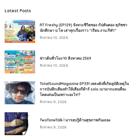
Latest Posts
RT Freshy (EP.129) จังหวะชีวิตของ กัปตันตอง สุภัชชา
นักศึกษา ป.โท เล่าทุกเรื่องราว “เรียน งาน กีฬา”
สิงหาคม 10, 2026
ข่าวต้นชั่วโมง 10 สิงหาคม 2569
สิงหาคม 10, 2026
TotalSoundMagazine EP331 เพลงดังที่เกิดอุบัติเหตุใน
การบันทึกเสียงทำให้เสียงกีต้าร์ solo เบามากแทนที่จะ
โดดเด่นเป็นเพราะอะไร!?
สิงหาคม 9, 2026
TwoToneTalk l มารอบรู้ด้านสุขภาพกันเถอะ
สิงหาคม 9, 2026