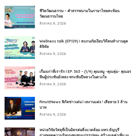
ชีวิตวัฒนธรรม – คำสรรพนามในภาษาไทยสะท้อน
วัฒนธรรมไทย
สิงหาคม 9, 2026
Wellness talk (EP.129) I สแกนภัยเงียบวิถีคนทำงานยุค
ดิจิทัล
สิงหาคม 9, 2026
เรื่องเก่าที่เรารัก l EP. 363 – (1/4) คุณหมู -คุณตุ่ม- คุณอร
ทีมผู้ประพันธ์เพลง พระพันปีหลวงในดวงใจ
สิงหาคม 9, 2026
RmuttNews พิกัดข่าวเด่น l เทงานแต่ง ! เสียหาย 3 ล้าน
บาท
สิงหาคม 9, 2026
หน่วยวิจัยวัสดุที่เป็นมิตรต่อสิ่งแวดล้อม มทร.ธัญบุรี
ถ่ายทอดความรู้หนุนชุมชนแปรรูปขยะ สร้างมูลค่าเพิ่ม ณ