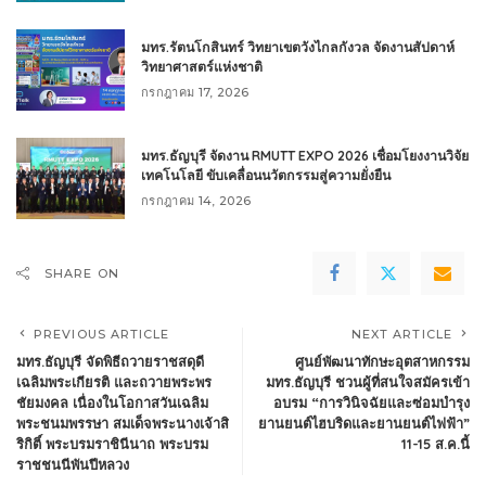
มทร.รัตนโกสินทร์ วิทยาเขตวังไกลกังวล จัดงานสัปดาห์
วิทยาศาสตร์แห่งชาติ
กรกฎาคม 17, 2026
มทร.ธัญบุรี จัดงาน RMUTT EXPO 2026 เชื่อมโยงงานวิจัย
เทคโนโลยี ขับเคลื่อนนวัตกรรมสู่ความยั่งยืน
กรกฎาคม 14, 2026
SHARE ON
PREVIOUS ARTICLE
NEXT ARTICLE
มทร.ธัญบุรี จัดพิธีถวายราชสดุดี
ศูนย์พัฒนาทักษะอุตสาหกรรม
เฉลิมพระเกียรติ และถวายพระพร
มทร.ธัญบุรี ชวนผู้ที่สนใจสมัครเข้า
ชัยมงคล เนื่องในโอกาสวันเฉลิม
อบรม “การวินิจฉัยและซ่อมบํารุง
พระชนมพรรษา สมเด็จพระนางเจ้าสิ
ยานยนต์ไฮบริดและยานยนต์ไฟฟ้า”
ริกิติ์ พระบรมราชินีนาถ พระบรม
11-15 ส.ค.นี้
ราชชนนีพันปีหลวง