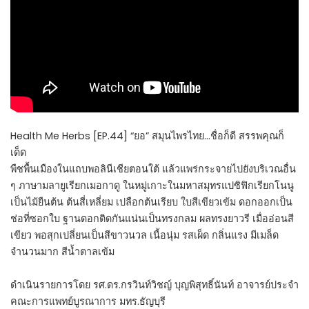
Health Me Herbs [EP.44] “ยอ” สมุนไพรไทย…ชื่อก็ดี สรรพคุณก็
เด็ด
พืชพื้นเมืองในแถบพอลินีเชียตอนใต้ แล้วแพร่กระจายไปยังบริเวณอื่น
ๆ ภาษามลายูเรียกเมอกาดู ในหมู่เกาะในมหาสมุทรแปซิฟิกเรียกโนนู
เป็นไม้ยืนต้น ต้นสี่เหลี่ยม เปลือกต้นเรียบ ใบสีเขียวเข้ม ดอกออกเป็น
ช่อที่ซอกใบ ฐานดอกติดกันแน่นเป็นทรงกลม ผลทรงยาวรี เมื่ออ่อนสี
เขียว พอสุกเปลี่ยนเป็นสีขาวนวล เนื้อนุ่ม รสเผ็ด กลิ่นแรง มีเมล็ด
จำนวนมาก สีน้ำตาลเข้ม
ดำเนินรายการโดย รศ.ดร.กรวินท์วิชญ์ บุญพิสุทธิ์นันท์ อาจารย์ประจำ
คณะการแพทย์บูรณาการ มทร.ธัญบุรี