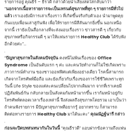
รายการอยู่ คุณธีร์ – ธีรวดี กล่าวด้วยน้ำเสียงสดใสกลับมาว่า
“
นอกจากเนื้อหารายการจะเป็นเทรนด์สุขภาพที่ทุก ๆ รายการมีทั่วไป
แล้ว
เราเองยังมีการเล่าเรื่องราว ที่เกิดขึ้นจริงกับตัวเอง นำมาพูดคุย
กันแบบเพื่อนเล่าสู่กันฟัง เพื่อให้รายการมีสีสันมากยิ่งขึ้น นอกเหนือ
จากนี้ เรายังเป็นสื่อกลางที่จะส่งมอบเรื่องราว ข่าวสารดี ๆ เกี่ยวกับ
สุขภาพหรือกิจกรรมดี ๆ มาให้แฟนรายการ
Healthy Club
ได้รับฟัง
อีกด้วยค่ะ”…
.
“
ปัญหาสุขภาพในสังคมปัจจุบัน
คงหนีไม่พ้นเรื่องของ
Office
Syndrome
เป็นอันดับแรก ๆ ค่ะ และคนวัยทำงานก็ไม่ใช่เกิดเพราะ
ภาวการณ์ทำงาน ของชาวออฟฟิศแต่เพียงอย่างเดียว โรคนี้สามารถ
เกิดจากโทรศัพท์มือถือ และยังเกี่ยวกับเรื่องของการใช้ชีวิตเพราะทุก
วันนี้ Life Style ของแต่ละคนเปลี่ยนไปจากเดิมมาก จากที่เราเคยมี
ปฏิสัมพันธ์กัน กลับกลายเป็นสังคมก้มหน้ามากขึ้น เราก้มหน้าอยู่กับ
โทรศัพท์ตลอดเวลาเรื่องเหล่านี้ จึงส่งผลถึงสุขภาพโดยรวม เอาเป็นว่า
ถ้าคนฟังรายการ มีปัญหาสุขภาพทีอยากรู้ อยากทราบ ก็สามารถ
ติดต่อทางรายการ
Healthy Club
มาได้นะคะ”
คุณณัฏฐ์นารี กล่าว
.
ก่อนจะปิดบทสนทนากันในวันนี้
“คุณธีรวดี” แอบฝากข้อความถึงแฟน