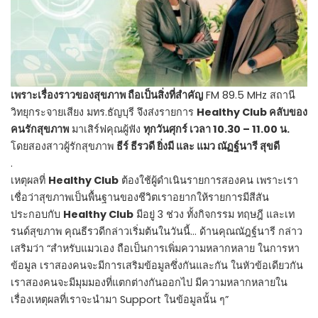
เพราะเรื่องราวของสุขภาพ ถือเป็นสิ่งที่สำคัญ
FM 89.5 MHz สถานี
วิทยุกระจายเสียง มทร.ธัญบุรี จึงส่งรายการ
Healthy Club คลับของ
คนรักสุขภาพ
มาเสิร์ฟคุณผู้ฟัง
ทุกวันศุกร์ เวลา 10.30 – 11.00 น.
โดยสองสาวผู้รักสุขภาพ
ธีร์ ธีรวดี ยิ่งมี และ แมว ณัฏฐ์นารี สุขดี
.
เหตุผลที่
Healthy Club
ต้องใช้ผู้ดำเนินรายการสองคน เพราะเรา
เชื่อว่าสุขภาพเป็นพื้นฐานของชีวิตเราอยากให้รายการมีสีสัน
ประกอบกับ
Healthy Club
มีอยู่ 3 ช่วง ทั้งกิจกรรม ทฤษฎี และเท
รนด์สุขภาพ คุณธีรวดีกล่าวเริ่มต้นในวันนี้… ด้านคุณณัฎฐ์นารี กล่าว
เสริมว่า “สำหรับแมวเอง ถือเป็นการเพิ่มความหลากหลาย ในการหา
ข้อมูล เราสองคนจะมีการเสริมข้อมูลซึ่งกันและกัน ในหัวข้อเดียวกัน
เราสองคนจะมีมุมมองที่แตกต่างกันออกไป มีความหลากหลายใน
เรื่องเหตุผลที่เราจะนำมา Support ในข้อมูลนั้น ๆ”
.