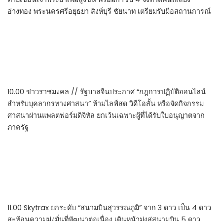
อ่างทอง พระนครศรีอยุธยา สิงห์บุรี ชัยนาท เตรียมรับมือสถานการณ์
10.00 ข่าวราชมงคล // รัฐบาลจีนประกาศ “กฎการปฏิบัติออนไลน์
สำหรับบุคลากรทางศาสนา” ห้ามไลฟ์สด วิดีโอสั้น หรือจัดกิจกรรม
ศาสนาผ่านแพลตฟอร์มดิจิทัล ยกเว้นเฉพาะผู้ที่ได้รับใบอนุญาตจาก
ภาครัฐ
11.00 Skytrax ยกระดับ “สนามบินสุวรรณภูมิ” จาก 3 ดาว เป็น 4 ดาว
สะท้อนความมุ่งมั่นที่พัฒนาต่อเนื่อง เดินหน้ามุ่งสู่สนามบิน 5 ดาว