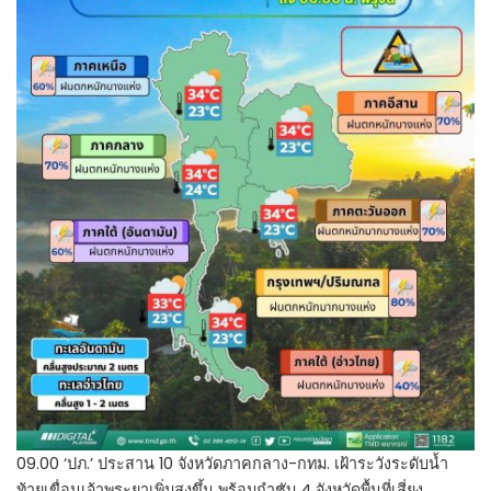
09.00 ‘ปภ.’ ประสาน 10 จังหวัดภาคกลาง-กทม. เฝ้าระวังระดับน้ำ
ท้ายเขื่อนเจ้าพระยาเพิ่มสูงขึ้น พร้อมกำชับ 4 จังหวัดพื้นที่เสี่ยง