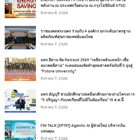
พลังงาน ณ.ประเทศเวียดนาม ณ.กรุงโฮจิมินห์ STSD
สิงหาคม 8, 2026
ราชมงคลพระนคร ร่วมกับ 4 องค์กร ยกระดับมาตรฐาน
ผลิตภัณฑ์สุขภาพแพทย์แผนไทย
สิงหาคม 7, 2026
มทร.อีสาน จัด Retreat 2569 “เหลียวหลังแลหน้า เพื่อ
อนาคตอีสาน” ระดมสมองจัดทำยุทธศาสตร์ฉบับที่ 5 มุ่งสู่
“Future University”
สิงหาคม 7, 2026
มทร.ธัญบุรี ชวนนักศึกษาปลดล็อกศักยภาพ ผ่านโครงการ
“5 ปริญญา กับบทเรียนที่ไม่มีในห้องเรียน” 19 ส.ค.นี้
สิงหาคม 7, 2026
FIN TALK [EP.151] Agentic AI ผู้ช่วยใหม่ บริหารเงิน
แทนคุณ
สิงหาคม 7, 2026