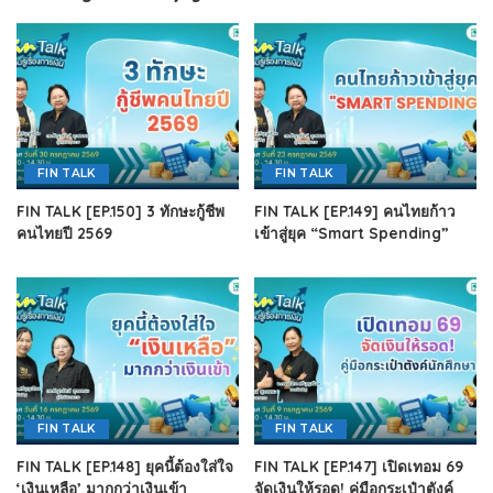
FIN TALK
FIN TALK
FIN TALK [EP.150] 3 ทักษะกู้ชีพ
FIN TALK [EP.149] คนไทยก้าว
คนไทยปี 2569
เข้าสู่ยุค “Smart Spending”
FIN TALK
FIN TALK
FIN TALK [EP.148] ยุคนี้ต้องใส่ใจ
FIN TALK [EP.147] เปิดเทอม 69
‘เงินเหลือ’ มากกว่าเงินเข้า
จัดเงินให้รอด! คู่มือกระเป๋าตังค์