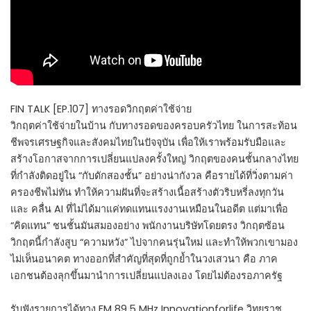
FIN TALK [EP.107] ทางรอดวิกฤตค่าใช้จ่าย
วิกฤตค่าใช้จ่ายในบ้าน กับทางรอดของครอบครัวไทย ในการสะท้อน
ชีพจรเศรษฐกิจและสังคมไทยในปัจจุบัน เพื่อให้เราพร้อมรับมือและ
สร้างโอกาสจากการเปลี่ยนแปลงครั้งใหญ่ วิกฤตของคนชั้นกลางไทย
ที่กำลังติดอยู่ใน “กับดักสองชั้น” อย่างน่ากังวล คือรายได้ที่วิ่งตามค่า
ครองชีพไม่ทัน ทำให้ความฝันที่จะสร้างเนื้อสร้างตัวริบหรี่ลงทุกวัน
และ คลื่น AI ที่ไม่ได้มาแค่ทดแทนแรงงานเหมือนในอดีต แต่มาเพื่อ
“คิดแทน” ชนชั้นมันสมองอย่าง พนักงานบริษัทโดยตรง วิกฤตซ้อน
วิกฤตนี้กำลังสูบ “ความหวัง” ไปจากคนรุ่นใหม่ และทำให้พวกเขามอง
ไม่เห็นอนาคต ทางออกที่สำคัญที่สุดที่ถูกย้ำในวงเสวนา คือ ภาค
เอกชนต้องลุกขึ้นมานำการเปลี่ยนแปลงเอง โดยไม่ต้องรอภาครัฐ
รับฟังรายการได้ทาง FM 89.5 MHz Innovationforlife วิทยุราช