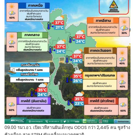
09.00 รมว.อว. เปิดเวทีสานฝันเด็กทุน ODOS กว่า 2,445 คน ชูสร้าง
ช้างเผือก สาย STEM ขับเคลื่อนอนาคตชาติ