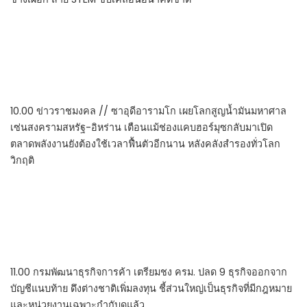
10.00 ข่าวราชมงคล // ซาอุดีอารามโก เผยโลกสูญน้ำมันมหาศาล
เซ่นสงครามสหรัฐ-อิหร่าน เตือนแม้ช่องแคบฮอร์มุซกลับมาเปิด
ตลาดพลังงานยังต้องใช้เวลาฟื้นตัวอีกนาน หลังคลังสำรองทั่วโลก
วิกฤติ
11.00 กรมพัฒนาธุรกิจการค้า เตรียมชง ครม. ปลด 9 ธุรกิจออกจาก
บัญชีแนบท้าย ดึงต่างชาติเพิ่มลงทุน ชี้ส่วนใหญ่เป็นธุรกิจที่มีกฎหมาย
และหน่วยงานเฉพาะกำกับดูแล้ว