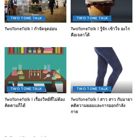
TWO TONE TALK
TWO TONE TALK
TwoToneTalk l กำจัดจุดอ่อน
TwoToneTalk l รู้จัก เข้าใจ อะไร
คือเจลาโต้
TWO TONE TALK
TWO TONE TALK
TwoToneTalk l เรื่องวิทย์ที่ไม่ต้อง
TwoToneTalk l สาว สาว กับมายา
คิดตามก็ได้
คติความผอมและการออกกำลัง
กาย