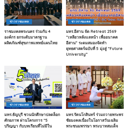
ข่าวราชมงคล
ข่าวราชมงคล
ราชมงคลพระนคร ร่วมกับ 4
มทร.อีสาน จัด Retreat 2569
องค์กร ยกระดับมาตรฐาน
“เหลียวหลังแลหน้า เพื่ออนาคต
ผลิตภัณฑ์สุขภาพแพทย์แผนไทย
อีสาน” ระดมสมองจัดทำ
ยุทธศาสตร์ฉบับที่ 5 มุ่งสู่ “Future
University”
ข่าวราชมงคล
ข่าวราชมงคล
มทร.ธัญบุรี ชวนนักศึกษาปลดล็อก
มทร.รัตนโกสินทร์ ร่วมถวายพระพร
ศักยภาพ ผ่านโครงการ “5
ชัยมงคลเนื่องในโอกาสวันเฉลิม
ปริญญา กับบทเรียนที่ไม่มีใน
พระชนมพรรษา พระบาทสมเด็จ