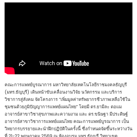
คณะการแพทย์บูรณาการ มหาวิทยาลัยเทคโนโลยีราชมงคลธัญบุรี
(มทร.ธัญบุรี) เดินหน้าขับเคลื่อนงานวิจัย นวัตกรรม และบริการ
วิชาการสู่สังคม จัดโครงการ “เพิ่มมูลค่าทรัพยากรชีวภาพเหลือใช้ใน
ชุมชนด้วยภูมิปัญญาการแพทย์แผนไทย” โดยมี ดร.ยามีละ ดอแม
อาจารย์สาขาวิชาสุขภาพและความงาม และ ดร.ขนิษฐา มีประดิษฐ์
อาจารย์สาขาวิชาการแพทย์แผนไทย คณะการแพทย์บูรณาการ เป็น
วิทยากรบรรยายและนำฝึกปฏิบัติในครั้งนี้ ซึ่งกำหนดจัดขึ้นระหว่างวัน
ที่ 21-22 พฤษภาคม 2569 ณ ห้องอบรม มทร.ธัญบุรี วิทยาเขต