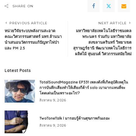
SHARE ON
PREVIOUS ARTICLE
NEXT ARTICLE
หน่วยวิจัยระบบพลังงานสะอาด
มหาวิทยาลัยเทคโนโลยีราชมงคล
คณะวิศวกรรมศาสตร์ มทร.ล้านนา
พระนคร ร่วมกับ มหาวิทยาลัย
นำเสนอนวัตกรรมแก้ปัญหาไฟป่า
สงขลานครินทร์ วิทยาเขต
และ PM 2.5
สุราษฎร์ธานี พัฒนาเทคโนโลยีการ
ผลิตไม้ หุ่นยนต์ วิศวกรรมสมัยใหม่
Latest Posts
TotalSoundMagazine EP331 เพลงดังที่เกิดอุบัติเหตุใน
การบันทึกเสียงทำให้เสียงกีต้าร์ solo เบามากแทนที่จะ
โดดเด่นเป็นเพราะอะไร!?
สิงหาคม 9, 2026
TwoToneTalk l มารอบรู้ด้านสุขภาพกันเถอะ
สิงหาคม 9, 2026