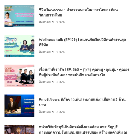
ชีวิตวัฒนธรรม – คำสรรพนามในภาษาไทยสะท้อน
วัฒนธรรมไทย
สิงหาคม 9, 2026
Wellness talk (EP.129) I สแกนภัยเงียบวิถีคนทำงานยุค
ดิจิทัล
สิงหาคม 9, 2026
เรื่องเก่าที่เรารัก l EP. 363 – (1/4) คุณหมู -คุณตุ่ม- คุณอร
ทีมผู้ประพันธ์เพลง พระพันปีหลวงในดวงใจ
สิงหาคม 9, 2026
RmuttNews พิกัดข่าวเด่น l เทงานแต่ง ! เสียหาย 3 ล้าน
บาท
สิงหาคม 9, 2026
หน่วยวิจัยวัสดุที่เป็นมิตรต่อสิ่งแวดล้อม มทร.ธัญบุรี
ถ่ายทอดความรู้หนุนชุมชนแปรรูปขยะ สร้างมูลค่าเพิ่ม ณ