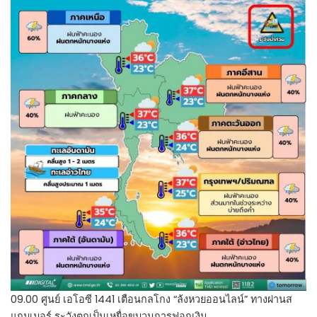
09.00 ศูนย์ เอโอซี 1441 เตือนกลโกง “ล้งหวยออนไลน์” ทางผ่านส
แกมเมอร์ ระวังตกเป็นเหยื่อขบวนการฟอกเงิน