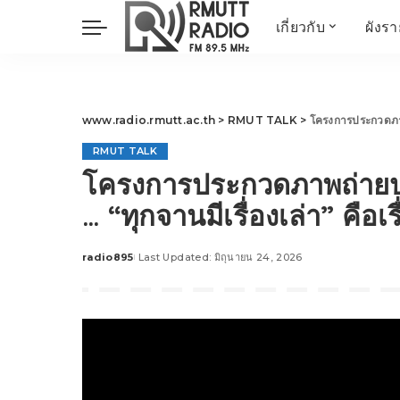
เกี่ยวกับ
ผังร
ประวัติ
ข่าวต้นชั่วโมง
วัตถุประสงค์ วิสัยทัศน
วิทยาศาสตร์ วิจัย
พันธกิจ…
นวัตกรรม และสิ่ง
www.radio.rmutt.ac.th
>
RMUT TALK
>
โครงการประกวดภาพถ่า
แวดล้อม
RMUT TALK
มิติสุขภาพ
โครงการประกวดภาพถ่ายปทุม
Health Me Herbs
… “ทุกจานมีเรื่องเล่า” คื
Wellness talk
RESEARCH FOCUS
radio895
Last Updated: มิถุนายน 24, 2026
Posted
TechTrend
by
ช่างช่วย
META พลิกโลก
Power of Art
ฟาร์มสร้างสุข
สุขทุกวัยด้วยภูมิปั