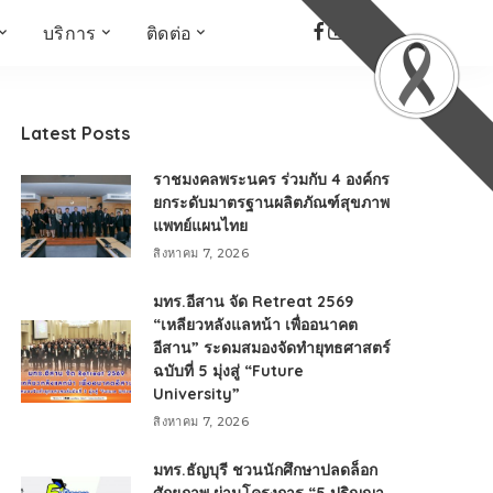
บริการ
ติดต่อ
เด็ก เยาวชน ผู้สูงอายุ
ห้องบันทึกเสียง
ที่อยู่
ข่าวเชิงสร้างสรรค์
จัดซื้อจัดจ้าง
Latest Posts
Face the Fact
RMUT TALK
ราชมงคลพระนคร ร่วมกับ 4 องค์กร
KIDs
TWO TONE TALK
ยกระดับมาตรฐานผลิตภัณฑ์สุขภาพ
แพทย์แผนไทย
RMUTT NEWS พิกัดข่าว
เด่น
สิงหาคม 7, 2026
OPEN AREA
มทร.อีสาน จัด Retreat 2569
ALL AROUND THE
“เหลียวหลังแลหน้า เพื่ออนาคต
WORLD
อีสาน” ระดมสมองจัดทำยุทธศาสตร์
กรอบข่าวรอบสัปดาห์
ฉบับที่ 5 มุ่งสู่ “Future
มุมมองข่าว
University”
ที่นี่RMUT
สิงหาคม 7, 2026
เป็นเรื่องเป็นราว
มทร.ธัญบุรี ชวนนักศึกษาปลดล็อก