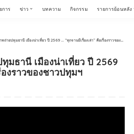
ายการ
ข่าว
บทความ
กิจกรรม
รายการย้อนหลัง
์
ข่าวราชมงคล
โครงสร้างองค์กร
เศรษฐกิจ สังคม และ
สมัครงาน
การศึกษา ศิลปะ
ห้องประชุมสัมมนา
คุณภาพชีวิต
วัฒนธรรม
ยปทุมธานี เมืองน่าเที่ยว ปี 2569 … “ทุกจานมีเรื่องเล่า” คือเรื่องราวของชาวปทุมฯ
คณะกรรมการบริหาร
สถานีวิทยุกระจายเสียง
FIN TALK
CINEMA CAFÉ
ธานี เมืองน่าเที่ยว ปี 2569
ผู้บริหาร
Talk YOUNG
สังคมเกษตร เอ๊กซ์ อาร์
เอ็ม ยู ที ทอล์ค
บุคลากร
SME CHAMPION
อเรื่องราวของชาวปทุมฯ
Chit Chat Corner
HowToLife
ชีวิตวัฒนธรรม
ชวนกันมานั่งคุย
เพลินภาษานานาสาระ
ชวนกันมานั่งคุย BY
BUSIT
ThaiTravelTrends
รอบบ้านเรา
RT Freshey
เรื่องเก่าที่เรารัก
Tips for Trips
จิตวิทยากับครูยุ้ย
มรดกไทย
HEALTHY CLUB
TotalSoundMagazine
ญญา