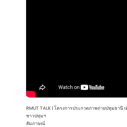
ไทยสร้างสรรค์
Check4Drive
INNOVATION FOR 
ENERGY SAVING
COM TODAY
THE FUTURIST
MY COMPUTER
FOLLOW SOCIAL
OVERTECH
มหาวิทยาลัยเพื่อชุ
RMUT TALK l โครงการประกวดภาพถ่ายปทุมธานี เมืองน่
ชาวปทุมฯ
สัมภาษณ์