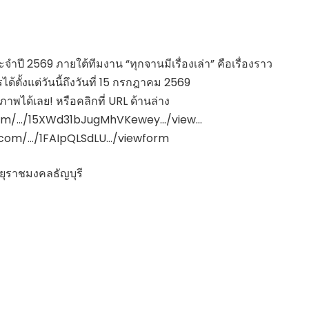
ปี 2569 ภายใต้ทีมงาน “ทุกจานมีเรื่องเล่า” คือเรื่องราว
้ตั้งแต่วันนี้ถึงวันที่ 15 กรกฎาคม 2569
าพได้เลย! หรือคลิกที่ URL ด้านล่าง
e.com/…/15XWd31bJugMhVKewey…/view…
le.com/…/1FAIpQLSdLU…/viewform
ทยุราชมงคลธัญบุรี