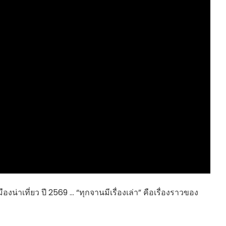
HEALTHY TIME
Dress Me Up
Good Health and
Pretty Proof
Wellness
LIFE
ENGLISH AROUND
RED CROSS
YOU
รู้สู้ภัยโควิด19
Series guide
POST IT
EASY LIFE
FOOD DELIVERY
Culture Travel
READY FOR LADY
สยามยามสี่
ตลาดนัดชุมชน
กลเม็ดครัวไอเดีย
มชน
สุข-อาสา
GOOD JOB
าเที่ยว ปี 2569 … “ทุกจานมีเรื่องเล่า” คือเรื่องราวของ