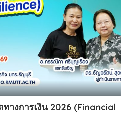
HEALTHY TIME
Dress Me Up
Good Health and
Pretty Proof
Wellness
LIFE
ENGLISH AROUND
RED CROSS
YOU
รู้สู้ภัยโควิด19
Series guide
POST IT
EASY LIFE
FOOD DELIVERY
Culture Travel
READY FOR LADY
สยามยามสี่
ตลาดนัดชุมชน
กลเม็ดครัวไอเดีย
มชน
สุข-อาสา
GOOD JOB
ดทางการเงิน 2026 (Financial