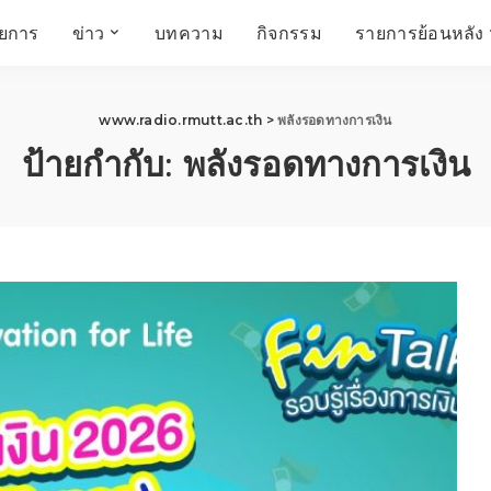
ายการ
ข่าว
บทความ
กิจกรรม
รายการย้อนหลัง
์
ข่าวราชมงคล
โครงสร้างองค์กร
เศรษฐกิจ สังคม และ
สมัครงาน
การศึกษา ศิลปะ
ห้องประชุมสัมมนา
www.radio.rmutt.ac.th
>
พลังรอดทางการเงิน
คุณภาพชีวิต
วัฒนธรรม
ป้ายกำกับ:
พลังรอดทางการเงิน
คณะกรรมการบริหาร
สถานีวิทยุกระจายเสียง
FIN TALK
CINEMA CAFÉ
ผู้บริหาร
Talk YOUNG
สังคมเกษตร เอ๊กซ์ อาร์
เอ็ม ยู ที ทอล์ค
บุคลากร
SME CHAMPION
Chit Chat Corner
HowToLife
ชีวิตวัฒนธรรม
ชวนกันมานั่งคุย
เพลินภาษานานาสาระ
ชวนกันมานั่งคุย BY
BUSIT
ThaiTravelTrends
รอบบ้านเรา
RT Freshey
เรื่องเก่าที่เรารัก
Tips for Trips
จิตวิทยากับครูยุ้ย
มรดกไทย
HEALTHY CLUB
TotalSoundMagazine
ญญา