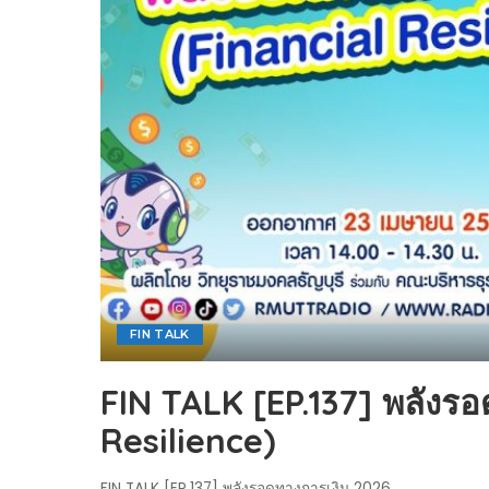
ไทยสร้างสรรค์
Check4Drive
INNOVATION FOR 
ENERGY SAVING
COM TODAY
THE FUTURIST
MY COMPUTER
FOLLOW SOCIAL
OVERTECH
มหาวิทยาลัยเพื่อชุ
FIN TALK
FIN TALK [EP.137] พลังรอ
Resilience)
FIN TALK [EP.137] พลังรอดทางการเงิน 2026
...