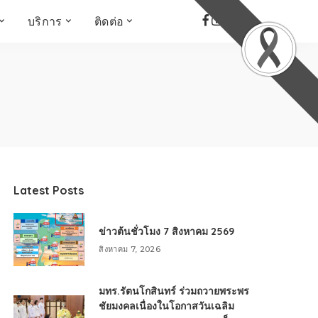
บริการ
ติดต่อ
เด็ก เยาวชน ผู้สูงอายุ
ห้องบันทึกเสียง
ที่อยู่
ข่าวเชิงสร้างสรรค์
จัดซื้อจัดจ้าง
Face the Fact
RMUT TALK
KIDs
TWO TONE TALK
RMUTT NEWS พิกัดข่าว
เด่น
OPEN AREA
Latest Posts
ALL AROUND THE
WORLD
ข่าวต้นชั่วโมง 7 สิงหาคม 2569
กรอบข่าวรอบสัปดาห์
สิงหาคม 7, 2026
มุมมองข่าว
ที่นี่RMUT
มทร.รัตนโกสินทร์ ร่วมถวายพระพร
เป็นเรื่องเป็นราว
ชัยมงคลเนื่องในโอกาสวันเฉลิม