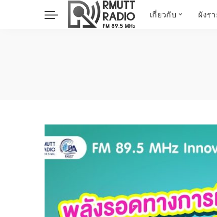
เกี่ยวกับ
ผังร
ประวัติ
ข่าวต้นชั่วโมง
วัตถุประสงค์ วิสัยทัศน
วิทยาศาสตร์ วิจัย
พันธกิจ…
นวัตกรรม และสิ่ง
แวดล้อม
มิติสุขภาพ
Health Me Herbs
Wellness talk
RESEARCH FOCUS
TechTrend
ช่างช่วย
META พลิกโลก
Power of Art
ฟาร์มสร้างสุข
สุขทุกวัยด้วยภูมิปั