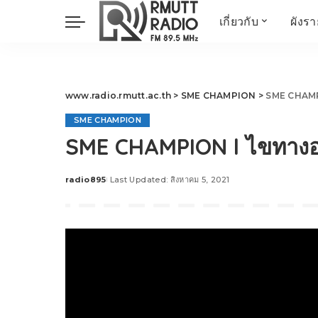
เกี่ยวกับ
ผังร
ประวัติ
ข่าวต้นชั่วโมง
วัตถุประสงค์ วิสัยทัศน
วิทยาศาสตร์ วิจัย
พันธกิจ…
นวัตกรรม และสิ่ง
www.radio.rmutt.ac.th
>
SME CHAMPION
>
SME CHAMPI
แวดล้อม
SME CHAMPION
มิติสุขภาพ
SME CHAMPION l ไขทางออ
Health Me Herbs
Wellness talk
radio895
Last Updated: สิงหาคม 5, 2021
Posted
RESEARCH FOCUS
by
TechTrend
ช่างช่วย
META พลิกโลก
Power of Art
ฟาร์มสร้างสุข
สุขทุกวัยด้วยภูมิปั