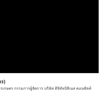
HEALTHY TIME
Dress Me Up
Good Health and
Pretty Proof
Wellness
LIFE
ENGLISH AROUND
RED CROSS
YOU
รู้สู้ภัยโควิด19
Series guide
POST IT
EASY LIFE
FOOD DELIVERY
Culture Travel
READY FOR LADY
สยามยามสี่
ตลาดนัดชุมชน
กลเม็ดครัวไอเดีย
มชน
สุข-อาสา
GOOD JOB
13)
เกษตร​ กรรมการผู้จัดการ บริษัท ดิจิทัลบิสิเนส คอนซัลท์