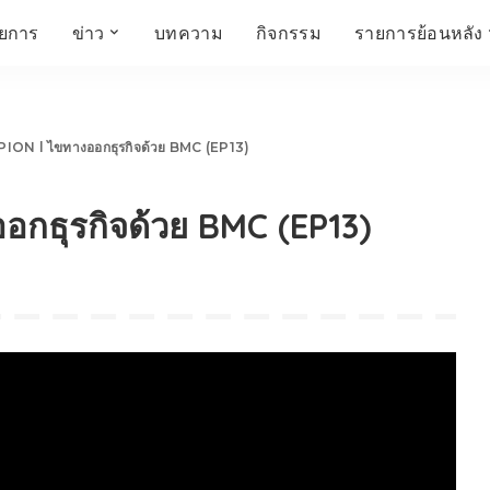
ายการ
ข่าว
บทความ
กิจกรรม
รายการย้อนหลัง
์
ข่าวราชมงคล
โครงสร้างองค์กร
เศรษฐกิจ สังคม และ
สมัครงาน
การศึกษา ศิลปะ
ห้องประชุมสัมมนา
คุณภาพชีวิต
วัฒนธรรม
ON l ไขทางออกธุรกิจด้วย BMC (EP13)
คณะกรรมการบริหาร
สถานีวิทยุกระจายเสียง
FIN TALK
CINEMA CAFÉ
กธุรกิจด้วย BMC (EP13)
ผู้บริหาร
Talk YOUNG
สังคมเกษตร เอ๊กซ์ อาร์
เอ็ม ยู ที ทอล์ค
บุคลากร
SME CHAMPION
Chit Chat Corner
HowToLife
ชีวิตวัฒนธรรม
ชวนกันมานั่งคุย
เพลินภาษานานาสาระ
ชวนกันมานั่งคุย BY
BUSIT
ThaiTravelTrends
รอบบ้านเรา
RT Freshey
เรื่องเก่าที่เรารัก
Tips for Trips
จิตวิทยากับครูยุ้ย
มรดกไทย
HEALTHY CLUB
TotalSoundMagazine
ญญา