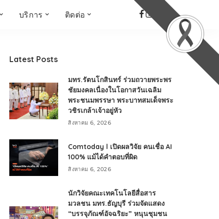
บริการ
ติดต่อ
เด็ก เยาวชน ผู้สูงอายุ
ห้องบันทึกเสียง
ที่อยู่
ข่าวเชิงสร้างสรรค์
จัดซื้อจัดจ้าง
Latest Posts
Face the Fact
RMUT TALK
มทร.รัตนโกสินทร์ ร่วมถวายพระพร
KIDs
TWO TONE TALK
ชัยมงคลเนื่องในโอกาสวันเฉลิม
พระชนมพรรษา พระบาทสมเด็จพระ
RMUTT NEWS พิกัดข่าว
เด่น
วชิรเกล้าเจ้าอยู่หัว
OPEN AREA
สิงหาคม 6, 2026
ALL AROUND THE
WORLD
Comtoday l เปิดผลวิจัย คนเชื่อ AI
100% แม้ได้คำตอบที่ผิด
กรอบข่าวรอบสัปดาห์
สิงหาคม 6, 2026
มุมมองข่าว
ที่นี่RMUT
นักวิจัยคณะเทคโนโลยีสื่อสาร
เป็นเรื่องเป็นราว
มวลชน มทร.ธัญบุรี ร่วมจัดแสดง
“บรรจุภัณฑ์อัจฉริยะ” หนุนชุมชน