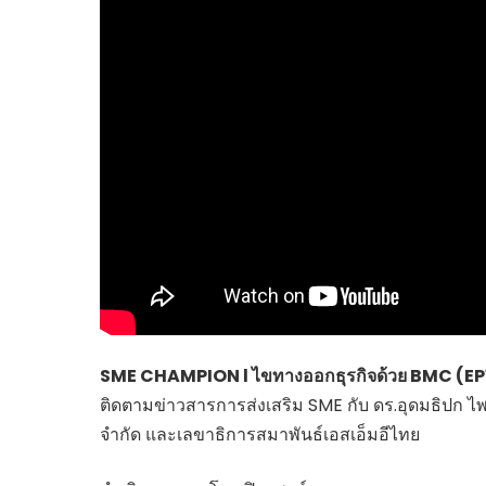
ไทยสร้างสรรค์
Check4Drive
INNOVATION FOR 
ENERGY SAVING
COM TODAY
THE FUTURIST
MY COMPUTER
FOLLOW SOCIAL
OVERTECH
มหาวิทยาลัยเพื่อชุ
SME CHAMPION l ไขทางออกธุรกิจด้วย BMC (EP
ติดตามข่าวสารการส่งเสริม SME กับ ดร.อุดมธิปก ไพร
จำกัด และเลขาธิการสมาพันธ์เอสเอ็มอีไทย