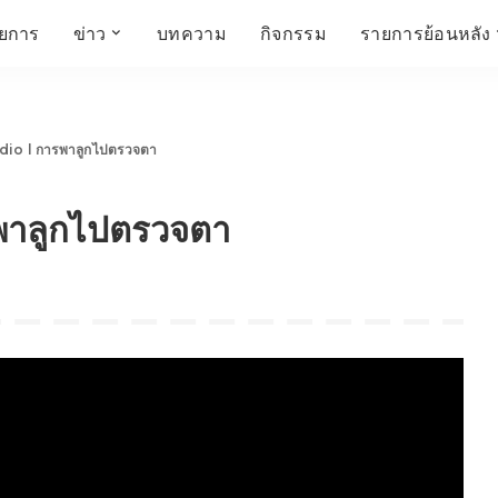
ายการ
ข่าว
บทความ
กิจกรรม
รายการย้อนหลัง
์
ข่าวราชมงคล
โครงสร้างองค์กร
เศรษฐกิจ สังคม และ
สมัครงาน
การศึกษา ศิลปะ
ห้องประชุมสัมมนา
คุณภาพชีวิต
วัฒนธรรม
o l การพาลูกไปตรวจตา
คณะกรรมการบริหาร
สถานีวิทยุกระจายเสียง
FIN TALK
CINEMA CAFÉ
พาลูกไปตรวจตา
ผู้บริหาร
Talk YOUNG
สังคมเกษตร เอ๊กซ์ อาร์
เอ็ม ยู ที ทอล์ค
บุคลากร
SME CHAMPION
Chit Chat Corner
HowToLife
ชีวิตวัฒนธรรม
ชวนกันมานั่งคุย
เพลินภาษานานาสาระ
ชวนกันมานั่งคุย BY
BUSIT
ThaiTravelTrends
รอบบ้านเรา
RT Freshey
เรื่องเก่าที่เรารัก
Tips for Trips
จิตวิทยากับครูยุ้ย
มรดกไทย
HEALTHY CLUB
TotalSoundMagazine
ญญา