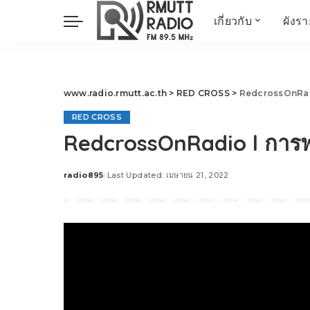
เกี่ยวกับ
ผังร
ประวัติ
ข่าวต้นชั่วโมง
วัตถุประสงค์ วิสัยทัศน
วิทยาศาสตร์ วิจัย
พันธกิจ…
นวัตกรรม และสิ่ง
www.radio.rmutt.ac.th
>
RED CROSS
>
RedcrossOnRadi
แวดล้อม
RED CROSS
มิติสุขภาพ
RedcrossOnRadio l การ
Health Me Herbs
Wellness talk
radio895
Last Updated: เมษายน 21, 2022
Posted
RESEARCH FOCUS
by
TechTrend
ช่างช่วย
META พลิกโลก
Power of Art
ฟาร์มสร้างสุข
สุขทุกวัยด้วยภูมิปั