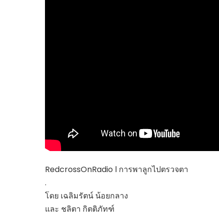
ไทยสร้างสรรค์
Check4Drive
INNOVATION FOR 
ENERGY SAVING
COM TODAY
THE FUTURIST
MY COMPUTER
FOLLOW SOCIAL
OVERTECH
มหาวิทยาลัยเพื่อชุ
RedcrossOnRadio l การพาลูกไปตรวจตา
.
โดย เฉลิมรัตน์ น้อยกลาง
และ ชลิตา กิตติภัทฑ์