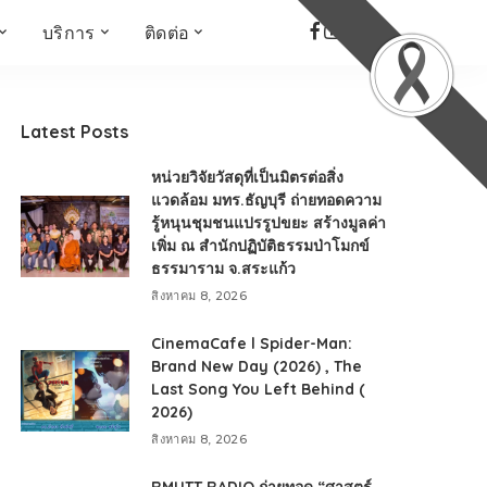
บริการ
ติดต่อ
เด็ก เยาวชน ผู้สูงอายุ
ห้องบันทึกเสียง
ที่อยู่
ข่าวเชิงสร้างสรรค์
จัดซื้อจัดจ้าง
Latest Posts
Face the Fact
RMUT TALK
หน่วยวิจัยวัสดุที่เป็นมิตรต่อสิ่ง
KIDs
TWO TONE TALK
แวดล้อม มทร.ธัญบุรี ถ่ายทอดความ
รู้หนุนชุมชนแปรรูปขยะ สร้างมูลค่า
RMUTT NEWS พิกัดข่าว
เด่น
เพิ่ม ณ สำนักปฏิบัติธรรมป่าโมกข์
ธรรมาราม จ.สระแก้ว
OPEN AREA
สิงหาคม 8, 2026
ALL AROUND THE
WORLD
CinemaCafe l Spider-Man:
กรอบข่าวรอบสัปดาห์
Brand New Day (2026) , The
มุมมองข่าว
Last Song You Left Behind (
2026)
ที่นี่RMUT
สิงหาคม 8, 2026
เป็นเรื่องเป็นราว