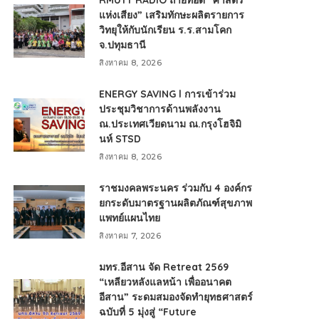
RMUTT RADIO ถ่ายทอด “ศาสตร์
แห่งเสียง” เสริมทักษะผลิตรายการ
วิทยุให้กับนักเรียน ร.ร.สามโคก
จ.ปทุมธานี
สิงหาคม 8, 2026
ENERGY SAVING l การเข้าร่วม
ประชุมวิชาการด้านพลังงาน
ณ.ประเทศเวียดนาม ณ.กรุงโฮจิมิ
นห์ STSD
สิงหาคม 8, 2026
ราชมงคลพระนคร ร่วมกับ 4 องค์กร
ยกระดับมาตรฐานผลิตภัณฑ์สุขภาพ
แพทย์แผนไทย
สิงหาคม 7, 2026
มทร.อีสาน จัด Retreat 2569
“เหลียวหลังแลหน้า เพื่ออนาคต
อีสาน” ระดมสมองจัดทำยุทธศาสตร์
ฉบับที่ 5 มุ่งสู่ “Future