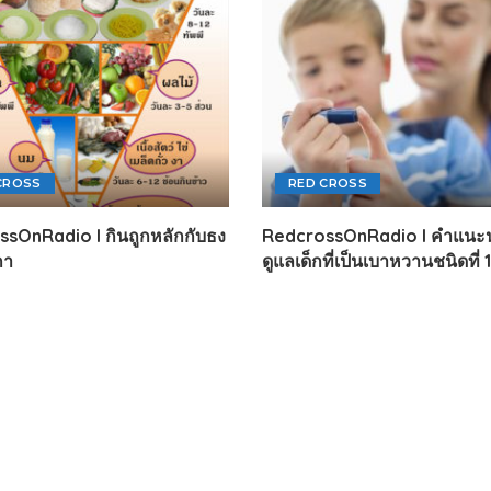
CROSS
RED CROSS
sOnRadio l กินถูกหลักกับธง
RedcrossOnRadio l คำแนะ
กา
ดูแลเด็กที่เป็นเบาหวานชนิดที่ 1