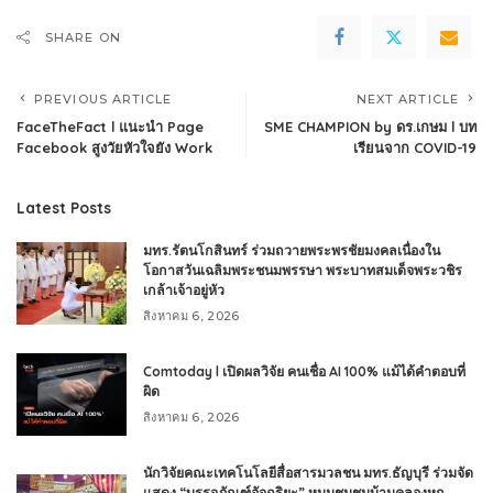
SHARE ON
PREVIOUS ARTICLE
NEXT ARTICLE
FaceTheFact l แนะนำ Page
SME CHAMPION by ดร.เกษม l บท
Facebook สูงวัยหัวใจยัง Work
เรียนจาก COVID-19
Latest Posts
มทร.รัตนโกสินทร์ ร่วมถวายพระพรชัยมงคลเนื่องใน
โอกาสวันเฉลิมพระชนมพรรษา พระบาทสมเด็จพระวชิร
เกล้าเจ้าอยู่หัว
สิงหาคม 6, 2026
Comtoday l เปิดผลวิจัย คนเชื่อ AI 100% แม้ได้คำตอบที่
ผิด
สิงหาคม 6, 2026
นักวิจัยคณะเทคโนโลยีสื่อสารมวลชน มทร.ธัญบุรี ร่วมจัด
แสดง “บรรจุภัณฑ์อัจฉริยะ” หนุนชุมชนบ้านคลองหก