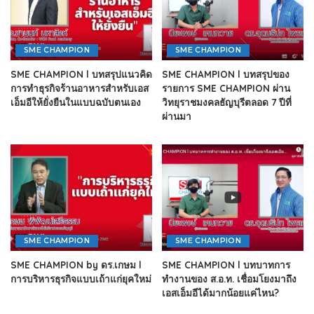
SME CHAMPION
SME CHAMPION
SME CHAMPION l บทสรุปแนวคิด
SME CHAMPION l บทสรุปของ
การทำธุรกิจร้านอาหารสำหรับเอส
รายการ SME CHAMPION ผ่าน
เอ็มอีให้ยั่งยืนในแบบฉบับตนเอง
วิทยุราชมงคลธัญบุรีตลอด 7 ปีที่
ผ่านมา
SME CHAMPION
SME CHAMPION
SME CHAMPION by ดร.เกษม l
SME CHAMPION l บทบาทการ
การบริหารธุรกิจแบบเถ้าแก่ยุคใหม่
ทำงานของ ส.อ.ท. เชื่อมโยงมาถึง
เอสเอ็มอีได้มากน้อยแค่ไหน?