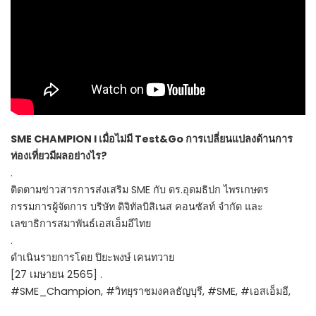
SME CHAMPION l เมื่อไม่มี Test&Go การเปลี่ยนแปลงด้านการ
ท่องเที่ยวมีผลอย่างไร?
.
ติดตามข่าวสารการส่งเสริม SME กับ ดร.อุดมธิปก ไพรเกษตร​
กรรมการผู้จัดการ บริษัท ดิจิทัลบิสิเนส คอนซัลท์ จำกัด และ
เลขาธิการสมาพันธ์เอสเอ็มอีไทย
.
ดำเนินรายการโดย ปิยะพงษ์ เคนทวาย
[27 เมษายน 2565] .
#SME_Champion, #วิทยุราชมงคลธัญบุรี, #SME, #เอสเอ็มอี,