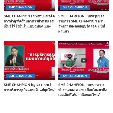
SME CHAMPION
SME CHAMPION
SME CHAMPION l บทสรุปแนวคิด
SME CHAMPION l บทสรุปของ
การทำธุรกิจร้านอาหารสำหรับเอส
รายการ SME CHAMPION ผ่าน
เอ็มอีให้ยั่งยืนในแบบฉบับตนเอง
วิทยุราชมงคลธัญบุรีตลอด 7 ปีที่
ผ่านมา
SME CHAMPION
SME CHAMPION
SME CHAMPION by ดร.เกษม l
SME CHAMPION l บทบาทการ
การบริหารธุรกิจแบบเถ้าแก่ยุคใหม่
ทำงานของ ส.อ.ท. เชื่อมโยงมาถึง
เอสเอ็มอีได้มากน้อยแค่ไหน?