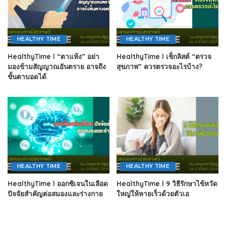
HEALTHY TIME
HEALTHY TIME
HealthyTime l “ตาแห้ง” อย่า
HealthyTime l เช็กลิสต์ “ตรวจ
มองข้ามสัญญาณอันตราย อาจถึง
สุขภาพ” ควรตรวจอะไรบ้าง?
ขั้นตาบอดได้
HEALTHY TIME
HEALTHY TIME
HealthyTime l ออกซิเจนในเลือด
HealthyTime l 9 วิธีรักษาไข้หวัด
ปัจจัยสำคัญต่อสมองและร่างกาย
ใหญ่ให้หายเร็วด้วยตัวเอ