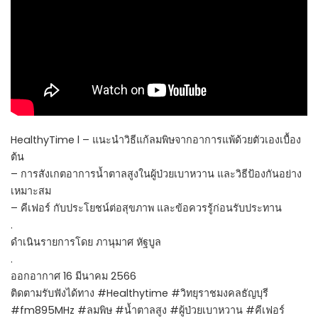
HealthyTime l – แนะนำวิธีแก้ลมพิษจากอาการแพ้ด้วยตัวเองเบื้อง
ต้น
– การสังเกตอาการน้ำตาลสูงในผู้ป่วยเบาหวาน และวิธีป้องกันอย่าง
เหมาะสม
– คีเฟอร์ กับประโยชน์ต่อสุขภาพ และข้อควรรู้ก่อนรับประทาน
.
ดำเนินรายการโดย ภานุมาศ หัฐบูล
.
ออกอากาศ 16 มีนาคม 2566
ติดตามรับฟังได้ทาง #Healthytime #วิทยุราชมงคลธัญบุรี
#fm895MHz #ลมพิษ #น้ำตาลสูง #ผู้ป่วยเบาหวาน #คีเฟอร์