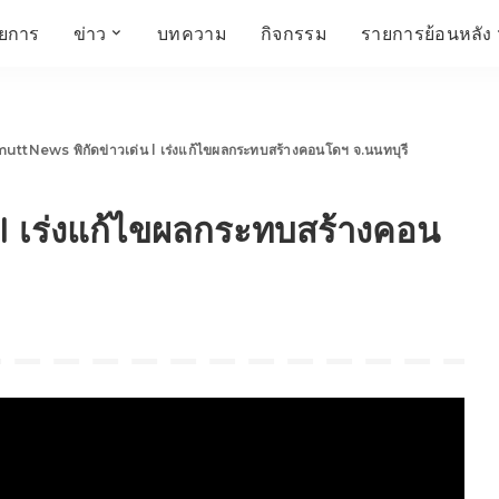
ายการ
ข่าว
บทความ
กิจกรรม
รายการย้อนหลัง
์
ข่าวราชมงคล
โครงสร้างองค์กร
เศรษฐกิจ สังคม และ
สมัครงาน
การศึกษา ศิลปะ
ห้องประชุมสัมมนา
คุณภาพชีวิต
วัฒนธรรม
uttNews พิกัดข่าวเด่น l เร่งแก้ไขผลกระทบสร้างคอนโดฯ จ.นนทบุรี
คณะกรรมการบริหาร
สถานีวิทยุกระจายเสียง
FIN TALK
CINEMA CAFÉ
 l เร่งแก้ไขผลกระทบสร้างคอน
ผู้บริหาร
Talk YOUNG
สังคมเกษตร เอ๊กซ์ อาร์
เอ็ม ยู ที ทอล์ค
บุคลากร
SME CHAMPION
Chit Chat Corner
HowToLife
ชีวิตวัฒนธรรม
ชวนกันมานั่งคุย
เพลินภาษานานาสาระ
ชวนกันมานั่งคุย BY
BUSIT
ThaiTravelTrends
รอบบ้านเรา
RT Freshey
เรื่องเก่าที่เรารัก
Tips for Trips
จิตวิทยากับครูยุ้ย
มรดกไทย
HEALTHY CLUB
TotalSoundMagazine
ญญา