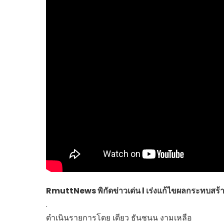
ไทยสร้างสรรค์
Check4Drive
INNOVATION FOR 
ENERGY SAVING
COM TODAY
THE FUTURIST
MY COMPUTER
FOLLOW SOCIAL
OVERTECH
มหาวิทยาลัยเพื่อชุ
RmuttNews พิกัดข่าวเด่น l เร่งแก้ไขผลกระทบสร้
.
ดำเนินรายการโดย เดียว ธันชนน งามเหลือ