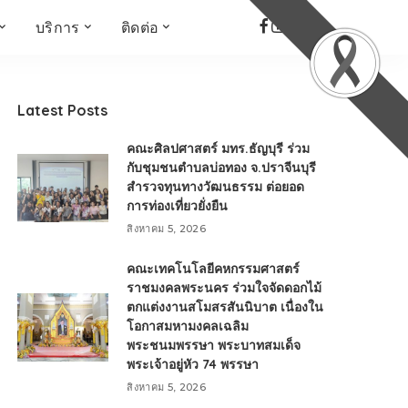
บริการ
ติดต่อ
เด็ก เยาวชน ผู้สูงอายุ
ห้องบันทึกเสียง
ที่อยู่
ข่าวเชิงสร้างสรรค์
จัดซื้อจัดจ้าง
Latest Posts
Face the Fact
RMUT TALK
คณะศิลปศาสตร์ มทร.ธัญบุรี ร่วม
KIDs
TWO TONE TALK
กับชุมชนตำบลบ่อทอง จ.ปราจีนบุรี
สำรวจทุนทางวัฒนธรรม ต่อยอด
RMUTT NEWS พิกัดข่าว
เด่น
การท่องเที่ยวยั่งยืน
OPEN AREA
สิงหาคม 5, 2026
ALL AROUND THE
คณะเทคโนโลยีคหกรรมศาสตร์
WORLD
ราชมงคลพระนคร ร่วมใจจัดดอกไม้
กรอบข่าวรอบสัปดาห์
ตกแต่งงานสโมสรสันนิบาต เนื่องใน
มุมมองข่าว
โอกาสมหามงคลเฉลิม
พระชนมพรรษา พระบาทสมเด็จ
ที่นี่RMUT
พระเจ้าอยู่หัว 74 พรรษา
เป็นเรื่องเป็นราว
สิงหาคม 5, 2026