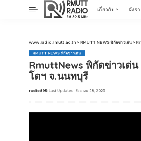
เกี่ยวกับ
ผังร
ประวัติ
ข่าวต้นชั่วโมง
วัตถุประสงค์ วิสัยทัศน
วิทยาศาสตร์ วิจัย
พันธกิจ…
นวัตกรรม และสิ่ง
www.radio.rmutt.ac.th
>
RMUTT NEWS พิกัดข่าวเด่น
>
Rm
แวดล้อม
RMUTT NEWS พิกัดข่าวเด่น
มิติสุขภาพ
RmuttNews พิกัดข่าวเด่น
Health Me Herbs
โดฯ จ.นนทบุรี
Wellness talk
RESEARCH FOCUS
radio895
Last Updated: สิงหาคม 28, 2023
Posted
TechTrend
by
ช่างช่วย
META พลิกโลก
Power of Art
ฟาร์มสร้างสุข
สุขทุกวัยด้วยภูมิปั