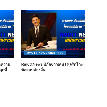
RMUTT NEWS พิกัดข่าวเด่น
ขอความ
RmuttNews พิกัดข่าวเด่น l ทุจริตโกง
ุกที่
ข้อสอบท้องถิ่น