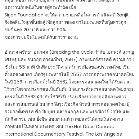
หมู่บ้านอยากจะแก้ปัญหาการข่มขืนครั้งนี้ด้วยการให้หญิงสาว
แต่งงานกับหนึ่งในชายผู้กระทำผิด เมื่อ
Sirjan Foundation จะให้ความช่วยเหลือในการดำเนินคดี Ranjit
จึงตัดสินใจลุกขึ้นต่อสู้เพื่อลูกสาวของเขาในประเทศที่หญิงสาวถูก
ข่มขืนทุก 20 นาที และกว่า 90%
ของการข่มขืนไม่เคยได้รับการรายงาน
.
อำนาจ ศรัทธา อนาคต (Breaking the Cycle กำกับ เอกพงศ์ สราญ
เศรษฐ และ ธนกฤต ดวงมณีพร, 2567) ภาพยนตร์สารคดี ความยาว 1
ชั่วโมง 55 นาที บันทึกประวัติศาสตร์การเมืองของประเทศไทย เริ่ม
ตั้งแต่ช่วงเวลา เกิดรัฐประหารในปี 2557 การก่อตั้งพรรคอนาคตใหม่
ในปี 2561 การเลือกตั้งในปี 2562 โดยพรรคอนาคตใหม่ได้รับความ
ไว้วางใจจากประชาชนเป็นอันดับ 3 จนกระทั่งพรรคอนาคตใหม่ถูกยุบ
พรรคในปี 2563 ผู้กำกับใช้วิธีเรียงร้อยเรื่องราวจากคลิปภาพข่าว
และการสัมภาษณ์ ธนากร จึงรุ่งเรืองกิจ หัวหน้าพรรคอนาคตใหม่ ผู้
ร่วมก่อตั้งพรรค คือ ปิยบุตร แสงกนกกุล และ พรรณิการ์ วานิช และ
นักกิจกรรม เช่น ยิ่งชีพ อัชฌานนท์ ภาพยนตร์ได้ฉายในเทศกาล
ภาพยนตร์ในหลายประเทศ เช่น The Hot Docs Canada
International Documentary Festival, The Los Angeles