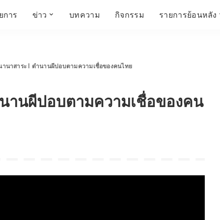
ายการ
ข่าว
บทความ
กิจกรรม
รายการย้อนหลัง
์
ข่าวราชมงคล
โครงสร้างองค์กร
เศรษฐกิจ สังคม และ
สมัครงาน
การศึกษา ศิลปะ
ห้องประชุมสัมมนา
คุณภาพชีวิต
วัฒนธรรม
นานาสาระ l ตำนานผีปอบตามความเชื่อของคนไทย
คณะกรรมการบริหาร
สถานีวิทยุกระจายเสียง
FIN TALK
CINEMA CAFÉ
ำนานผีปอบตามความเชื่อของคน
ผู้บริหาร
Talk YOUNG
สังคมเกษตร เอ๊กซ์ อาร์
เอ็ม ยู ที ทอล์ค
บุคลากร
SME CHAMPION
Chit Chat Corner
HowToLife
ชีวิตวัฒนธรรม
ชวนกันมานั่งคุย
เพลินภาษานานาสาระ
ชวนกันมานั่งคุย BY
BUSIT
ThaiTravelTrends
รอบบ้านเรา
RT Freshey
เรื่องเก่าที่เรารัก
Tips for Trips
จิตวิทยากับครูยุ้ย
มรดกไทย
HEALTHY CLUB
TotalSoundMagazine
ญญา