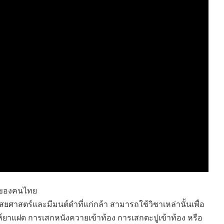
HEALTHY TIME
Dress Me Up
Good Health and
Pretty Proof
Wellness
LIFE
ENGLISH AROUND
RED CROSS
YOU
รู้สู้ภัยโควิด19
Series guide
POST IT
EASY LIFE
FOOD DELIVERY
Culture Travel
READY FOR LADY
สยามยามสี่
ตลาดนัดชุมชน
กลเม็ดครัวไอเดีย
มชน
สุข-อาสา
GOOD JOB
อของคนไทย
งไสยศาสตร์และมีมนต์ดำที่แก่กล้า สามารถใช้วิชาเหล่านั้นเพื่อ
่ห์ยาแฝด การเสกหนังควายเข้าท้อง การเสกตะปูเข้าท้อง หรือ