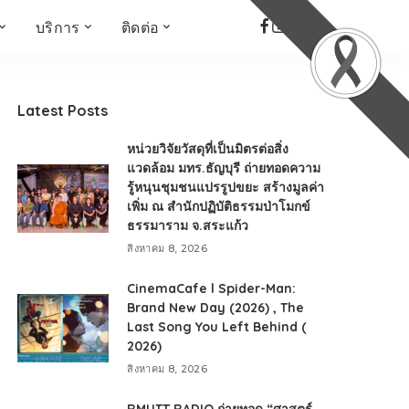
บริการ
ติดต่อ
เด็ก เยาวชน ผู้สูงอายุ
ห้องบันทึกเสียง
ที่อยู่
ข่าวเชิงสร้างสรรค์
จัดซื้อจัดจ้าง
Latest Posts
Face the Fact
RMUT TALK
หน่วยวิจัยวัสดุที่เป็นมิตรต่อสิ่ง
KIDs
TWO TONE TALK
แวดล้อม มทร.ธัญบุรี ถ่ายทอดความ
รู้หนุนชุมชนแปรรูปขยะ สร้างมูลค่า
RMUTT NEWS พิกัดข่าว
เด่น
เพิ่ม ณ สำนักปฏิบัติธรรมป่าโมกข์
ธรรมาราม จ.สระแก้ว
OPEN AREA
สิงหาคม 8, 2026
ALL AROUND THE
WORLD
CinemaCafe l Spider-Man:
กรอบข่าวรอบสัปดาห์
Brand New Day (2026) , The
มุมมองข่าว
Last Song You Left Behind (
2026)
ที่นี่RMUT
สิงหาคม 8, 2026
เป็นเรื่องเป็นราว