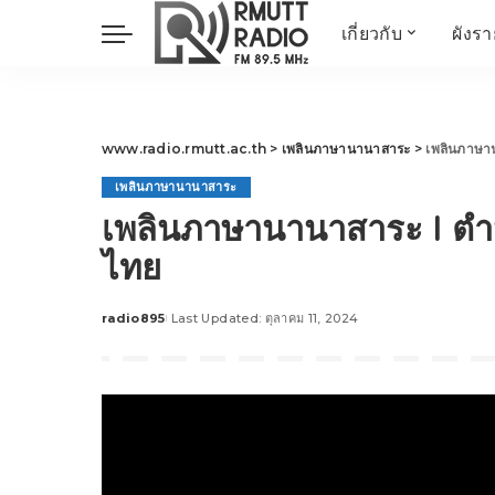
เกี่ยวกับ
ผังร
ประวัติ
ข่าวต้นชั่วโมง
วัตถุประสงค์ วิสัยทัศน
วิทยาศาสตร์ วิจัย
พันธกิจ…
นวัตกรรม และสิ่ง
www.radio.rmutt.ac.th
>
เพลินภาษานานาสาระ
>
เพลินภาษา
แวดล้อม
เพลินภาษานานาสาระ
มิติสุขภาพ
เพลินภาษานานาสาระ l ต
Health Me Herbs
ไทย
Wellness talk
RESEARCH FOCUS
radio895
Last Updated: ตุลาคม 11, 2024
Posted
TechTrend
by
ช่างช่วย
META พลิกโลก
Power of Art
ฟาร์มสร้างสุข
สุขทุกวัยด้วยภูมิปั