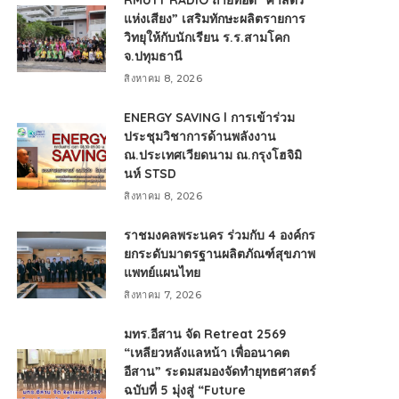
RMUTT RADIO ถ่ายทอด “ศาสตร์
แห่งเสียง” เสริมทักษะผลิตรายการ
วิทยุให้กับนักเรียน ร.ร.สามโคก
จ.ปทุมธานี
สิงหาคม 8, 2026
ENERGY SAVING l การเข้าร่วม
ประชุมวิชาการด้านพลังงาน
ณ.ประเทศเวียดนาม ณ.กรุงโฮจิมิ
นห์ STSD
สิงหาคม 8, 2026
ราชมงคลพระนคร ร่วมกับ 4 องค์กร
ยกระดับมาตรฐานผลิตภัณฑ์สุขภาพ
แพทย์แผนไทย
สิงหาคม 7, 2026
มทร.อีสาน จัด Retreat 2569
“เหลียวหลังแลหน้า เพื่ออนาคต
อีสาน” ระดมสมองจัดทำยุทธศาสตร์
ฉบับที่ 5 มุ่งสู่ “Future