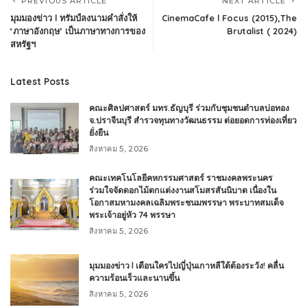
PREVIOUS ARTICLE
NEXT ARTICLE
มุมมองข่าว l ทรัมป์ลงนามคำสั่งให้
CinemaCafe l Focus (2015),The
‘ภาษาอังกฤษ’ เป็นภาษาทางการของ
Brutalist ( 2024)
สหรัฐฯ
Latest Posts
คณะศิลปศาสตร์ มทร.ธัญบุรี ร่วมกับชุมชนตำบลบ่อทอง
จ.ปราจีนบุรี สำรวจทุนทางวัฒนธรรม ต่อยอดการท่องเที่ยว
ยั่งยืน
สิงหาคม 5, 2026
คณะเทคโนโลยีคหกรรมศาสตร์ ราชมงคลพระนคร
ร่วมใจจัดดอกไม้ตกแต่งงานสโมสรสันนิบาต เนื่องใน
โอกาสมหามงคลเฉลิมพระชนมพรรษา พระบาทสมเด็จ
พระเจ้าอยู่หัว 74 พรรษา
สิงหาคม 5, 2026
มุมมองข่าว l เตือนใครไปญี่ปุ่นเกาหลีใต้ต้องระวัง! คลื่น
ความร้อนเร็วและนานขึ้น
สิงหาคม 5, 2026