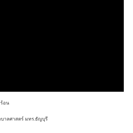
HEALTHY TIME
Dress Me Up
Good Health and
Pretty Proof
Wellness
LIFE
ENGLISH AROUND
RED CROSS
YOU
รู้สู้ภัยโควิด19
Series guide
POST IT
EASY LIFE
FOOD DELIVERY
Culture Travel
READY FOR LADY
สยามยามสี่
ตลาดนัดชุมชน
กลเม็ดครัวไอเดีย
มชน
สุข-อาสา
GOOD JOB
ร้อน
าลศาสตร์ มทร.ธัญบุรี