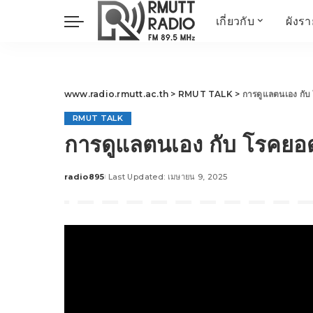
เกี่ยวกับ
ผังร
ประวัติ
ข่าวต้นชั่วโมง
วัตถุประสงค์ วิสัยทัศน
วิทยาศาสตร์ วิจัย
พันธกิจ…
นวัตกรรม และสิ่ง
www.radio.rmutt.ac.th
>
RMUT TALK
>
การดูแลตนเอง กับ
แวดล้อม
RMUT TALK
มิติสุขภาพ
การดูแลตนเอง กับ โรคยอด
Health Me Herbs
Wellness talk
radio895
Last Updated: เมษายน 9, 2025
Posted
RESEARCH FOCUS
by
TechTrend
ช่างช่วย
META พลิกโลก
Power of Art
ฟาร์มสร้างสุข
สุขทุกวัยด้วยภูมิปั