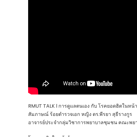
ไทยสร้างสรรค์
Check4Drive
INNOVATION FOR 
ENERGY SAVING
COM TODAY
THE FUTURIST
MY COMPUTER
FOLLOW SOCIAL
OVERTECH
มหาวิทยาลัยเพื่อชุ
RMUT TALK l การดูแลตนเอง กับ โรคยอดฮิตในหน้า
สัมภาษณ์ ร้อยตำรวจเอก หญิง ดร.พีรยา สุธีรางกูร
อาจารย์ประจำกลุ่มวิชาการพยาบาลชุมชน คณะพยาบ