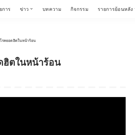
ายการ
ข่าว
บทความ
กิจกรรม
รายการย้อนหลัง
์
ข่าวราชมงคล
โครงสร้างองค์กร
เศรษฐกิจ สังคม และ
สมัครงาน
การศึกษา ศิลปะ
ห้องประชุมสัมมนา
คุณภาพชีวิต
วัฒนธรรม
 โรคยอดฮิตในหน้าร้อน
คณะกรรมการบริหาร
สถานีวิทยุกระจายเสียง
FIN TALK
CINEMA CAFÉ
ฮิตในหน้าร้อน
ผู้บริหาร
Talk YOUNG
สังคมเกษตร เอ๊กซ์ อาร์
เอ็ม ยู ที ทอล์ค
บุคลากร
SME CHAMPION
Chit Chat Corner
HowToLife
ชีวิตวัฒนธรรม
ชวนกันมานั่งคุย
เพลินภาษานานาสาระ
ชวนกันมานั่งคุย BY
BUSIT
ThaiTravelTrends
รอบบ้านเรา
RT Freshey
เรื่องเก่าที่เรารัก
Tips for Trips
จิตวิทยากับครูยุ้ย
มรดกไทย
HEALTHY CLUB
TotalSoundMagazine
ญญา