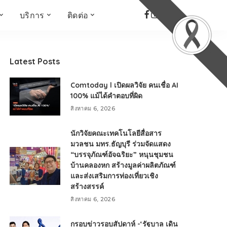
บริการ
ติดต่อ
เด็ก เยาวชน ผู้สูงอายุ
ห้องบันทึกเสียง
ที่อยู่
ข่าวเชิงสร้างสรรค์
จัดซื้อจัดจ้าง
Latest Posts
Face the Fact
RMUT TALK
Comtoday l เปิดผลวิจัย คนเชื่อ AI
KIDs
TWO TONE TALK
100% แม้ได้คำตอบที่ผิด
RMUTT NEWS พิกัดข่าว
สิงหาคม 6, 2026
เด่น
OPEN AREA
นักวิจัยคณะเทคโนโลยีสื่อสาร
ALL AROUND THE
มวลชน มทร.ธัญบุรี ร่วมจัดแสดง
WORLD
“บรรจุภัณฑ์อัจฉริยะ” หนุนชุมชน
บ้านคลองหก สร้างมูลค่าผลิตภัณฑ์
กรอบข่าวรอบสัปดาห์
และส่งเสริมการท่องเที่ยวเชิง
มุมมองข่าว
สร้างสรรค์
ที่นี่RMUT
สิงหาคม 6, 2026
เป็นเรื่องเป็นราว
กรอบข่าวรอบสัปดาห์ -‘รัฐบาล เดิน