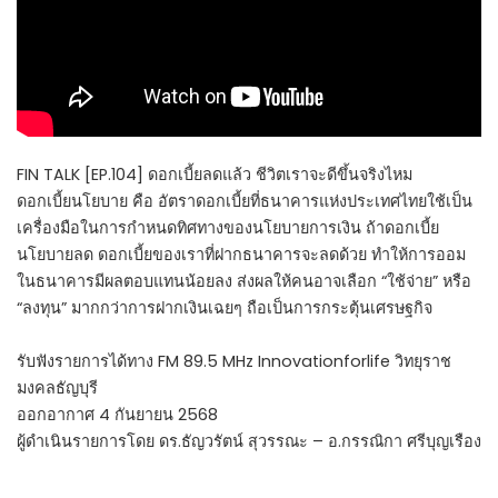
FIN TALK [EP.104] ดอกเบี้ยลดแล้ว ชีวิตเราจะดีขึ้นจริงไหม
ดอกเบี้ยนโยบาย คือ อัตราดอกเบี้ยที่ธนาคารแห่งประเทศไทยใช้เป็น
เครื่องมือในการกำหนดทิศทางของนโยบายการเงิน ถ้าดอกเบี้ย
นโยบายลด ดอกเบี้ยของเราที่ฝากธนาคารจะลดด้วย ทำให้การออม
ในธนาคารมีผลตอบแทนน้อยลง ส่งผลให้คนอาจเลือก “ใช้จ่าย” หรือ
“ลงทุน” มากกว่าการฝากเงินเฉยๆ ถือเป็นการกระตุ้นเศรษฐกิจ
รับฟังรายการได้ทาง FM 89.5 MHz Innovationforlife วิทยุราช
มงคลธัญบุรี
ออกอากาศ 4 กันยายน 2568
ผู้ดำเนินรายการโดย ดร.ธัญวรัตน์ สุวรรณะ – อ.กรรณิกา ศรีบุญเรือง