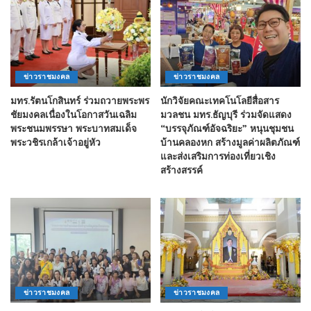
ข่าวราชมงคล
ข่าวราชมงคล
มทร.รัตนโกสินทร์ ร่วมถวายพระพร
นักวิจัยคณะเทคโนโลยีสื่อสาร
ชัยมงคลเนื่องในโอกาสวันเฉลิม
มวลชน มทร.ธัญบุรี ร่วมจัดแสดง
พระชนมพรรษา พระบาทสมเด็จ
“บรรจุภัณฑ์อัจฉริยะ” หนุนชุมชน
พระวชิรเกล้าเจ้าอยู่หัว
บ้านคลองหก สร้างมูลค่าผลิตภัณฑ์
และส่งเสริมการท่องเที่ยวเชิง
สร้างสรรค์
ข่าวราชมงคล
ข่าวราชมงคล