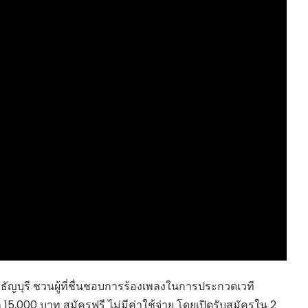
HEALTHY TIME
Dress Me Up
Good Health and
Pretty Proof
Wellness
LIFE
ENGLISH AROUND
RED CROSS
YOU
รู้สู้ภัยโควิด19
Series guide
POST IT
EASY LIFE
FOOD DELIVERY
Culture Travel
READY FOR LADY
สยามยามสี่
ตลาดนัดชุมชน
กลเม็ดครัวไอเดีย
มชน
สุข-อาสา
GOOD JOB
บุรี ชวนผู้ที่ชื่นชอบการร้องเพลงในการประกวดเวที
15,000 บาท สมัครฟรี ไม่มีค่าใช้จ่าย โดยเปิดรับสมัครใน 2