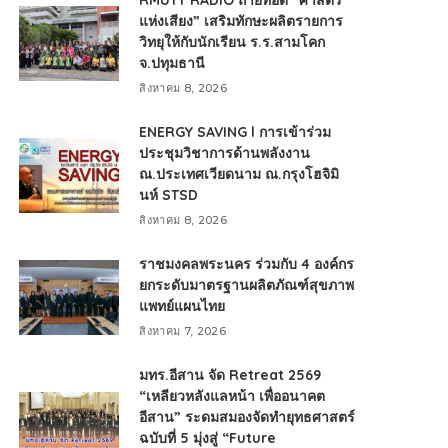
RMUTT RADIO ถ่ายทอด “ศาสตร์
แห่งเสียง” เสริมทักษะผลิตรายการ
วิทยุให้กับนักเรียน ร.ร.สามโคก
จ.ปทุมธานี
สิงหาคม 8, 2026
ENERGY SAVING l การเข้าร่วม
ประชุมวิชาการด้านพลังงาน
ณ.ประเทศเวียดนาม ณ.กรุงโฮจิมิ
นห์ STSD
สิงหาคม 8, 2026
ราชมงคลพระนคร ร่วมกับ 4 องค์กร
ยกระดับมาตรฐานผลิตภัณฑ์สุขภาพ
แพทย์แผนไทย
สิงหาคม 7, 2026
มทร.อีสาน จัด Retreat 2569
“เหลียวหลังแลหน้า เพื่ออนาคต
อีสาน” ระดมสมองจัดทำยุทธศาสตร์
ฉบับที่ 5 มุ่งสู่ “Future