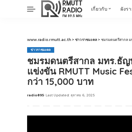
เกี่ยวกับ
ผังร
ประวัติ
ข่าวต้นชั่วโมง
วัตถุประสงค์ วิสัยทัศน
วิทยาศาสตร์ วิจัย
พันธกิจ…
นวัตกรรม และสิ่ง
www.radio.rmutt.ac.th
>
ข่าวราชมงคล
>
ชมรมดนตรีสากล มทร.ธัญบุร
แวดล้อม
ข่าวราชมงคล
มิติสุขภาพ
ชมรมดนตรีสากล มทร.ธัญบุร
Health Me Herbs
แข่งขัน RMUTT Music Fes
Wellness talk
กว่า 15,000 บาท
RESEARCH FOCUS
TechTrend
radio895
Last Updated: ตุลาคม 6, 2025
ช่างช่วย
Posted
by
META พลิกโลก
Power of Art
ฟาร์มสร้างสุข
สุขทุกวัยด้วยภูมิปั