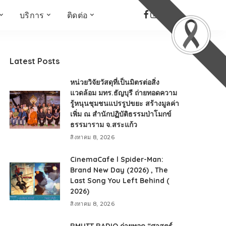
บริการ
ติดต่อ
เด็ก เยาวชน ผู้สูงอายุ
ห้องบันทึกเสียง
ที่อยู่
ข่าวเชิงสร้างสรรค์
จัดซื้อจัดจ้าง
Latest Posts
Face the Fact
RMUT TALK
หน่วยวิจัยวัสดุที่เป็นมิตรต่อสิ่ง
KIDs
TWO TONE TALK
แวดล้อม มทร.ธัญบุรี ถ่ายทอดความ
รู้หนุนชุมชนแปรรูปขยะ สร้างมูลค่า
RMUTT NEWS พิกัดข่าว
เด่น
เพิ่ม ณ สำนักปฏิบัติธรรมป่าโมกข์
ธรรมาราม จ.สระแก้ว
OPEN AREA
สิงหาคม 8, 2026
ALL AROUND THE
WORLD
CinemaCafe l Spider-Man:
กรอบข่าวรอบสัปดาห์
Brand New Day (2026) , The
มุมมองข่าว
Last Song You Left Behind (
2026)
ที่นี่RMUT
สิงหาคม 8, 2026
เป็นเรื่องเป็นราว