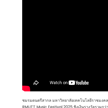
ไทยสร้างสรรค์
Check4Drive
INNOVATION FOR 
ENERGY SAVING
COM TODAY
THE FUTURIST
MY COMPUTER
FOLLOW SOCIAL
OVERTECH
มหาวิทยาลัยเพื่อชุ
ชมรมดนตรีสากล มหาวิทยาลัยเทคโนโลยีราชมงคลธัญ
RMUTT Music Festival 2025 ชิงเงินรางวัลรวมกว่า 