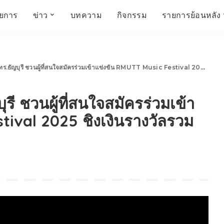
ายการ
ข่าว
บทความ
กิจกรรม
รายการย้อนหลัง
์
ข่าวราชมงคล
โครงสร้างองค์กร
เศรษฐกิจ สังคม และ
สมัครงาน
การศึกษา ศิลปะ
ห้องประชุมสัมมนา
คุณภาพชีวิต
วัฒนธรรม
ี ชวนผู้ที่สนใจสมัครร่วมเข้าแข่งขัน RMUTT Music Festival 2025 ชิงเงินรางวัลรวมกว่า 15,000 บาท
คณะกรรมการบริหาร
สถานีวิทยุกระจายเสียง
FIN TALK
CINEMA CAFÉ
ี ชวนผู้ที่สนใจสมัครร่วมเข้า
ผู้บริหาร
Talk YOUNG
สังคมเกษตร เอ๊กซ์ อาร์
เอ็ม ยู ที ทอล์ค
บุคลากร
SME CHAMPION
tival 2025 ชิงเงินรางวัลรวม
Chit Chat Corner
HowToLife
ชีวิตวัฒนธรรม
ชวนกันมานั่งคุย
เพลินภาษานานาสาระ
ชวนกันมานั่งคุย BY
BUSIT
ThaiTravelTrends
รอบบ้านเรา
RT Freshey
เรื่องเก่าที่เรารัก
Tips for Trips
จิตวิทยากับครูยุ้ย
มรดกไทย
HEALTHY CLUB
TotalSoundMagazine
ญญา