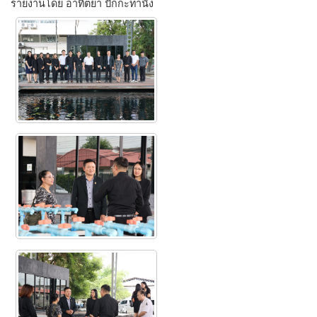
รายงานโดย อาทิตยา ปักกะทานัง