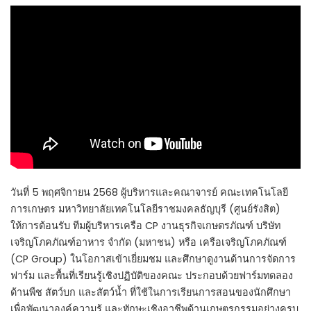
วันที่ 5 พฤศจิกายน 2568 ผู้บริหารและคณาจารย์ คณะเทคโนโลยี
การเกษตร มหาวิทยาลัยเทคโนโลยีราชมงคลธัญบุรี (ศูนย์รังสิต)
ให้การต้อนรับ ทีมผู้บริหารเครือ CP งานธุรกิจเกษตรภัณฑ์ บริษัท
เจริญโภคภัณฑ์อาหาร จำกัด (มหาชน) หรือ เครือเจริญโภคภัณฑ์
(CP Group) ในโอกาสเข้าเยี่ยมชม และศึกษาดูงานด้านการจัดการ
ฟาร์ม และพื้นที่เรียนรู้เชิงปฏิบัติของคณะ ประกอบด้วยฟาร์มทดลอง
ด้านพืช สัตว์บก และสัตว์น้ำ ที่ใช้ในการเรียนการสอนของนักศึกษา
เพื่อพัฒนาองค์ความรู้ และทักษะเชิงอาชีพด้านเกษตรกรรมอย่างครบ