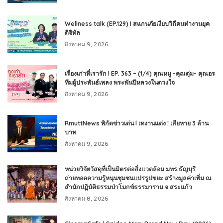
Wellness talk (EP.129) I สแกนภัยเงียบวิถีคนทำงานยุค
ดิจิทัล
สิงหาคม 9, 2026
เรื่องเก่าที่เรารัก l EP. 363 – (1/4) คุณหมู -คุณตุ่ม- คุณอร
ทีมผู้ประพันธ์เพลง พระพันปีหลวงในดวงใจ
สิงหาคม 9, 2026
RmuttNews พิกัดข่าวเด่น l เทงานแต่ง ! เสียหาย 3 ล้าน
บาท
สิงหาคม 9, 2026
หน่วยวิจัยวัสดุที่เป็นมิตรต่อสิ่งแวดล้อม มทร.ธัญบุรี
ถ่ายทอดความรู้หนุนชุมชนแปรรูปขยะ สร้างมูลค่าเพิ่ม ณ
สำนักปฏิบัติธรรมป่าโมกข์ธรรมาราม จ.สระแก้ว
สิงหาคม 8, 2026