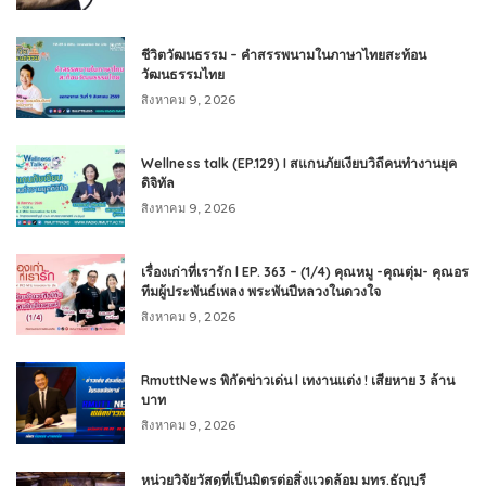
ชีวิตวัฒนธรรม – คำสรรพนามในภาษาไทยสะท้อน
วัฒนธรรมไทย
สิงหาคม 9, 2026
Wellness talk (EP.129) I สแกนภัยเงียบวิถีคนทำงานยุค
ดิจิทัล
สิงหาคม 9, 2026
เรื่องเก่าที่เรารัก l EP. 363 – (1/4) คุณหมู -คุณตุ่ม- คุณอร
ทีมผู้ประพันธ์เพลง พระพันปีหลวงในดวงใจ
สิงหาคม 9, 2026
RmuttNews พิกัดข่าวเด่น l เทงานแต่ง ! เสียหาย 3 ล้าน
บาท
สิงหาคม 9, 2026
หน่วยวิจัยวัสดุที่เป็นมิตรต่อสิ่งแวดล้อม มทร.ธัญบุรี