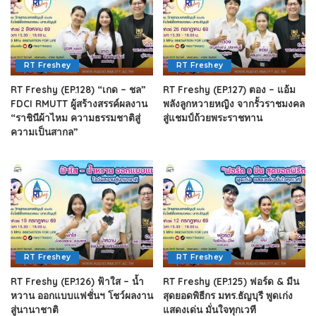
RT Freshey
RT Freshey
RT Freshy (EP.128) “เกด – ชล”
RT Freshy (EP.127) ตอง – แอ้ม
FDCI RMUTT ผู้สร้างสรรค์ผลงาน
พลังลูกหวายหญิง จากรั้วราชมงคล
“ราชินีผ้าไหม ความธรรมชาติสู่
สู่แชมป์ถ้วยพระราชทาน
ความเป็นสากล”
RT Freshey
RT Freshey
RT Freshy (EP.126) ฟ้าใส – น้ำ
RT Freshy (EP.125) ฟอร์ด & มีน
หวาน ออกแบบแฟชั่นฯ โชว์ผลงาน
สุดยอดพิธีกร มทร.ธัญบุรี พูดเก่ง
สู่นานาชาติ
แสดงเด่น มั่นใจทุกเวที