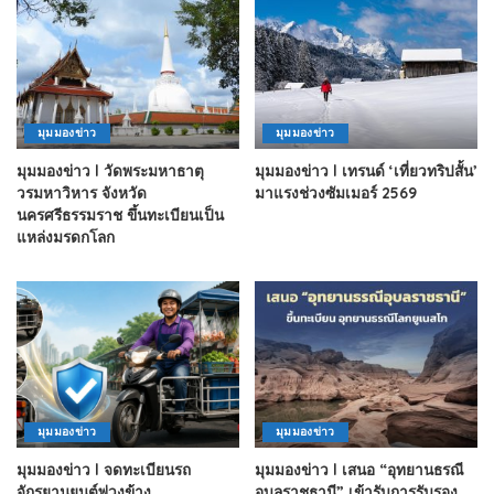
มุมมองข่าว
มุมมองข่าว
มุมมองข่าว l วัดพระมหาธาตุ
มุมมองข่าว l เทรนด์ ‘เที่ยวทริปสั้น’
วรมหาวิหาร จังหวัด
มาแรงช่วงซัมเมอร์ 2569
นครศรีธรรมราช ขึ้นทะเบียนเป็น
แหล่งมรดกโลก
มุมมองข่าว
มุมมองข่าว
มุมมองข่าว l จดทะเบียนรถ
มุมมองข่าว l เสนอ “อุทยานธรณี
จักรยานยนต์พ่วงข้าง
อุบลราชธานี” เข้ารับการรับรอง