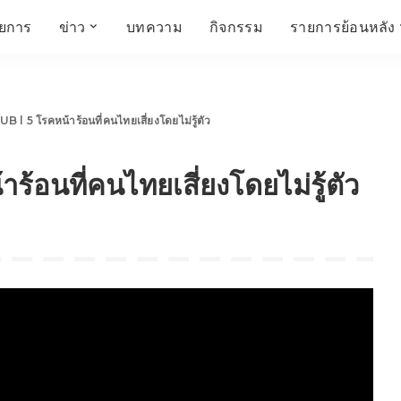
ายการ
ข่าว
บทความ
กิจกรรม
รายการย้อนหลัง
์
ข่าวราชมงคล
โครงสร้างองค์กร
เศรษฐกิจ สังคม และ
สมัครงาน
การศึกษา ศิลปะ
ห้องประชุมสัมมนา
คุณภาพชีวิต
วัฒนธรรม
 5 โรคหน้าร้อนที่คนไทยเสี่ยงโดยไม่รู้ตัว
คณะกรรมการบริหาร
สถานีวิทยุกระจายเสียง
FIN TALK
CINEMA CAFÉ
้อนที่คนไทยเสี่ยงโดยไม่รู้ตัว
ผู้บริหาร
Talk YOUNG
สังคมเกษตร เอ๊กซ์ อาร์
เอ็ม ยู ที ทอล์ค
บุคลากร
SME CHAMPION
Chit Chat Corner
HowToLife
ชีวิตวัฒนธรรม
ชวนกันมานั่งคุย
เพลินภาษานานาสาระ
ชวนกันมานั่งคุย BY
BUSIT
ThaiTravelTrends
รอบบ้านเรา
RT Freshey
เรื่องเก่าที่เรารัก
Tips for Trips
จิตวิทยากับครูยุ้ย
มรดกไทย
HEALTHY CLUB
TotalSoundMagazine
ญญา