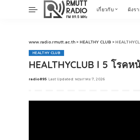
เกี่ยวกับ
ผังร
ประวัติ
ข่าวต้นชั่วโมง
วัตถุประสงค์ วิสัยทัศน
วิทยาศาสตร์ วิจัย
พันธกิจ…
นวัตกรรม และสิ่ง
www.radio.rmutt.ac.th
>
HEALTHY CLUB
>
HEALTHYCLUB l
แวดล้อม
HEALTHY CLUB
มิติสุขภาพ
HEALTHYCLUB l 5 โรคหน้าร
Health Me Herbs
Wellness talk
radio895
Last Updated: พฤษภาคม 7, 2026
Posted
RESEARCH FOCUS
by
TechTrend
ช่างช่วย
META พลิกโลก
Power of Art
ฟาร์มสร้างสุข
สุขทุกวัยด้วยภูมิปั