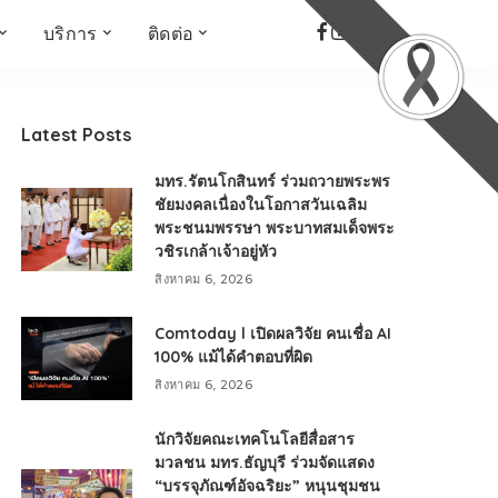
บริการ
ติดต่อ
เด็ก เยาวชน ผู้สูงอายุ
ห้องบันทึกเสียง
ที่อยู่
ข่าวเชิงสร้างสรรค์
จัดซื้อจัดจ้าง
Latest Posts
Face the Fact
RMUT TALK
มทร.รัตนโกสินทร์ ร่วมถวายพระพร
KIDs
TWO TONE TALK
ชัยมงคลเนื่องในโอกาสวันเฉลิม
พระชนมพรรษา พระบาทสมเด็จพระ
RMUTT NEWS พิกัดข่าว
เด่น
วชิรเกล้าเจ้าอยู่หัว
OPEN AREA
สิงหาคม 6, 2026
ALL AROUND THE
WORLD
Comtoday l เปิดผลวิจัย คนเชื่อ AI
100% แม้ได้คำตอบที่ผิด
กรอบข่าวรอบสัปดาห์
สิงหาคม 6, 2026
มุมมองข่าว
ที่นี่RMUT
นักวิจัยคณะเทคโนโลยีสื่อสาร
เป็นเรื่องเป็นราว
มวลชน มทร.ธัญบุรี ร่วมจัดแสดง
“บรรจุภัณฑ์อัจฉริยะ” หนุนชุมชน