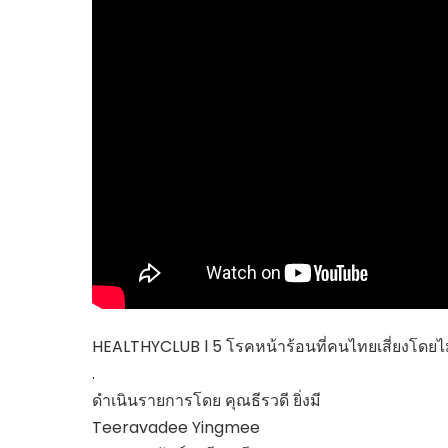
ไทยสร้างสรรค์
Check4Drive
INNOVATION FOR 
ENERGY SAVING
COM TODAY
THE FUTURIST
MY COMPUTER
FOLLOW SOCIAL
OVERTECH
มหาวิทยาลัยเพื่อชุ
HEALTHYCLUB l 5 โรคหน้าร้อนที่คนไทยเสี่ยงโดยไม่ร
.
ดำเนินรายการโดย คุณธีรวดี ยิ่งมี
Teeravadee Yingmee