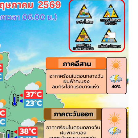
HEALTHY TIME
Dress Me Up
Good Health and
Pretty Proof
Wellness
LIFE
ENGLISH AROUND
RED CROSS
YOU
รู้สู้ภัยโควิด19
Series guide
POST IT
EASY LIFE
FOOD DELIVERY
Culture Travel
READY FOR LADY
สยามยามสี่
ตลาดนัดชุมชน
กลเม็ดครัวไอเดีย
มชน
สุข-อาสา
GOOD JOB