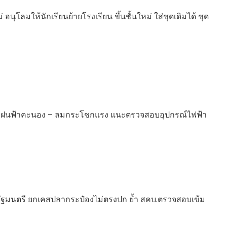
่ อนุโลมให้นักเรียนย้ายโรงเรียน ขึ้นชั้นใหม่ ใส่ชุดเดิมได้ ชุด
ยุฝนฟ้าคะนอง – ลมกระโชกแรง แนะตรวจสอบอุปกรณ์ไฟฟ้า
ัฐมนตรี ยกเคสปลากระป๋องไม่ตรงปก ย้ำ สคบ.ตรวจสอบเข้ม