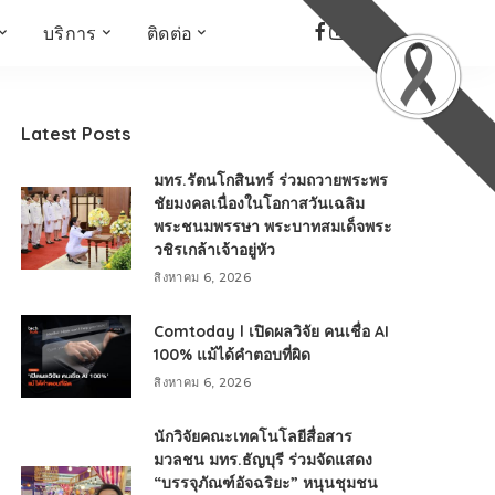
บริการ
ติดต่อ
เด็ก เยาวชน ผู้สูงอายุ
ห้องบันทึกเสียง
ที่อยู่
ข่าวเชิงสร้างสรรค์
จัดซื้อจัดจ้าง
Latest Posts
Face the Fact
RMUT TALK
มทร.รัตนโกสินทร์ ร่วมถวายพระพร
KIDs
TWO TONE TALK
ชัยมงคลเนื่องในโอกาสวันเฉลิม
พระชนมพรรษา พระบาทสมเด็จพระ
RMUTT NEWS พิกัดข่าว
เด่น
วชิรเกล้าเจ้าอยู่หัว
OPEN AREA
สิงหาคม 6, 2026
ALL AROUND THE
WORLD
Comtoday l เปิดผลวิจัย คนเชื่อ AI
100% แม้ได้คำตอบที่ผิด
กรอบข่าวรอบสัปดาห์
สิงหาคม 6, 2026
มุมมองข่าว
ที่นี่RMUT
นักวิจัยคณะเทคโนโลยีสื่อสาร
เป็นเรื่องเป็นราว
มวลชน มทร.ธัญบุรี ร่วมจัดแสดง
“บรรจุภัณฑ์อัจฉริยะ” หนุนชุมชน