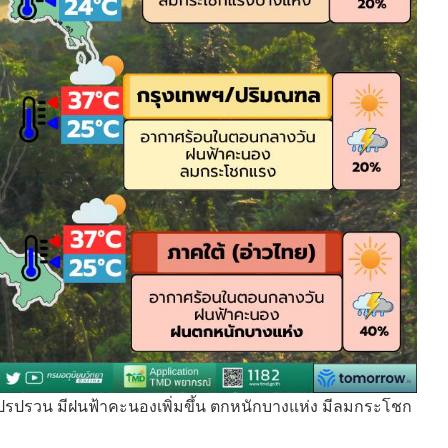
ปรปรวน มีฝนฟ้าคะนองเพิ่มขึ้น ตกหนักบางแห่ง มีลมกระโชก