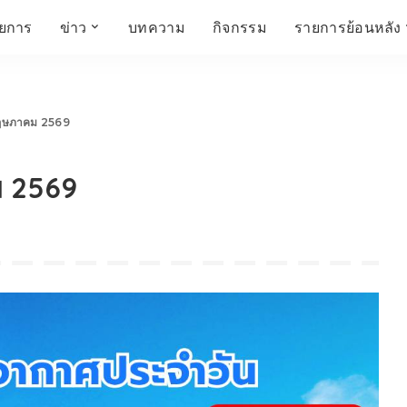
ายการ
ข่าว
บทความ
กิจกรรม
รายการย้อนหลัง
์
ข่าวราชมงคล
โครงสร้างองค์กร
เศรษฐกิจ สังคม และ
สมัครงาน
การศึกษา ศิลปะ
ห้องประชุมสัมมนา
คุณภาพชีวิต
วัฒนธรรม
 พฤษภาคม 2569
คณะกรรมการบริหาร
สถานีวิทยุกระจายเสียง
FIN TALK
CINEMA CAFÉ
ม 2569
ผู้บริหาร
Talk YOUNG
สังคมเกษตร เอ๊กซ์ อาร์
เอ็ม ยู ที ทอล์ค
บุคลากร
SME CHAMPION
Chit Chat Corner
HowToLife
ชีวิตวัฒนธรรม
ชวนกันมานั่งคุย
เพลินภาษานานาสาระ
ชวนกันมานั่งคุย BY
BUSIT
ThaiTravelTrends
รอบบ้านเรา
RT Freshey
เรื่องเก่าที่เรารัก
Tips for Trips
จิตวิทยากับครูยุ้ย
มรดกไทย
HEALTHY CLUB
TotalSoundMagazine
ญญา