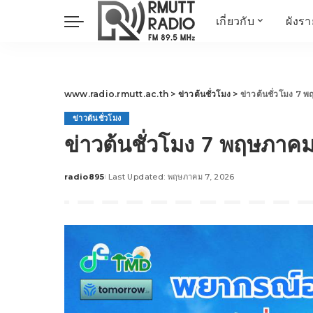
เกี่ยวกับ
ผังร
ประวัติ
ข่าวต้นชั่วโมง
วัตถุประสงค์ วิสัยทัศน
วิทยาศาสตร์ วิจัย
พันธกิจ…
นวัตกรรม และสิ่ง
www.radio.rmutt.ac.th
>
ข่าวต้นชั่วโมง
>
ข่าวต้นชั่วโมง 7
แวดล้อม
ข่าวต้นชั่วโมง
มิติสุขภาพ
ข่าวต้นชั่วโมง 7 พฤษภาค
Health Me Herbs
Wellness talk
radio895
Last Updated: พฤษภาคม 7, 2026
Posted
RESEARCH FOCUS
by
TechTrend
ช่างช่วย
META พลิกโลก
Power of Art
ฟาร์มสร้างสุข
สุขทุกวัยด้วยภูมิปั