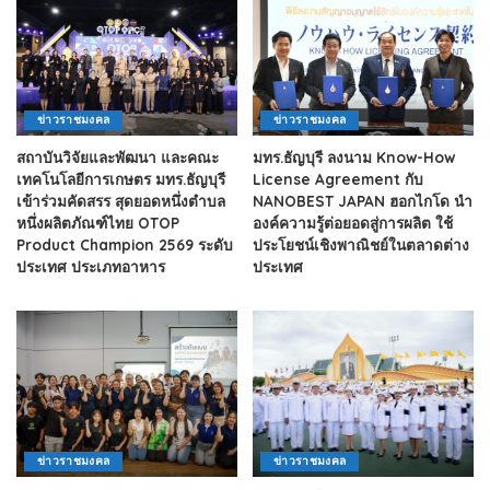
ข่าวราชมงคล
ข่าวราชมงคล
สถาบันวิจัยและพัฒนา และคณะ
มทร.ธัญบุรี ลงนาม Know-How
เทคโนโลยีการเกษตร มทร.ธัญบุรี
License Agreement กับ
เข้าร่วมคัดสรร สุดยอดหนึ่งตำบล
NANOBEST JAPAN ฮอกไกโด นำ
หนึ่งผลิตภัณฑ์ไทย OTOP
องค์ความรู้ต่อยอดสู่การผลิต ใช้
Product Champion 2569 ระดับ
ประโยชน์เชิงพาณิชย์ในตลาดต่าง
ประเทศ ประเภทอาหาร
ประเทศ
ข่าวราชมงคล
ข่าวราชมงคล