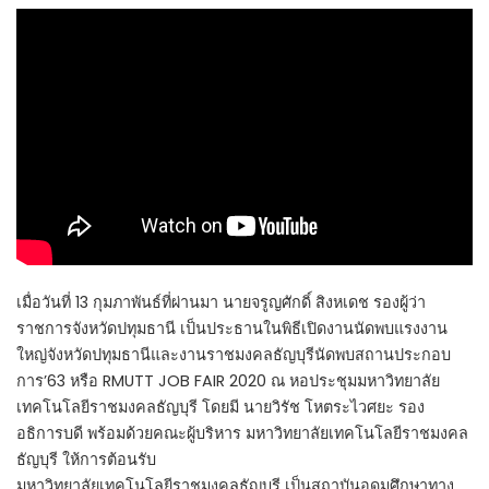
เมื่อวันที่ 13 กุมภาพันธ์ที่ผ่านมา นายจรูญศักดิ์ สิงหเดช รองผู้ว่า
ราชการจังหวัดปทุมธานี เป็นประธานในพิธีเปิดงานนัดพบแรงงาน
ใหญ่จังหวัดปทุมธานีและงานราชมงคลธัญบุรีนัดพบสถานประกอบ
การ’63 หรือ RMUTT JOB FAIR 2020 ณ หอประชุมมหาวิทยาลัย
เทคโนโลยีราชมงคลธัญบุรี โดยมี นายวิรัช โหตระไวศยะ รอง
อธิการบดี พร้อมด้วยคณะผู้บริหาร มหาวิทยาลัยเทคโนโลยีราชมงคล
ธัญบุรี ให้การต้อนรับ
มหาวิทยาลัยเทคโนโลยีราชมงคลธัญบุรี เป็นสถาบันอุดมศึกษาทาง