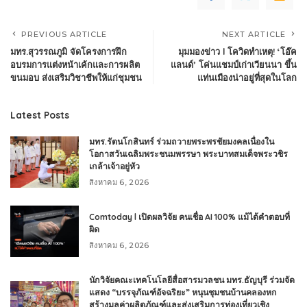
PREVIOUS ARTICLE
NEXT ARTICLE
มทร.สุวรรณภูมิ จัดโครงการฝึก
มุมมองข่าว l โควิดทำเหตุ! ‘โอ๊ค
อบรมการแต่งหน้าเค้กและการผลิต
แลนด์’ โค่นแชมป์เก่าเวียนนา ขึ้น
ขนมอบ ส่งเสริมวิชาชีพให้แก่ชุมชน
แท่นเมืองน่าอยู่ที่สุดในโลก
Latest Posts
มทร.รัตนโกสินทร์ ร่วมถวายพระพรชัยมงคลเนื่องใน
โอกาสวันเฉลิมพระชนมพรรษา พระบาทสมเด็จพระวชิร
เกล้าเจ้าอยู่หัว
สิงหาคม 6, 2026
Comtoday l เปิดผลวิจัย คนเชื่อ AI 100% แม้ได้คำตอบที่
ผิด
สิงหาคม 6, 2026
นักวิจัยคณะเทคโนโลยีสื่อสารมวลชน มทร.ธัญบุรี ร่วมจัด
แสดง “บรรจุภัณฑ์อัจฉริยะ” หนุนชุมชนบ้านคลองหก
สร้างมูลค่าผลิตภัณฑ์และส่งเสริมการท่องเที่ยวเชิง