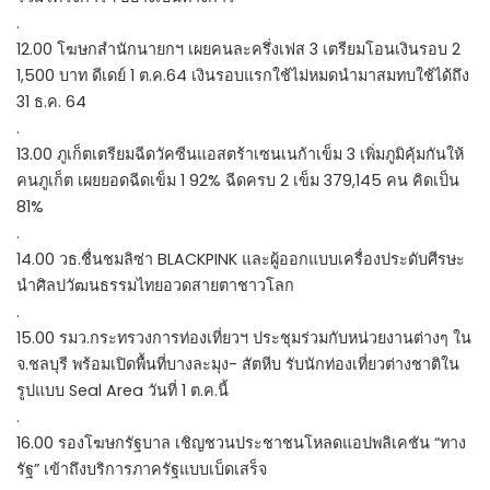
.
12.00 โฆษกสำนักนายกฯ เผยคนละครึ่งเฟส 3 เตรียมโอนเงินรอบ 2
1,500 บาท ดีเดย์ 1 ต.ค.64 เงินรอบแรกใช้ไม่หมดนำมาสมทบใช้ได้ถึง
31 ธ.ค. 64
.
13.00 ภูเก็ตเตรียมฉีดวัคซีนแอสตร้าเซนเนก้าเข็ม 3 เพิ่มภูมิคุ้มกันให้
คนภูเก็ต เผยยอดฉีดเข็ม 1 92% ฉีดครบ 2 เข็ม 379,145 คน คิดเป็น
81%
.
14.00 วธ.ชื่นชมลิซ่า BLACKPINK และผู้ออกแบบเครื่องประดับศีรษะ
นำศิลปวัฒนธรรมไทยอวดสายตาชาวโลก
.
15.00 รมว.กระทรวงการท่องเที่ยวฯ ประชุมร่วมกับหน่วยงานต่างๆ ใน
จ.ชลบุรี พร้อมเปิดพื้นที่บางละมุง- สัตหีบ รับนักท่องเที่ยวต่างชาติใน
รูปแบบ Seal Area วันที่ 1 ต.ค.นี้
.
16.00 รองโฆษกรัฐบาล เชิญชวนประชาชนโหลดแอปพลิเคชัน “ทาง
รัฐ” เข้าถึงบริการภาครัฐแบบเบ็ดเสร็จ